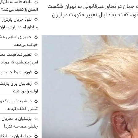
نابغه ۱۵ ساله 
ت جهان در تجاوز غیرقانونی به تهران شکست
انسان را کشف می‌کند؟
ود، گفت: به دنبال تغییر حکومت در ایران
نفوذ جریان بارش‌زا ب
مناطق آماده بارش باران
جمهوری اسلامی هشد
خیانت می‌دهد
تغییر تند قیمت محصو
امروز پنجشنبه ۱۵ مرداد ۱۴۰۵ +جدول
فوری| شرط جدید برا
رضاییان برای بازگش
اولیه را برداشت
دانشمندان راز یک زن
کمتر را کشف کردند
پزشکیان با مجریان 
جلیلی مصاحبه نکرد!
حمله ایران به پایگاه