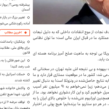
پیشرفته روسی؟/ پرواز ن
آسمان
تغییر بزرگ در بازار 
آماده رکوردشکنی می‌شو
دف نجات از موج انتقادات داخلی که به دلیل تبعات
آخرین مطالب
عملکرد ما در قبال ایران عالی است؛ ما توان نظامی
پزشکیان: پاسداشت 
برای وفاق ملی، عقلانیت
قانون
ریکا بی توجه به ماهیت صلح آمیز برنامه هسته ای
ت یابد.
این صور فلکی را به ر
شب رصد کنید!
بیهوده و بی نتیجه اش علیه تهران، در سخنانی که
حملات اسرائیل به ل
ی شد: کشور ما در موقعیت ممتازی قرار دارد و ما
کشته شدند
ه نتایج حاصل‌شده در ونزوئلا است! به دنبال تغییر
حکومت در ایران نیستم؛ من رسیدن به توافق را ترجیح می‌دهم؛ زیرا نمی‌خواهم به ۹۱ میلیون نفر آسیب
واکنش خانواده شهید 
کمیل خواهیم کرد و این کار دشواری نخواهد بود. ما از
کوثری: شهدا هیچ تلفن 
 و همچنین اورانیوم غنی‌شده با خلوص بالای ایران را به
توقف عرض
ر هر دو سناریو ما برنده‌ایم! هیچ پولی در اختیار
وضعیت بازار رمزارزها