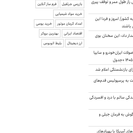
بلژیکی راز طول عمر و توقف پیری
بازرسی جرثقیل
فرم ساز آنلاین
خرید مواد شیمیایی
ه کشور/ امروز و فردا این
امداد کرمان موتور
خرید یوسی
 باشند
اقتصاد ایرانی
بهترین بروکر
ار داد: این سخنان بوی
ارز دیجیتال
بلیط اتوبوس
لات ایران‌خودرو و سایپا
ی بازنشستگی اعلام شد
ت به پرسپولیس قدم‌های
دگی سالم با درد و افسردگی
گوش به فرمان جبلی و
‌های آمریکا با پهپادهای