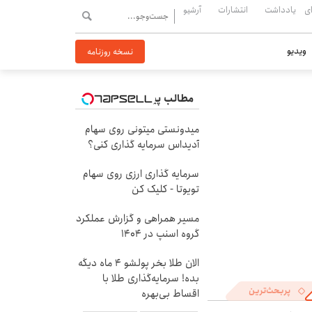
ی
یادداشت
انتشارات
آرشیو
ویدیو
نسخه روزنامه
مطالب پیشنهادی
میدونستی میتونی روی سهام
آدیداس سرمایه گذاری کنی؟
سرمایه گذاری ارزی روی سهام
تویوتا - کلیک کن
مسیر همراهی و گزارش عملکرد
گروه اسنپ در ۱۴۰۴
الان طلا بخر پولشو 4 ماه دیگه
بده! سرمایه‌گذاری طلا با
پربحث‌ترین
اقساط بی‌بهره