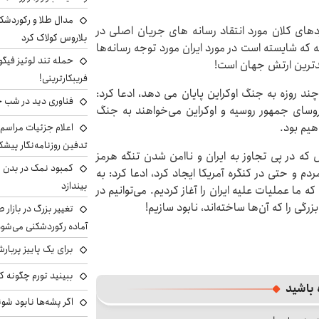
مدال طلا و رکوردشکنی
ردهای کلان مورد انتقاد رسانه های جریان اصلی در
بلاروس کولاک کرد
 که شایسته است در مورد ایران مورد توجه رسانه‌ها
حمله تند لوئیز فیگو 
ندترین ارتش جهان است!
فریبکارترینی!
چند روزه به جنگ اوکراین پایان می دهد، ادعا کرد:
فناوری دید در شب 
روسای جمهور روسیه و اوکراین می‌خواهند به جنگ
هیم بود.
اعلام جزئیات مراسم 
تدفین روزنامه‌نگار پیشک
ه در پی تجاوز به ایران و ناامن شدن تنگه هرمز
کمبود نمک در بدن می
 و حتی در کنگره آمریکا ایجاد کرد، ادعا کرد: به
بیندازد
ما عملیات علیه ایران را آغاز کردیم. می‌توانیم در
رگی را که آن‌ها ساخته‌اند، نابود سازیم!
تغییر بزرگ در بازار 
آماده رکوردشکنی می‌شو
برای یک پاییز پربار
ببینید تورم چگونه کم
 باشید
اگر پشه‌ها نابود شو