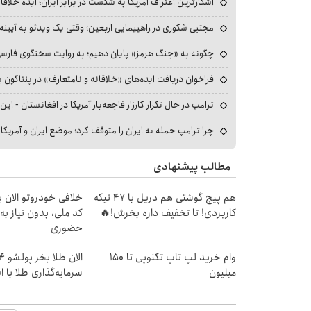
آشکارترین اعتراف آمریکا به شکست در برابر ایران؛ ایده خلاقا
مجتبی شکوری در راهپیمایی اربعین؛ وقتی یک ویدئو به آیینه‌
چگونه به «جنگ هرمز» پایان دهیم؛ به روایت سخنگوی فارسی‌ز
فراخوان دریافت ایده‌های «خلاقانه و نامتعارف» در پنتاگون بر
ترامپ در حال تکرار کارزار فاجعه‌بار آمریکا در افغانستان - این 
چرا ترامپ حمله به ایران را متوقف کرد؛ موضع ایران و آمریک
مطالب پیشنهادی
هم پیچ گوشتی هم دریل با 47 تیکه
خلافی خودروتو الان بب
کاربردی! تا تخفیف داره بخرش!🔥
کد ملی، بدون نیاز به
حضوری
وام خرید لپ تاپ تکنوپی تا 150
میلیون
سرمایه‌گذاری طلا با 