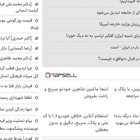
نه خریداریم!
[دکتر محمدعلی فی
کرامت انسانی
ای از جامعه تبدیل می‌شود
بان وزارت خارجه آمریکا
۱۴۰۵
ای تنبیه ایران؛ کفگیر ترامپ به ته دیگ خورد!
[اکبر حیدری] آیا ت
بار در ایران - است
[رضا کیمیایی] بازار
[دکتر محمد طاهری]
ا در قبال «توافق» چیست؟
چرا اردبیل قطب گر
کل میراث فرهنگی استان
فرمان بازار طلا به 
ین، با پلاک و
ابنجا ماشین شاهین خودتو سریع و
 مراجعه
راحت بفروش
لطفا شهرداری رسید
تنها زندگی کردن سل
الان طلا بخر پولشو 4 ماه دیگه بده!
استعلام آنلاین خلافی خودرو 👈با کد
پیام تسلیت وزیر ف
اقساط بی‌بهره
ملی و پلاک، سریع، دقیق و بدون
نویسنده پیشکسوت مطب
معطلی
فوری| شرط جدید برا