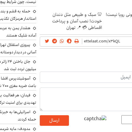
نیست، چون شرایط پیچ
حمله به قشم و بند
هی 800 میلیونی رویا نیست!
🦷 سبک و طبیعی مثل دندان
استاندار هرمزگان تکذی
خودت! نصب آسان و پرداخت
اقساطی 💳 📍 تهران
هشدار یمن به عربس
آماده شلیک هستند
پیروزی استقلال تهر
آسانی در دیدار دوستانه
میلیون تردد ثبت شد
آسوشیتدپرس افشا ک
باعث ضربه مغزی ۷۰۰ نظامی آمریکایی شد
فیدان: هر فعالیت بی
تهدیدی برای امنیت ترک
اسرائیلی‌ها به خبرنگ
حمله کردند
ارسال
مدودف: مایه شرمسا