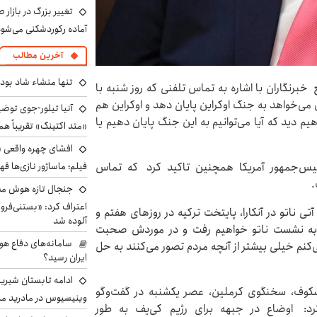
تغییر بزرگ در بازار 
آماده رکوردشکنی می‌شو
آخرین مطالب
تنها منشاء شاد بو
برنگاران با اشاره به تماس تلفنی که روز شنبه با
می‌خواهد به جنگ اوکراین پایان دهد و اوکراین هم
آنیا تیلور-جوی توضی
یم دید که آیا می‌توانیم به این جنگ پایان دهیم یا
«متد اکتینگ» تقریباً 
افشای چهره واقعی «
رئیس‌جمهور آمریکا همچنین تاکید کرد که تماس
فیلم؛ ماساژور نازی‌ها قه
.
جنجال تازه هوش مصن
اعتراف کرد: «بستنی‌ف
ی ناتو در آنکارا، پایتخت ترکیه در روزهای هفتم و
آلوده شد
ا به نشست ناتو خواهیم رفت و در موردش صحبت
سامانه‌های دفاع هو
ی‌کنم خیلی بیشتر از آنچه مردم تصور می‌کنند به حل
ایران رسید؟
ادامه تابستان شیرین
کوف، سخنگوی کرملین، عصر یکشنبه در گفت‌وگو
وینیسیوس در مادرید م
رد: اوضاع در جبهه برای رژیم کی‌یف به‌ طور