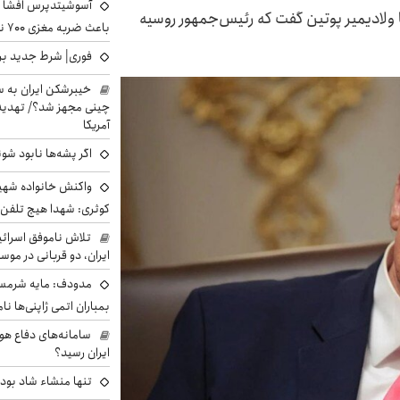
آسوشیتدپرس افشا ک
ا ولادیمیر پوتین گفت که رئیس‌جمهور روسیه
باعث ضربه مغزی ۷۰۰ نظامی آمریکایی شد
فوری| شرط جدید برا
خیبرشکن ایران به س
چینی مجهز شد؟/ تهدید 
آمریکا
اگر پشه‌ها نابود شو
واکنش خانواده شهید 
کوثری: شهدا هیچ تلفن 
تلاش ناموفق اسرائی
ایران، دو قربانی در موس
مدودف: مایه شرمسا
بمباران اتمی ژاپنی‌ها نام
سامانه‌های دفاع هو
ایران رسید؟
تنها منشاء شاد بو