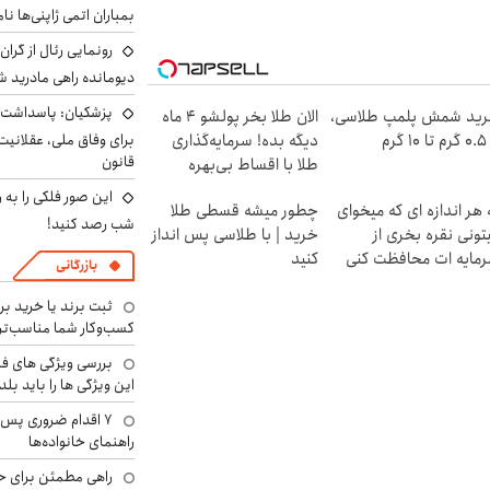
بمباران اتمی ژاپنی‌ها نام
رونمایی رئال از گرا
دیومانده راهی مادرید ش
پزشکیان: پاسداشت 
ید شمش پلمپ طلاسی،
الان طلا بخر پولشو 4 ماه
۱ گرم
دیگه بده! سرمایه‌گذاری
برای وفاق ملی، عقلانیت
قانون
طلا با اقساط بی‌بهره
این صور فلکی را به ر
 هر اندازه ای که میخوای
چطور میشه قسطی طلا
شب رصد کنید!
تونی نقره بخری از
خرید | با طلاسی پس انداز
مایه ات محافظت کنی
کنید
بازرگانی
ثبت برند یا خرید برن
کسب‌وکار شما مناسب‌ت
بررسی ویژگی های فن
این ویژگی ها را باید بلد
۷ اقدام ضروری پس 
راهنمای خانواده‌ها
راهی مطمئن برای ح