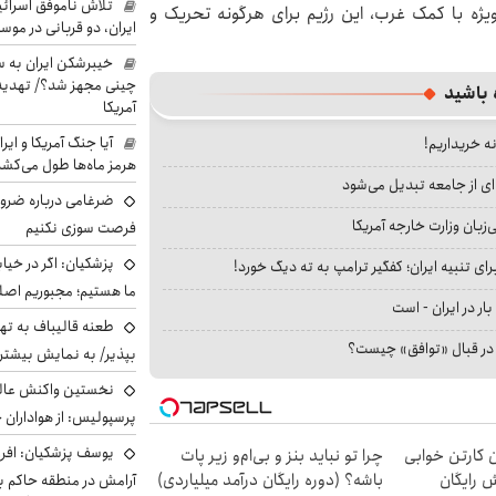
تلاش ناموفق اسرائی
‌ویژه با کمک غرب، این رژیم برای هرگونه تحریک و
ایران، دو قربانی در موس
خیبرشکن ایران به س
چینی مجهز شد؟/ تهدید 
 باشید
آمریکا
آیا جنگ آمریکا و ای
نه خریداریم!
هرمز ماه‌ها طول می‌کش
ای از جامعه تبدیل می‌شود
ضرغامی درباره ضرور
بان وزارت خارجه آمریکا
فرصت سوزی نکنیم
پزشکیان: اگر در خی
ای تنبیه ایران؛ کفگیر ترامپ به ته دیگ خورد!
ما هستیم؛ مجبوریم اصلا
بار در ایران - است
طعنه قالیباف به ته
ا در قبال «توافق» چیست؟
بپذیر/ به نمایش بیشتری
نخستین واکنش عالی
پرسپولیس: از هواداران 
یوسف پزشکیان: افرا
ن کارتن خوابی
چرا تو نباید بنز و بی‌ام‌و زیر پات
ش رایگان
باشه؟ (دوره رایگان درآمد میلیاردی)
آرامش در منطقه حاکم ب