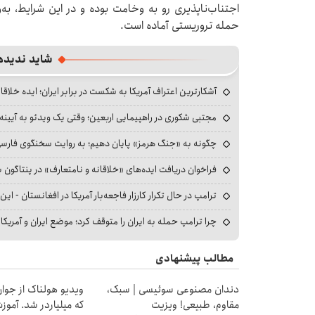
اجتناب‌ناپذیری رو به وخامت بوده و در این شرایط، به
حمله تروریستی آماده است.
شاید ندیده
آشکارترین اعتراف آمریکا به شکست در برابر ایران؛ ایده خلاقا
مجتبی شکوری در راهپیمایی اربعین؛ وقتی یک ویدئو به آیینه‌
چگونه به «جنگ هرمز» پایان دهیم؛ به روایت سخنگوی فارسی‌ز
فراخوان دریافت ایده‌های «خلاقانه و نامتعارف» در پنتاگون بر
ترامپ در حال تکرار کارزار فاجعه‌بار آمریکا در افغانستان - این 
چرا ترامپ حمله به ایران را متوقف کرد؛ موضع ایران و آمریک
مطالب پیشنهادی
دندان مصنوعی سوئیسی | سبک،
ویدیو هولناک از جوا
مقاوم، طبیعی! ویزیت
که میلیاردر شد. آموز