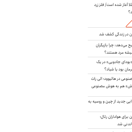
طلا آغاز شده است/ فلز زرد
د؟
دن در زندگی کشف شد
ح می‌دهد: چرا بازیگران
همیشه مرد هستند؟
بودای جادویی» در یک
رمان بود یا شیاد؟
وعی در هالیوود؛ الی راث
روش» هم به هوش مصنوعی
ایی جدید از چین و روسیه به
 برای هواداران رئال؛
اندنی شد