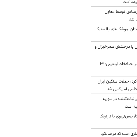
یده است
رعباس توسط معاون
ب شد
تان: موشک‌های بالستیک
ان با درخشش سحرخیزان و
جان باختن ۲۴ زائر در تصادفات اربعینی؛ ۶۷
رد: حملات سنگین ایران
‌ثبات‌کننده در سوریه،
یه است
ار پرس‌تی‌وی با نارنجک
ری است که در سالگرد