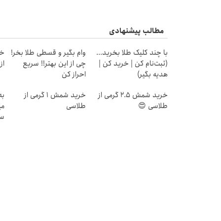
مطالب پیشنهادی
با چند کلیک طلا بخرید...
وام بگیر و قسطی طلا بخر!
خر
(ثبت‌نام کن | خرید کن |
چی از این بهتر!! سریع
از ۰.۵ گرم تا ۰
هدیه بگیر)
احراز کن
خرید شمش 2.5 گرمی از
خرید شمش 1 گرمی از
به
طلاسی 😍
طلاسی
می
سر