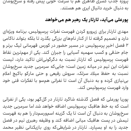
پروژه جذب کسری طاهری هم با سرعت خوبی پیش رفته و سرخ‌پوشان
به دنبال خرید دانیال ایری هم هستند.
پورعلی می‌آید، تارتار یک رهبر هم می‌خواهد
مهدی تارتار برای زیرورو کردن فهرست نفرات پرسپولیس، برنامه ویژه‌ای
دارد و تصمیم گرفته تا از کنار نام‌های بزرگی بگذرد تا بلکه بتواند ناکامی
۲ فصل اخیرِ پرسپولیس در مسیر حضور در کورس قهرمانی لیگ برتر و
جام حذفی و کسب سهمیه آسیایی را جبران کند. یکی از مهم‌ترین نقاط
فهرست پرسپولیس که تارتار نسبت به دگرگونی‌اش تاکید دارد، لیست
نفرات این تیم در میانه زمین است؛ جایی‌که سرمربی جدید سرخ‌پوشان
نسبت به حفظ میلاد سرلک، سروش رفیعی و حتی مارکو باکیچ اعلام
بی‌نیازی کرده و به دنبال آن است تا نفراتی هم‌سو با تفکرات فنی خود
وارد فهرست پرسپولیس کند.
پوریا پورعلی که فصل گذشته شاگرد تارتار در گل‌گهر بود، یکی از نفراتی
است که به خط هافبک پرسپولیس اضافه خواهد شد اما سرمربی جدید
سرخ‌پوشان به دنبال آن است تا یک گزینه اسم‌ورسم‌دار را هم به فهرست
تیمش در پست هافبک میانی اضافه کند و وظیفه رهبری تیم در فصل
جدید را به او بسپارد. تارتار در شرایطی‌که روی بازیکنانی نظیر محمد