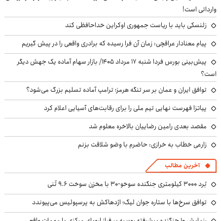
وارداتی است!
زلنسکی باید با ریاست جمهوری اوکراین خداحافظی کند
پیام معنادار عراقچی: زمان آن فرا رسیده که برادری واقعی را در پیش گیریم
پیش‌بینی بورس فردا شنبه ۱۷ مرداد ۱۴۰۵/ بازار سهام آماده یک جهش دیگر
است؟
توافق ایران و عمان بر سر تنگه هرمز؛ ترامپ آماده تسلیم بزرگ می‌شود؟
پیاتزا فهرست نهایی تیم ملی را برای رقابت‌های آسیایی اعلام کرد
مقصد بعدی رامین رضاییان بالاخره معلوم شد
زارعی خطاب به خرازی: حاضرم با وضو شلاقت بزنم
آخرین مطالب
بُرد ۳۰۰۰ کیلومتری جنگنده سوخو-۳۰ با مخزن سوخت ۹.۶ تُنی
توافق سرخ‌ها با ستاره جوان لیگ؛ اژدهاکش به پرسپولیس می‌پیوندد
رزمایش ۱۰ جنگنده پیشرفته روسیه بر فراز اروپای مرکزی با مهمات واقعی