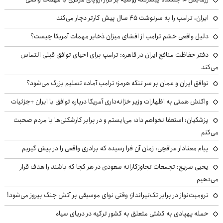
ایران، ترامپ را به سرنوشت ۴۵ سال پیش کارتر دچار می‌کند
دلیل واقعی خشم ترامپ از افشای میزان ذخایر مهمات آمریکا چیست؟
دفتر حفاظت منافع ایران در قاهره: ترامپ برای احیای توافق قبلی التماس
می‌کند
توافق ایران و عمان بر سر تنگه هرمز؛ ترامپ آماده تسلیم بزرگ می‌شود؟
واکنش همتی به اظهارات وزیر خزانه‌داری آمریکا درباره توافق با ایران +جزئیات
پزشکیان: استعفا نخواهم داد؛ می‌ایستم و در برابر کارشکنی‌ها با مردم صحبت
می‌کنم
پیام معنادار عراقچی: زمان آن فرا رسیده که برادری واقعی را در پیش گیریم
یحیی سریع: تجمعات تجاوزکارانه سعودی در هر کجا که باشند را هدف قرار
می‌دهیم
ترومپت‌نواز در برابر تک‌تیرانداز؛ وقتی نوای موسیقی بر آتش جنگ پیروز می‌شود!
حمله پهپادی به کشتی متعلق به کشور ترکیه در دریای سیاه