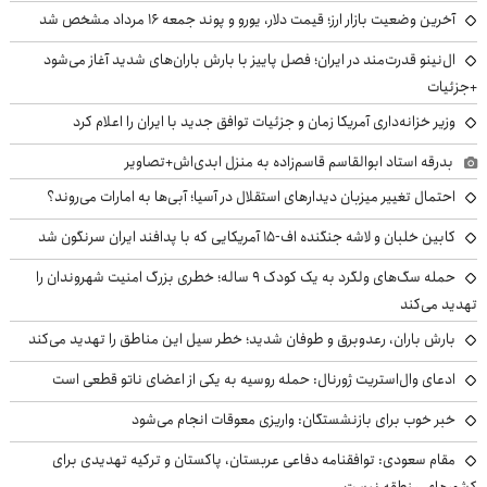
آخرین وضعیت بازار ارز؛ قیمت دلار، یورو و پوند جمعه ۱۶ مرداد مشخص شد
ال‌نینو قدرت‌مند در ایران؛ فصل پاییز با بارش باران‌های شدید آغاز می‌شود
+جزئیات
وزیر خزانه‌داری آمریکا زمان و جزئیات توافق جدید با ایران را اعلام کرد
بدرقه استاد ابوالقاسم قاسم‌زاده به منزل ابدی‌اش+تصاویر
احتمال تغییر میزبان دیدارهای استقلال در آسیا؛ آبی‌ها به امارات می‌روند؟
کابین خلبان و لاشه جنگنده اف-۱۵ آمریکایی که با پدافند ایران سرنگون شد
حمله سگ‌های ولگرد به یک کودک ۹ ساله؛ خطری بزرگ امنیت شهروندان را
تهدید می‌کند
بارش باران، رعدوبرق و طوفان شدید؛ خطر سیل این مناطق را تهدید می‌کند
ادعای وال‌استریت ژورنال: حمله روسیه به یکی از اعضای ناتو قطعی است
خبر خوب برای بازنشستگان: واریزی معوقات انجام می‌شود
مقام سعودی: توافقنامه دفاعی عربستان، پاکستان و ترکیه تهدیدی برای