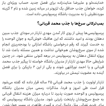
خدابنده‌لو و علیرضا عنایت‌زاده برای فصل جدید حساب ویژه‌ای باز
کرده، خواهان جذب حداقل یک لژیونر در میانه زمین شده و نام ۲ گزینه
موردنظرش را به مدیریت باشگاه پرسپولیس داده است.
بمب‌ترکانی سرخ‌ها با جذب محمد قربانی؟
پرسپولیسی‌ها پیش از روی کار آمدن مهدی تارتار در سودای جذب مبین
دهقان بودند و امید داشتند که این هافبک خوش‌آتیه و جوانِ الوحده را
به خدمت گیرند که رقم درخواستی باشگاه اماراتی با بودجه‌ریزی انجام
شده از سوی سرخ‌پوشان هم‌خوانی نداشت و همین مسئله باعث شد تا
پروژه انتقال دهقان به پرسپولیس در برهه کنونی منتفی شود. در چنین
شرایطی حالا مهدی تارتار از مدیران باشگاه خواسته تا پیگیر جذب محمد
قربانی و یا احمد نوراللهی شوند و یکی از این ۲ بازیکن را برای فصل
آینده به عضویت تیمش در بیاورند.
تارتار اولویت را جذب محمد قربانیِ ۲۵ ساله قرار داده که گفته می‌شود
قرار است طی امروز و فردا، مذاکرات رسمی میان مدیران باشگاه
پرسپولیس و الوحده صورت پذیرد تا درباره میزان هزینه انتقال قربانی
به جمع سرخ‌پوشان پایتخت رایزنی شود. مدیران باشگاه پرسپولیس که
برای خرید نفراتی مثل دانیال ایری و کسری طاهری در مسیر جوان‌شدن