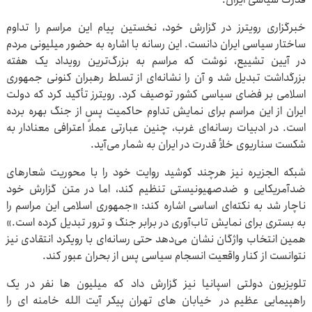
خبرگزاری رویترز در گزارش خود، نخستین پیام این مراسم را تداوم
ساختار سیاسی ایران دانست. این رسانه با اشاره به حضور میلیونی مردم
در آیین تشییع، نوشت که مراسم به بزرگ‌ترین رویداد یک هفته
بزرگداشت تبدیل شد و آن را نشانه‌ای از تسلط رهبران کنونی جمهوری
اسلامی بر فضای سیاسی کشور توصیف کرد. رویترز تأکید کرد که دولت
ایران از این مراسم برای نمایش تداوم حاکمیت پس از جنگ بهره برده
است. در ادبیات رسانه‌ای غرب، چنین عبارتی عملاً اعترافی معنادار به
شکست سناریوی خلأ قدرت در ایران به شمار می‌آید.
شبکه الجزیره نیز هرچند کوشید روایت خود را با محوریت شعارهای
ضدآمریکایی و ضدصهیونیستی تنظیم کند، اما در متن گزارش خود
ناچار شد به نکته‌ای اساسی اشاره کند: «جمهوری اسلامی این مراسم را
به بستری برای نمایش تاب‌آوری در برابر جنگ و ترور تبدیل کرده است.»
همین انتخاب واژگان نشان می‌دهد حتی رسانه‌ای با رویکرد انتقادی نیز
نتوانست از کنار واقعیت انسجام سیاسی پس از بحران عبور کند.
تلویزیون دولتی اسپانیا نیز گزارش داد که میلیون ها نفر در یک
راهپیمایی عظیم در خیابان های تهران پیکر آیت الله خامنه ای را