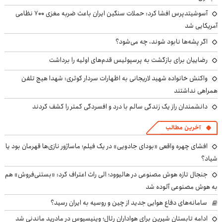
آسوشیتدپرس افشا کرد: حملات سنگین ایران باعث ضربه مغزی ۷۰۰ نظامی
آمریکایی شد
اگر پشه‌ها نابود شوند، چه می‌شود؟
رضاییان برای بازگشت به پرسپولیس قدم‌های اولیه را برداشت
واکنش خانواده شهید لاریجانی به اظهارات سردار کوثری: شهدا هیچ تلفن
همراهی نداشتند
دانشمندان راز یک زندگی سالم با درد و افسردگی کمتر را کشف کردند
آخرین مطالب
افشای چهره واقعی «بودای جادویی» در یک فیلم؛ ماساژور نازی‌ها قهرمان بود یا
شیاد؟
جنجال تازه هوش مصنوعی در هالیوود؛ الی راث اعتراف کرد: «بستنی‌فروش» هم
به هوش مصنوعی آلوده شد
سامانه‌های دفاع هوایی جدید از چین و روسیه به ایران رسید؟
ادامه تابستان شیرین برای هواداران رئال؛ وینیسیوس در مادرید ماندنی شد