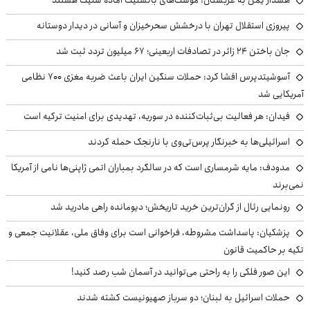
هشدار یمن به عربستان: موشک‌های بالستیک آماده شلیک هستند
پیروزی استقلال تهران با درخشش سحرخیزان و آسانی در دیدار دوستانه
جان باختن ۲۴ زائر در تصادفات اربعینی؛ ۶۷ میلیون تردد ثبت شد
آسوشیتدپرس افشا کرد: حملات سنگین ایران باعث ضربه مغزی ۷۰۰ نظامی
آمریکایی شد
فیدان: هر فعالیت بی‌ثبات‌کننده در سوریه، تهدیدی برای امنیت ترکیه است
اسرائیلی‌ها به خبرنگار پرس‌تی‌وی با نارنجک حمله کردند
مدودف: مایه شرمساری است که در سالگرد بمباران اتمی ژاپنی‌ها نامی از آمریکا
نمی‌برند
رونمایی رئال از گران‌ترین خرید تاریخش؛ دیومانده راهی مادرید شد
پزشکیان: پاسداشت مشروطه، فراخوانی است برای وفاق ملی، عقلانیت جمعی و
تکیه بر حاکمیت قانون
این صور فلکی را به راحتی می‌توانید در آسمان شب رصد کنید!
حملات اسرائیل به لبنان؛ دو سرباز صهیونیست کشته شدند