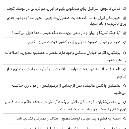
تلاش ناموفق اسرائیل برای سرنگونی رژیم در ایران، دو قربانی در موساد گرفت
خیبرشکن ایران به سامانه هدایت ضدپارازیت چینی مجهز شد؟/ تهدید جدی
برای پاتریوت و تاد آمریکا
آیا جنگ آمریکا و ایران و باز شدن بن‌بست تنگه هرمز ماه‌ها طول می‌کشد؟
ضرغامی درباره ضرورت تغییر ریل در کشور: فرصت سوزی نکنیم
پزشکیان: اگر در خیابان مشکلی وجود دارد مقصر ما هستیم؛ مجبوریم اصلاحات
را انجام دهیم
طعنه قالیباف به تهدیدهای ترامپ: واقعیت را بپذیر/ به نمایش بیشتری نیاز
نداریم
نخستین واکنش عالیشاه پس از جدایی از پرسپولیس: از هواداران حلالیت
می‌طلبم
یوسف پزشکیان: افراد عاقل تلاش می‌کنند آرامش در منطقه حاکم باشد؛ کنترل
تورم شدنی نیست، چون شرایط پیچیده است
حمله به قشم و بندرعباس توسط معاون استاندار هرمزگان تکذیب شد