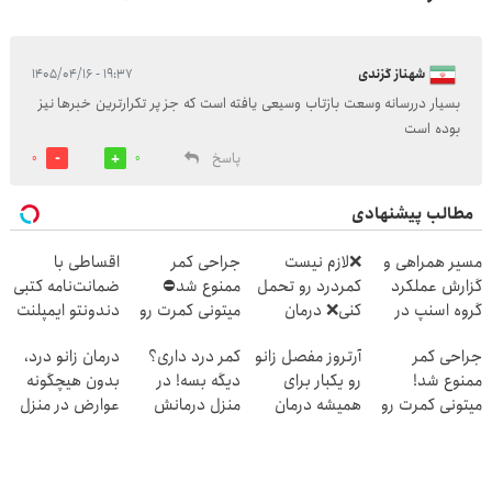
شهناز گزندی
۱۹:۳۷ - ۱۴۰۵/۰۴/۱۶
بسیار دررسانه وسعت بازتاب وسیعی یافته است که جز پر تکرارترین خبرها نیز
بوده است
پاسخ
0
0
مطالب پیشنهادی
مسیر همراهی و
❌لازم نیست
جراحی کمر
اقساطی با
گزارش عملکرد
کمردرد رو تحمل
ممنوع شد⛔
ضمانت‌نامه کتبی
گروه اسنپ در
کنی❌ درمان
میتونی کمرت رو
دندونتو ایمپلنت
۱۴۰۴
بدون جراحی و
در منزل درمان
کن ✅ بدون سود
جراحی کمر
آرتروز مفصل زانو
کمر درد داری؟
درمان زانو درد،
قرص
کنی! 👈🏻
ممنوع شد!
رو یکبار برای
دیگه بسه! در
بدون هیچگونه
(پرسشنامه)
پرسش‌نامه
میتونی کمرت رو
همیشه درمان
منزل درمانش
عوارض در منزل
در منزل درمان
کن!
کن
(◂پرسش‌نامه)
کنی!
◗پرسش‌نامه◖
(◀پرسش‌نامه)
((پرسش‌نامه))