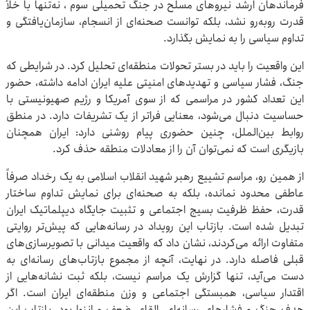
فرماندهان ارشد نیروهای مسلح در جنگ تحمیلی سوم ، نه‌تنها با خلأ
قدرت روبه‌رو نشد، بلکه توانست صحنه‌ای از انسجام، سازمان‌یافتگی و
تداوم سیاسی را به نمایش بگذارد.
این واقعیت را باید در بستر تحولات منطقه‌ای تحلیل کرد. در شرایطی که
جنگ، فشار سیاسی و تهدیدهای امنیتی علیه ایران ادامه داشته، حضور
این تعداد کشور در مراسمی که از سوی آمریکا و رژیم صهیونیستی با
حساسیت دنبال می‌شود، معنایی فراتر از یک تشریفات دارد. در منطق
روابط بین‌الملل، چنین حضوری پیام روشنی دارد: ایران همچنان
بازیگری است که نمی‌توان آن را از معادلات منطقه حذف کرد.
از همین رو، مراسم تشییع رهبر شهید انقلاب اسلامی به یک رخداد صرفاً
عاطفی محدود نمانده، بلکه به صحنه‌ای برای نمایش تداوم ساختار
قدرت، حفظ ظرفیت بسیج اجتماعی و تثبیت جایگاه دیپلماتیک ایران
تبدیل شده است. بازتاب این رویداد در رسانه‌هایی که پیش‌تر روایتی
متفاوت ارائه می‌کردند، نشان داد که واقعیت میدانی با تصویرسازی‌های
قبلی فاصله دارد. در نهایت، آنچه از مجموع بازتاب‌های رسانه‌ای به
دست می‌آید، تنها گزارش یک مراسم نیست، بلکه ثبت نشانه‌هایی از
اقتدار سیاسی، همبستگی اجتماعی و وزن منطقه‌ای ایران است. اگر
هدف جنگ و فشارهای رسانه‌ای، القای ضعف و انزوا بود، بازتاب این