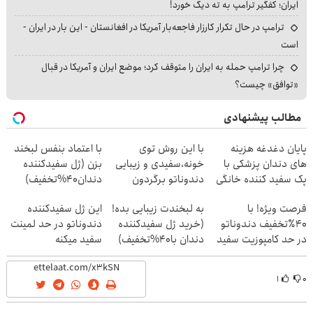
ایران؛ کفگیر ترامپ به ته دیگ خورد!
ترامپ در حال تکرار کارزار فاجعه‌بار آمریکا در افغانستان - این بار در ایران -
است
چرا ترامپ حمله به ایران را متوقف کرد؛ موضع ایران و آمریکا در قبال
«توافق» چیست؟
مطالب پیشنهادی
پایان دغدغه هزینه
با این روش توی
با اعتماد بنفس لبخند
های دندان پزشکی با
خونه،سفیدی و زیبایی
بزن (ژل سفیدکننده
پک سفید کننده خانگی
دندوناتو برگردون
دندان40%تخفیف)
(40%off)
فرصت ویژه! با
به لبخندت زیبایی بده!
این ژل سفیدکننده
40٪تخفیف دندوناتو
(خرید ژل سفیدکننده
دندوناتو در حد لمینت
در حد کامپوزیت سفید
دندان با40%تخفیف)
سفید میکنه
کن
(40%تخفیف)
۱
۰