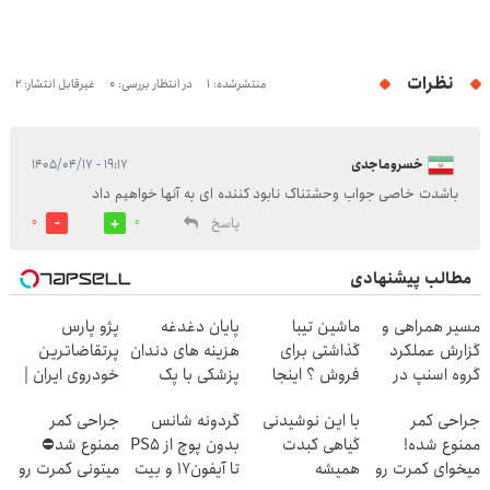
نظرات
منتشرشده: 1
در انتظار بررسی: 0
غیرقابل انتشار: 2
خسروماجدی
۱۹:۱۷ - ۱۴۰۵/۰۴/۱۷
باشدت خاصی جواب وحشتناک نابود کننده ای به آنها خواهیم داد
پاسخ
0
0
مطالب پیشنهادی
مسیر همراهی و
ماشین تیبا
پایان دغدغه
پژو پارس
گزارش عملکرد
گذاشتی برای
هزینه های دندان
پرتقاضاترین
گروه اسنپ در
فروش ؟ اینجا
پزشکی با پک
خودروی ایران |
۱۴۰۴
سریع و راحت
سفید کننده
برای فروشش
جراحی کمر
با این نوشیدنی
گردونه شانس
جراحی کمر
بفروش
خانگی
فرصت رو از
ممنوع شده!
گیاهی کبدت
بدون پوچ از PS5
ممنوع شد⛔
دست نده!
میخوای کمرت رو
همیشه
تا آیفون17 و بیت
میتونی کمرت رو