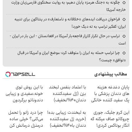
چگونه به «جنگ هرمز» پایان دهیم؛ به روایت سخنگوی فارسی‌زبان وزارت
خارجه آمریکا
فراخوان دریافت ایده‌های «خلاقانه و نامتعارف» در پنتاگون برای تنبیه
ایران؛ کفگیر ترامپ به ته دیگ خورد!
ترامپ در حال تکرار کارزار فاجعه‌بار آمریکا در افغانستان - این بار در ایران -
است
چرا ترامپ حمله به ایران را متوقف کرد؛ موضع ایران و آمریکا در قبال
«توافق» چیست؟
مطالب پیشنهادی
پایان دغدغه هزینه
با اعتماد بنفس لبخند
با این روش توی
های دندان پزشکی با
بزن (ژل سفیدکننده
خونه،سفیدی و زیبایی
پک سفید کننده خانگی
دندان40%تخفیف)
دندوناتو برگردون
(40%off)
این کرم جلبک، جوری
به لبخندت زیبایی بده!
چرا درد زانو را تحمل
چروکاتو صاف میکنه که
(خرید ژل سفیدکننده
می‌کنی؟ خیلی ساده
انگار بوتاکس کردی!
دندان با40%تخفیف)
درمنزل درمانش کن
(تخفیف ویژه)