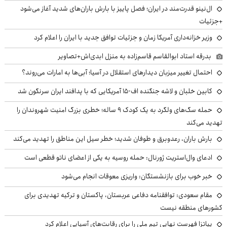
ال‌نینو قدرت‌مند در ایران؛ فصل پاییز با بارش باران‌های شدید آغاز می‌شود
+جزئیات
وزیر خزانه‌داری آمریکا زمان و جزئیات توافق جدید با ایران را اعلام کرد
بدرقه استاد ابوالقاسم قاسم‌زاده به منزل ابدی‌اش+تصاویر
احتمال تغییر میزبان دیدارهای استقلال در آسیا؛ آبی‌ها به امارات می‌روند؟
کابین خلبان و لاشه جنگنده اف-۱۵ آمریکایی که با پدافند ایران سرنگون شد
حمله سگ‌های ولگرد به یک کودک ۹ ساله؛ خطری بزرگ امنیت شهروندان را
تهدید می‌کند
بارش باران، رعدوبرق و طوفان شدید؛ خطر سیل این مناطق را تهدید می‌کند
ادعای وال‌استریت ژورنال: حمله روسیه به یکی از اعضای ناتو قطعی است
خبر خوب برای بازنشستگان: واریزی معوقات انجام می‌شود
مقام سعودی: توافقنامه دفاعی عربستان، پاکستان و ترکیه تهدیدی برای
کشورهای منطقه نیست
پیاتزا فهرست نهایی تیم ملی را برای رقابت‌های آسیایی اعلام کرد