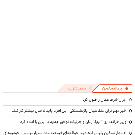
در منزل درمان
پرقدرته55%تخفیف
کوین 🔥
در منزل درمان
کنی؟
کنی! 👈🏻
((پرسش‌نامه))
پرسش‌نامه
پربازدیدترین
پربحث‌ترین
ایران شرط عمان را قبول کرد
خبر مهم برای متقاضیان بازنشستگی: این افراد باید ۵ سال بیشتر کار کنند
وزیر خزانه‌داری آمریکا زمان و جزئیات توافق جدید با ایران را اعلام کرد
هشدار سنگین رئیس اتحادیه: حواله‌های فروخته‌شده بسیار بیشتر از خودروهای