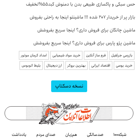
حس سبکی و پاکسازی طبیعی بدن با دمنوش کبد55%تخفیف
بازار پر از خریدار 207 شده !!! ماشینتو اینجا به راحتی بفروش
ماشین چانگان برای فروش داری؟ اینجا سریع بفروشش
ماشین پژو پارس برای فروش داری؟ اینجا سریع بفروشش
بازرسی جرثقیل
فرم ساز آنلاین
خرید مواد شیمیایی
امداد کرمان موتور
خرید یوسی
اقتصاد ایرانی
بهترین بروکر
ارز دیجیتال
بلیط اتوبوس
نسخه دسکتاپ
شبکه۱۰۰
صدسالگی
هم‌زبان
صدای مردم
یادداشت