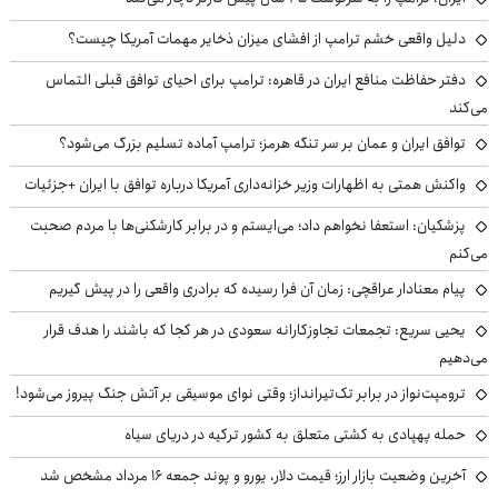
دلیل واقعی خشم ترامپ از افشای میزان ذخایر مهمات آمریکا چیست؟
دفتر حفاظت منافع ایران در قاهره: ترامپ برای احیای توافق قبلی التماس
می‌کند
توافق ایران و عمان بر سر تنگه هرمز؛ ترامپ آماده تسلیم بزرگ می‌شود؟
واکنش همتی به اظهارات وزیر خزانه‌داری آمریکا درباره توافق با ایران +جزئیات
پزشکیان: استعفا نخواهم داد؛ می‌ایستم و در برابر کارشکنی‌ها با مردم صحبت
می‌کنم
پیام معنادار عراقچی: زمان آن فرا رسیده که برادری واقعی را در پیش گیریم
یحیی سریع: تجمعات تجاوزکارانه سعودی در هر کجا که باشند را هدف قرار
می‌دهیم
ترومپت‌نواز در برابر تک‌تیرانداز؛ وقتی نوای موسیقی بر آتش جنگ پیروز می‌شود!
حمله پهپادی به کشتی متعلق به کشور ترکیه در دریای سیاه
آخرین وضعیت بازار ارز؛ قیمت دلار، یورو و پوند جمعه ۱۶ مرداد مشخص شد