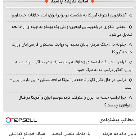
شاید ندیده باشید
آشکارترین اعتراف آمریکا به شکست در برابر ایران؛ ایده خلاقانه خریداریم!
مجتبی شکوری در راهپیمایی اربعین؛ وقتی یک ویدئو به آیینه‌ای از جامعه
تبدیل می‌شود
چگونه به «جنگ هرمز» پایان دهیم؛ به روایت سخنگوی فارسی‌زبان وزارت
خارجه آمریکا
فراخوان دریافت ایده‌های «خلاقانه و نامتعارف» در پنتاگون برای تنبیه
ایران؛ کفگیر ترامپ به ته دیگ خورد!
ترامپ در حال تکرار کارزار فاجعه‌بار آمریکا در افغانستان - این بار در ایران -
است
چرا ترامپ حمله به ایران را متوقف کرد؛ موضع ایران و آمریکا در قبال
«توافق» چیست؟
مطالب پیشنهادی
پایان دغدغه هزینه
با اعتماد بنفس لبخند
سیانا خودتو گذاشتی