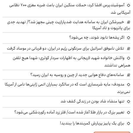
آسوشیتدپرس افشا کرد: حملات سنگین ایران باعث ضربه مغزی ۷۰۰ نظامی
آمریکایی شد
خیبرشکن ایران به سامانه هدایت ضدپارازیت چینی مجهز شد؟/ تهدید جدی
برای پاتریوت و تاد آمریکا
اگر پشه‌ها نابود شوند، چه می‌شود؟
تلاش ناموفق اسرائیل برای سرنگونی رژیم در ایران، دو قربانی در موساد گرفت
واکنش خانواده شهید لاریجانی به اظهارات سردار کوثری: شهدا هیچ تلفن
همراهی نداشتند
سامانه‌های دفاع هوایی جدید از چین و روسیه به ایران رسید؟
مدودف: مایه شرمساری است که در سالگرد بمباران اتمی ژاپنی‌ها نامی از آمریکا
نمی‌برند
تنها منشاء شاد بودن در زندگی کشف شد
تغییر بزرگ در بازار طلا آغاز شده است/ فلز زرد آماده رکوردشکنی می‌شود؟
برای یک پاییز پربارش کمربندها را ببندید!