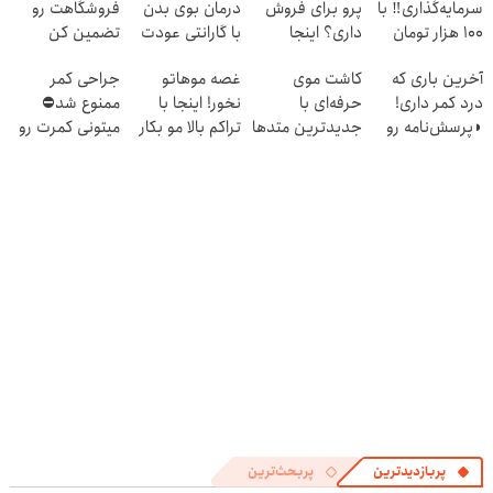
سرمایه‌گذاری‼️ با
پرو برای فروش
درمان بوی بدن
فروشگاهت رو
100 هزار تومان
داری؟ اینجا
با گارانتی عودت
تضمین کن
طلا بخر‼️
سریع بفروشش
وجه‼️ همین الان
آخرین باری که
کاشت موی
غصه موهاتو
جراحی کمر
ببین
درد کمر داری!
حرفه‌ای با
نخور! اینجا با
ممنوع شد⛔
◗پرسش‌نامه رو
جدیدترین متدها
تراکم بالا مو بکار
میتونی کمرت رو
پر کن◖
و قیمت عالی
قسطی پرداختش
در منزل درمان
کن
کنی! 👈🏻
پرسش‌نامه
پربازدیدترین
پربحث‌ترین