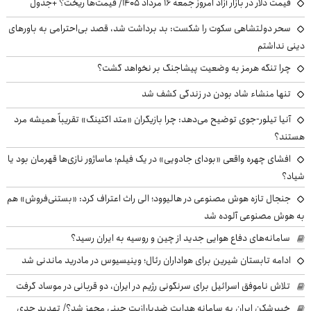
قیمت دلار در بازار آزاد امروز جمعه ۱۶ مرداد ۱۴۰۵/ قیمت‌ها ریخت؟ +جدول
سحر دولتشاهی سکوت را شکست: بد برداشت شد، قصد بی‌احترامی به باورهای
دینی نداشتم
چرا تنگه هرمز به وضعیت پیشاجنگ بر نخواهد گشت؟
تنها منشاء شاد بودن در زندگی کشف شد
آنیا تیلور-جوی توضیح می‌دهد: چرا بازیگران «متد اکتینگ» تقریباً همیشه مرد
هستند؟
افشای چهره واقعی «بودای جادویی» در یک فیلم؛ ماساژور نازی‌ها قهرمان بود یا
شیاد؟
جنجال تازه هوش مصنوعی در هالیوود؛ الی راث اعتراف کرد: «بستنی‌فروش» هم
به هوش مصنوعی آلوده شد
سامانه‌های دفاع هوایی جدید از چین و روسیه به ایران رسید؟
ادامه تابستان شیرین برای هواداران رئال؛ وینیسیوس در مادرید ماندنی شد
تلاش ناموفق اسرائیل برای سرنگونی رژیم در ایران، دو قربانی در موساد گرفت
خیبرشکن ایران به سامانه هدایت ضدپارازیت چینی مجهز شد؟/ تهدید جدی