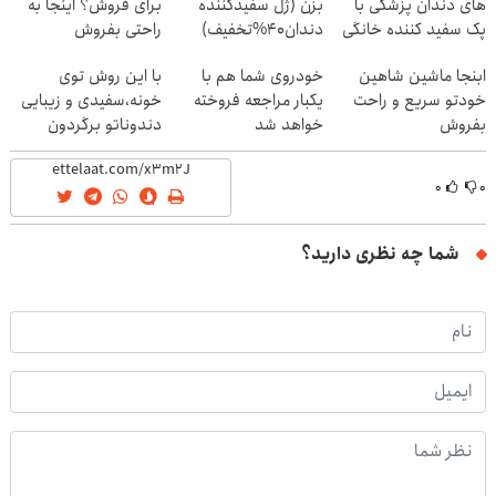
های دندان پزشکی با
بزن (ژل سفیدکننده
برای فروش؟ اینجا به
پک سفید کننده خانگی
دندان40%تخفیف)
راحتی بفروش
ابنجا ماشین شاهین
خودروی شما هم با
با این روش توی
خودتو سریع و راحت
یکبار مراجعه فروخته
خونه،سفیدی و زیبایی
بفروش
خواهد شد
دندوناتو برگردون
(40%off)
۰
۰
شما چه نظری دارید؟