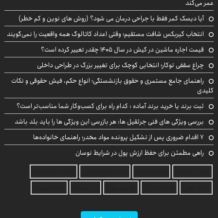
عمر می‌کند
آیا دیسک کمر فقط با جراحی درمان می شود؟ (روش های نوین و کم خطر)
انتخاب گیربکس شافت مستقیم؛ وقتی اعداد کاتالوگ همه واقعیت را نمی‌گویند
قیمت اجاره ماشین در کیش در سال ۱۴۰۵ چقدر تغییر کرده است؟
چراغ سقفی توکار؛ انتخابی کوچک برای تغییر بزرگ در طراحی داخلی
راهنمای جامع مستمری و حقوق بازنشستگی؛ انواع حکم، فیش حقوقی و نکات
کلیدی
ثبت برند یا خرید برند آماده : کدام راه برای کسب‌وکار شما مناسب‌تر است؟
بررسی ویژگی های فنی جرثقیل ها: هر بازرسی این ویژگی ها را باید بلد باشد
۷ اقدام ضروری پس از تشکیل پرونده مواد مخدر؛ راهنمای خانواده‌ها
راهی مطمئن برای حفظ ارزش پول در شرایط نوسان
بازرسی جرثقیل
فرم ساز آنلاین
خرید مواد شیمیایی
امداد کرمان موتور
خرید یوسی
اقتصاد ایرانی
بهترین بروکر
ارز دیجیتال
بلیط اتوبوس