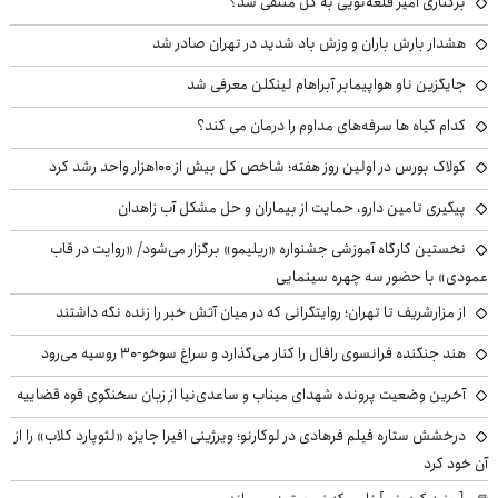
برکناری امیر قلعه‌نویی به کل منتفی شد؟
هشدار بارش باران و وزش باد شدید در تهران صادر شد
جایگزین ناو هواپیمابر آبراهام لینکلن معرفی شد
کدام گیاه ها سرفه‌های مداوم را درمان می کند؟
کولاک بورس در اولین روز هفته؛ شاخص کل بیش از ۱۰۰هزار واحد رشد کرد
پیگیری تامین دارو، حمایت از بیماران و حل مشکل آب زاهدان
نخستین کارگاه آموزشی جشنواره «ریلیمو» برگزار می‌شود/ «روایت در قاب
عمودی» با حضور سه چهره سینمایی
از مزارشریف تا تهران؛ روایتگرانی که در میان آتش خبر را زنده نگه داشتند
هند جنگنده فرانسوی رافال را کنار می‌گذارد و سراغ سوخو-30 روسیه می‌رود
آخرین وضعیت پرونده شهدای میناب و ساعدی‌نیا از زبان سخنگوی قوه قضاییه
درخشش ستاره فیلم فرهادی در لوکارنو؛ ویرژینی افیرا جایزه «لئوپارد کلاب» را از
آن خود کرد