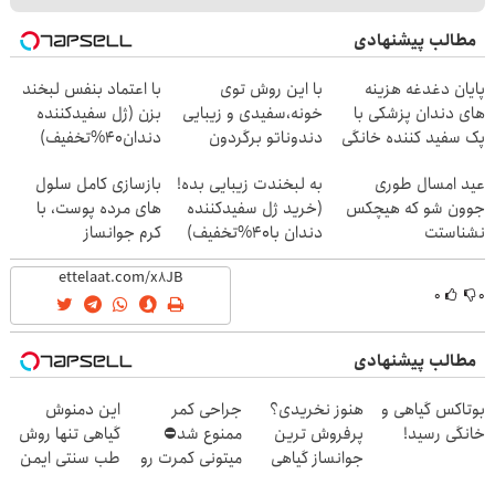
مطالب پیشنهادی
پایان دغدغه هزینه
با این روش توی
با اعتماد بنفس لبخند
های دندان پزشکی با
خونه،سفیدی و زیبایی
بزن (ژل سفیدکننده
پک سفید کننده خانگی
دندوناتو برگردون
دندان40%تخفیف)
(40%off)
عید امسال طوری
به لبخندت زیبایی بده!
بازسازی کامل سلول
جوون شو که هیچکس
(خرید ژل سفیدکننده
های مرده پوست، با
نشناستت
دندان با40%تخفیف)
کرم جوانساز
جلبک(50% تخفیف)
۰
۰
مطالب پیشنهادی
بوتاکس گیاهی و
هنوز نخریدی؟
جراحی کمر
این دمنوش
خانگی رسید!
پرفروش ترین
ممنوع شد⛔
گیاهی تنها روش
جوانساز گیاهی
میتونی کمرت رو
طب سنتی ایمن
نصف قیمت
در منزل درمان
برای درمان