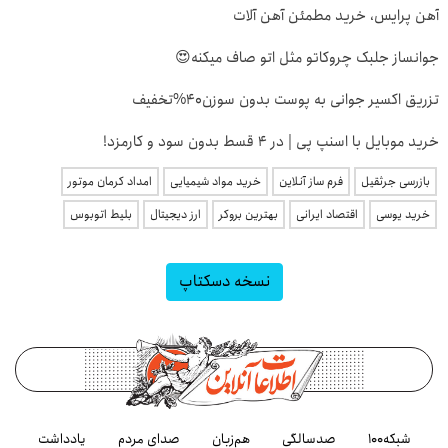
آهن پرایس، خرید مطمئن آهن آلات
جوانساز جلبک چروکاتو مثل اتو صاف میکنه😍
تزریق اکسیر جوانی به پوست بدون سوزن40%تخفیف
خرید موبایل با اسنپ پی | در ۴ قسط بدون سود و کارمزد!
بازرسی جرثقیل
فرم ساز آنلاین
خرید مواد شیمیایی
امداد کرمان موتور
خرید یوسی
اقتصاد ایرانی
بهترین بروکر
ارز دیجیتال
بلیط اتوبوس
نسخه دسکتاپ
شبکه۱۰۰
صدسالگی
هم‌زبان
صدای مردم
یادداشت