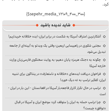
کرد.
{$sepehr_media_72109_400_300}
شاید ندیده باشید
آشکارترین اعتراف آمریکا به شکست در برابر ایران؛ ایده خلاقانه خریداریم!
مجتبی شکوری در راهپیمایی اربعین؛ وقتی یک ویدئو به آیینه‌ای از جامعه
تبدیل می‌شود
چگونه به «جنگ هرمز» پایان دهیم؛ به روایت سخنگوی فارسی‌زبان وزارت
خارجه آمریکا
فراخوان دریافت ایده‌های «خلاقانه و نامتعارف» در پنتاگون برای تنبیه
ایران؛ کفگیر ترامپ به ته دیگ خورد!
ترامپ در حال تکرار کارزار فاجعه‌بار آمریکا در افغانستان - این بار در ایران -
است
چرا ترامپ حمله به ایران را متوقف کرد؛ موضع ایران و آمریکا در قبال
«توافق» چیست؟