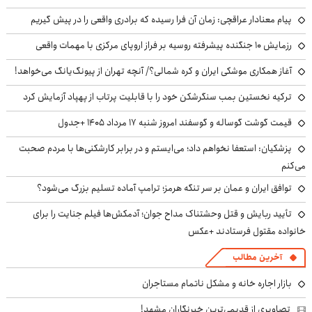
پیام معنادار عراقچی: زمان آن فرا رسیده که برادری واقعی را در پیش گیریم
رزمایش ۱۰ جنگنده پیشرفته روسیه بر فراز اروپای مرکزی با مهمات واقعی
آغاز همکاری موشکی ایران و کره شمالی؟/ آنچه تهران از پیونگ‌یانگ می‌خواهد!
ترکیه نخستین بمب سنگرشکن خود را با قابلیت پرتاب از پهپاد آزمایش کرد
قیمت گوشت گوساله و گوسفند امروز شنبه ۱۷ مرداد ۱۴۰۵ +جدول
پزشکیان: استعفا نخواهم داد؛ می‌ایستم و در برابر کارشکنی‌ها با مردم صحبت
می‌کنم
توافق ایران و عمان بر سر تنگه هرمز؛ ترامپ آماده تسلیم بزرگ می‌شود؟
تأیید ربایش و قتل وحشتناک مداح جوان؛ آدمکش‌ها فیلم جنایت را برای
خانواده مقتول فرستادند +عکس
آخرین مطالب
بازار اجاره خانه و مشکل ناتمام مستاجران
تصاویری از قدیمی‌ترین خبرنگاران مشهد!