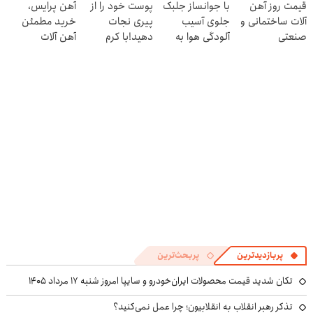
قیمت روز آهن
با جوانساز جلبک
پوست خود را از
آهن پرایس،
کنی! 👈🏻
کبدچرب
آلات ساختمانی و
جلوی آسیب
پیری نجات
خرید مطمئن
پرسش‌نامه
صنعتی
آلودگی هوا به
دهید!با کرم
آهن آلات
پوستت رو بگیر❗
ضدچروک جلبک
(تخفیف تا
امشب)
پربازدیدترین
پربحث‌ترین
تکان شدید قیمت محصولات ایران‌خودرو و سایپا امروز شنبه ۱۷ مرداد ۱۴۰۵
تذکر رهبر انقلاب به انقلابیون؛ چرا عمل نمی‌کنید؟