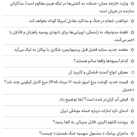
وزارت خارجه عمان: حملات به کشتی‌ها در تنگه هرمز محکوم است/ مذاکراتی
سازنده در جریان است
ذوالقدر: شعام در جنگ و مذاکره مقابل آمریکا کوتاه نخواهد آمد
طعنه مدودوف به زلنسکی: اروپایی‌ها برای نابودی روسیه راهزنان و قاتلان را
اجیر می‌کنند
مقصد جدید ستاره فصل قبل پرسپولیس؛ شکاری با پیکان به لیگ می‌آید
کدام آبمیوه‌ها واقعا سالم هستند؟
معرفی انواع المنت فشنگی و کاربرد آن
قیمت جدید گوشت مرغ امروز شنبه ۱۷ مرداد ۱۴۰۵/ مرغ کامل کیلویی چند شد؟
+جدول
قبض آب گران‌تر شده است؟ آبفا توضیح داد
ادعای تازه امارات درباره حمله موشکی ایران
پرونده کلثوم اکبری، قاتل سریالی به کجا رسید؟
ماجرای پیامک « مشمول سهمیه جنگ هستید» چیست؟