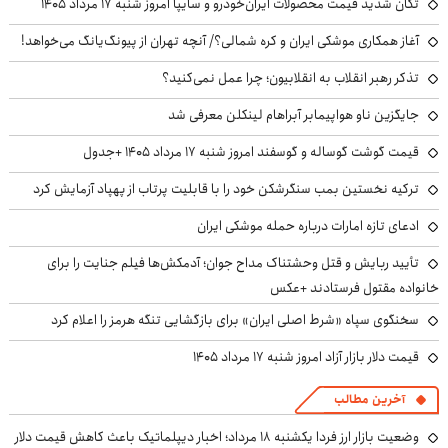
تکان شدید قیمت محصولات ایران‌خودرو و سایپا امروز شنبه ۱۷ مرداد ۱۴۰۵
آغاز همکاری موشکی ایران و کره شمالی؟/ آنچه تهران از پیونگ‌یانگ می‌خواهد!
تذکر رهبر انقلاب به انقلابیون؛ چرا عمل نمی‌کنید؟
جایگزین ناو هواپیمابر آبراهام لینکلن معرفی شد
قیمت گوشت گوساله و گوسفند امروز شنبه ۱۷ مرداد ۱۴۰۵ +جدول
ترکیه نخستین بمب سنگرشکن خود را با قابلیت پرتاب از پهپاد آزمایش کرد
ادعای تازه امارات درباره حمله موشکی ایران
تأیید ربایش و قتل وحشتناک مداح جوان؛ آدمکش‌ها فیلم جنایت را برای
خانواده مقتول فرستادند +عکس
سخنگوی سپاه «شرط اصلی ایران» برای بازگشایی تنگه هرمز را اعلام کرد
قیمت دلار بازار آزاد امروز شنبه ۱۷ مرداد ۱۴۰۵
آخرین مطالب
وضعیت بازار ارز فردا یکشنبه ۱۸ مرداد؛ اخبار دیپلماتیک باعث کاهش قیمت دلار