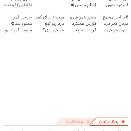
کمردرد بدون
(فیلم و ببین ◀
تا آیفون17 و بیت
قرص و دارو
پرسش‌نامه رو
کوین 🔥
‼️جراحی ممنوع‼️
مسیر همراهی و
میخوای برای کمر
جراحی کمر
پرکن)
درمان کمر درد
گزارش عملکرد
درد زیر تیغ
ممنوع شد⛔
بدون جراحی و
گروه اسنپ در
جراحی بری؟!
میتونی کمرت رو
دوره نقاهت
۱۴۰۴
◗پرسش‌نامه رو
در منزل درمان
پر کن◖
کنی! 👈🏻
پرسش‌نامه
پربازدیدترین
پربحث‌ترین