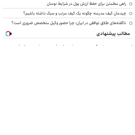
راهی مطمئن برای حفظ ارزش پول در شرایط نوسان
چیدمان کیف مدرسه؛ چگونه یک کیف مرتب و سبک داشته باشیم؟
ناگفته‌های طلاق توافقی در ایران؛ چرا حضور وکیل متخصص ضروری است؟
مطالب پیشنهادی
کمر درد شدید داری؟ تو خونه درمانش کن (◂پرسش‌نامه رو پرکن)
گردونه شانس بدون پوچ از PS5 تا آیفون17 و بیت کوین 🔥
فوری‼️ 100 میلیون وام آنی خرید طلا
خداحافظی با کمردرد، بدون قرص و آمپول
بازرسی جرثقیل
فرم ساز آنلاین
خرید مواد شیمیایی
امداد کرمان موتور
خرید یوسی
اقتصاد ایرانی
بهترین بروکر
ارز دیجیتال
بلیط اتوبوس
نسخه دسکتاپ