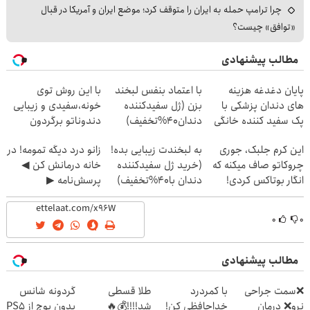
چرا ترامپ حمله به ایران را متوقف کرد؛ موضع ایران و آمریکا در قبال
«توافق» چیست؟
مطالب پیشنهادی
پایان دغدغه هزینه
با اعتماد بنفس لبخند
با این روش توی
های دندان پزشکی با
بزن (ژل سفیدکننده
خونه،سفیدی و زیبایی
پک سفید کننده خانگی
دندان40%تخفیف)
دندوناتو برگردون
(40%off)
این کرم جلبک، جوری
به لبخندت زیبایی بده!
زانو درد دیگه تمومه! در
چروکاتو صاف میکنه که
(خرید ژل سفیدکننده
خانه درمانش کن ◀
انگار بوتاکس کردی!
دندان با40%تخفیف)
پرسش‌نامه ▶
(تخفیف ویژه)
۰
۰
مطالب پیشنهادی
❌سمت جراحی
با کمردرد
طلا قسطی
گردونه شانس
نرو❌ درمان
خداحافظی کن!
شد!!!!💰🔥
بدون پوچ از PS5