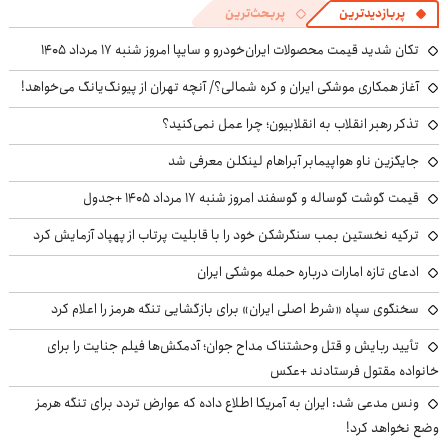
پربازدیدترین
پربحث‌ترین
تکان شدید قیمت محصولات ایران‌خودرو و سایپا امروز شنبه ۱۷ مرداد ۱۴۰۵
آغاز همکاری موشکی ایران و کره شمالی؟/ آنچه تهران از پیونگ‌یانگ می‌خواهد!
تذکر رهبر انقلاب به انقلابیون؛ چرا عمل نمی‌کنید؟
جایگزین ناو هواپیمابر آبراهام لینکلن معرفی شد
قیمت گوشت گوساله و گوسفند امروز شنبه ۱۷ مرداد ۱۴۰۵ +جدول
ترکیه نخستین بمب سنگرشکن خود را با قابلیت پرتاب از پهپاد آزمایش کرد
ادعای تازه امارات درباره حمله موشکی ایران
سخنگوی سپاه «شرط اصلی ایران» برای بازگشایی تنگه هرمز را اعلام کرد
تأیید ربایش و قتل وحشتناک مداح جوان؛ آدمکش‌ها فیلم جنایت را برای
خانواده مقتول فرستادند +عکس
ونس مدعی شد: ایران به آمریکا اطلاع داده که عوارض تردد برای تنگه هرمز
وضع نخواهد کرد!