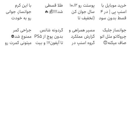
خرید موبایل با
پوستت رو 10،12
طلا قسطی
با این کرم
اسنپ پی | در ۴
سال جوان کن
شد!!!!💰🔥
جوانساز، جوانی
قسط بدون سود
(تخفیف تا
رو به خودت
و کارمزد!
امشب)
برگردون(50%
جوانساز جلبک
مسیر همراهی و
گردونه شانس
جراحی کمر
تخفیف)
چروکاتو مثل اتو
گزارش عملکرد
بدون پوچ از PS5
ممنوع شد⛔
صاف میکنه😍
گروه اسنپ در
تا آیفون17 و بیت
میتونی کمرت رو
۱۴۰۴
کوین 🔥
در منزل درمان
کنی! 👈🏻
پرسش‌نامه