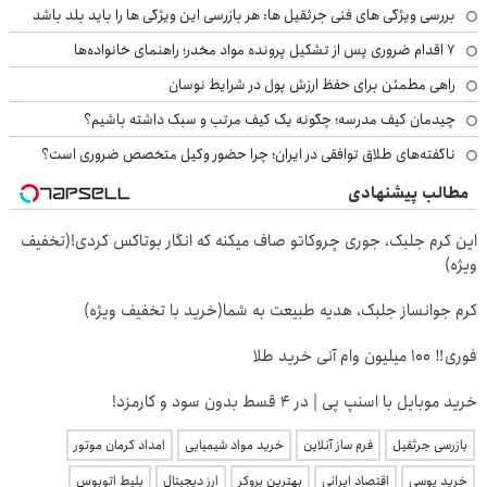
بررسی ویژگی های فنی جرثقیل ها: هر بازرسی این ویژگی ها را باید بلد باشد
۷ اقدام ضروری پس از تشکیل پرونده مواد مخدر؛ راهنمای خانواده‌ها
راهی مطمئن برای حفظ ارزش پول در شرایط نوسان
چیدمان کیف مدرسه؛ چگونه یک کیف مرتب و سبک داشته باشیم؟
ناگفته‌های طلاق توافقی در ایران؛ چرا حضور وکیل متخصص ضروری است؟
مطالب پیشنهادی
این کرم جلبک، جوری چروکاتو صاف میکنه که انگار بوتاکس کردی!(تخفیف
ویژه)
کرم جوانساز جلبک، هدیه طبیعت به شما(خرید با تخفیف ویژه)
فوری‼️ 100 میلیون وام آنی خرید طلا
خرید موبایل با اسنپ پی | در ۴ قسط بدون سود و کارمزد!
بازرسی جرثقیل
فرم ساز آنلاین
خرید مواد شیمیایی
امداد کرمان موتور
خرید یوسی
اقتصاد ایرانی
بهترین بروکر
ارز دیجیتال
بلیط اتوبوس