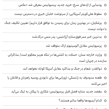
رونمایی از اژدهای سرخ؛ خرید جدید پرسپولیس معرفی شد +عکس
سقوط هلی‌کوپتر آمریکایی؛ از سرنوشت خلبان خبری در دسترس نیست
پزشکیان‌: در بهترین زمان برای رسیدن به توافق قرار داریم/ تعیین تکلیف جنگ
با دولت نیست
بدترین خبر عمر فوق‌ستاره آرژانتینی: پدر مسی درگذشت
پرسپولیس مقابل آلومینیوم اراک متوقف شد
وزارت خارجه عمان: حملات به کشتی‌ها در تنگه هرمز محکوم است/ مذاکراتی
سازنده در جریان است
ذوالقدر: شعام در جنگ و مذاکره مقابل آمریکا کوتاه نخواهد آمد
طعنه مدودوف به زلنسکی: اروپایی‌ها برای نابودی روسیه راهزنان و قاتلان را
اجیر می‌کنند
مقصد جدید ستاره فصل قبل پرسپولیس؛ شکاری با پیکان به لیگ می‌آید
کدام آبمیوه‌ها واقعا سالم هستند؟