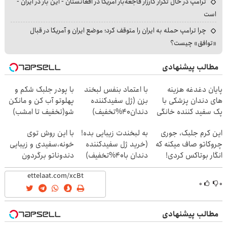
ترامپ در حال تکرار کارزار فاجعه‌بار آمریکا در افغانستان - این بار در ایران -
است
چرا ترامپ حمله به ایران را متوقف کرد؛ موضع ایران و آمریکا در قبال
«توافق» چیست؟
مطالب پیشنهادی
پایان دغدغه هزینه
با اعتماد بنفس لبخند
با پودر جلبک شکم و
های دندان پزشکی با
بزن (ژل سفیدکننده
پهلوتو آب کن و مانکن
پک سفید کننده خانگی
دندان40%تخفیف)
شو(تخفیف تا امشب)
این کرم جلبک، جوری
به لبخندت زیبایی بده!
با این روش توی
چروکاتو صاف میکنه که
(خرید ژل سفیدکننده
خونه،سفیدی و زیبایی
انگار بوتاکس کردی!
دندان با40%تخفیف)
دندوناتو برگردون
(تخفیف ویژه)
(40%off)
۰
۰
مطالب پیشنهادی