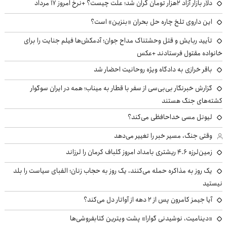
دلار بازار آزاد ۲هزار تومان گران شد؛ علت چیست؟ +نرخ امروز ۱۷ مرداد
این داروی تلخ چاره حل بحران «بنزین» است؟
تأیید ربایش و قتل وحشتناک مداح جوان؛ آدمکش‌ها فیلم جنایت را برای
خانواده مقتول فرستادند +عکس
باقر خرازی به دادگاه ویژه روحانیت احضار شد
گزارش خبرنگار بی‌بی‌سی از سفر با قطار به میناب؛ همه در ایران سوگوار
کشته‌های جنگ هستند
لیونل مسی خداحافظی می‌کند؟
وقتی جنگ، مسیر خبر را تغییر می‌دهد
زمین‌لرزه ۴.۶ ریشتری بامداد امروز گلباف کرمان را لرزاند
یک روز به مذاکره حمله می‌کنند، یک روز به حجاب زنان؛ الفبای سیاست را بلد
نیستید
آیا جیمز کامرون پس از ۲ دهه از آواتار دل می‌کند؟
«دینامیت، نوشیدنی گوارا» پشت ویترین کتابفروشی‌ها