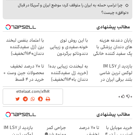
چرا ترامپ حمله به ایران را متوقف کرد؛ موضع ایران و آمریکا در قبال
«توافق» چیست؟
مطالب پیشنهادی
پایان دغدغه هزینه
با این روش توی
با اعتماد بنفس لبخند
های دندان پزشکی با
خونه،سفیدی و زیبایی
بزن (ژل سفیدکننده
پک سفید کننده خانگی
دندوناتو برگردون
دندان40%تخفیف)
(40%off)
بازدید از IM LS7
به لبخندت زیبایی بده!
تا 70 درصد تخفیف
لوکس ترین شاسی
(خرید ژل سفیدکننده
محصولات جین وست +
بلند برقی ایران در
دندان با40%تخفیف)
خرید در 4 قسط
باشگاه انقلاب
۰
۰
مطالب پیشنهادی
خرید موبایل با
تا 70 درصد
جراحی کمر
بازدید از IM LS7
اسنپ پی | در ۴
تخفیف
ممنوع شد⛔
لوکس ترین