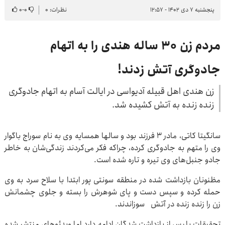
پنجشنبه ۷ دی ۱۴۰۲ - ۱۲:۵۷
نظرات: ۰
۰
-
۰
مردم زن ۳۰ ساله هندی را به اتهام
جادوگری آتش زدند!
زن هندی اهل قبیله آدیواسی در ایالت آسام به اتهام جادوگری
زنده زنده به آتش کشیده شد.
سانگیتا کاتی، مادر ۳ فرزند بود و سالها همسایه وی به نام سوراج باگوار
وی را متهم به جادوگری کرده، چراکه فکر می‌کردند زندگی‌شان به خاطر
جادو جنبل‌های وی تیره و تاره شده است.
مظنونان بازداشت شده در منطقه سونتی پور ابتدا با سلاح سرد به وی
حمله کرده و سپس دست و پای شوهرش را بسته و جلوی چشمانش
زن را زنده زنده در آتش سوزاندند.
تحقیقات پلیس از بازداشت شدگان ادامه دارد اما ویدئوهای منتشر شده