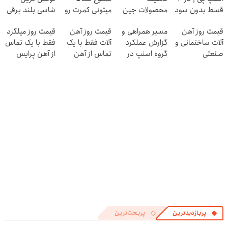
قسط بدون سود
محصولات جین
میتونی کمرت رو
شاسی بلند برقی
و کارمزد!
وست + خرید در
در منزل درمان
ایران در باشگاه
قیمت روز آهن
مسیر همراهی و
قیمت روز آهن
قیمت روز میلگرد
4 قسط
کنی! 👈🏻
انقلاب
آلات ساختمانی و
گزارش عملکرد
آلات فقط با یک
فقط با یک تماس
پرسش‌نامه
صنعتی
گروه اسنپ در
تماس از آهن
از آهن پرایس
۱۴۰۴
پرایس
پربازدیدترین
پربحث‌ترین