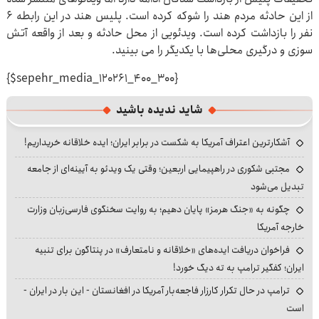
از این حادثه مردم هند را شوکه کرده است. پلیس هند در این رابطه ۶
نفر را بازداشت کرده است. ویدئویی از محل حادثه و بعد از واقعه آتش
سوزی و درگیری محلی‌ها با یکدیگر را می بینید.
{$sepehr_media_120261_400_300}
شاید ندیده باشید
آشکارترین اعتراف آمریکا به شکست در برابر ایران؛ ایده خلاقانه خریداریم!
مجتبی شکوری در راهپیمایی اربعین؛ وقتی یک ویدئو به آیینه‌ای از جامعه
تبدیل می‌شود
چگونه به «جنگ هرمز» پایان دهیم؛ به روایت سخنگوی فارسی‌زبان وزارت
خارجه آمریکا
فراخوان دریافت ایده‌های «خلاقانه و نامتعارف» در پنتاگون برای تنبیه
ایران؛ کفگیر ترامپ به ته دیگ خورد!
ترامپ در حال تکرار کارزار فاجعه‌بار آمریکا در افغانستان - این بار در ایران -
است