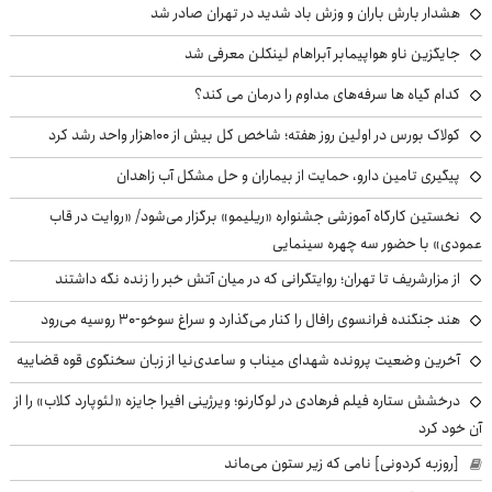
هشدار بارش باران و وزش باد شدید در تهران صادر شد
جایگزین ناو هواپیمابر آبراهام لینکلن معرفی شد
کدام گیاه ها سرفه‌های مداوم را درمان می کند؟
کولاک بورس در اولین روز هفته؛ شاخص کل بیش از ۱۰۰هزار واحد رشد کرد
پیگیری تامین دارو، حمایت از بیماران و حل مشکل آب زاهدان
نخستین کارگاه آموزشی جشنواره «ریلیمو» برگزار می‌شود/ «روایت در قاب
عمودی» با حضور سه چهره سینمایی
از مزارشریف تا تهران؛ روایتگرانی که در میان آتش خبر را زنده نگه داشتند
هند جنگنده فرانسوی رافال را کنار می‌گذارد و سراغ سوخو-30 روسیه می‌رود
آخرین وضعیت پرونده شهدای میناب و ساعدی‌نیا از زبان سخنگوی قوه قضاییه
درخشش ستاره فیلم فرهادی در لوکارنو؛ ویرژینی افیرا جایزه «لئوپارد کلاب» را از
آن خود کرد
[روزبه کردونی] نامی که زیر ستون می‌ماند