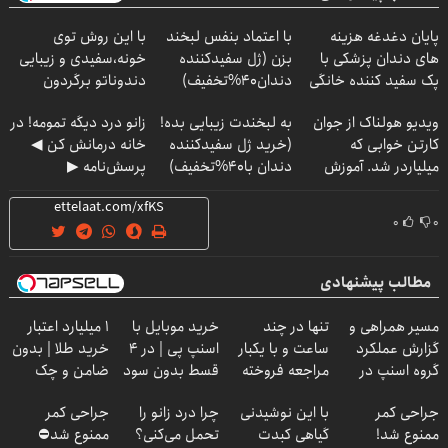
پایان دغدغه هزینه
با اعتماد بنفس لبخند
با این روش توی
های دندان پزشکی با
بزن (ژل سفیدکننده
خونه،سفیدی و زیبایی
پک سفید کننده خانگی
دندان40%تخفیف)
دندوناتو برگردون
(40%off)
ویدیو هولناک از جوان
به لبخندت زیبایی بده!
زانو درد دیگه تمومه! در
کارتن خوابی که
(خرید ژل سفیدکننده
خانه درمانش کن ◀
میلیاردر شد. آموزش
دندان با40%تخفیف)
پرسش‌نامه ▶
رایگان
۰
۰
مطالب پیشنهادی
مسیر همراهی و
تنها در چند
خرید موبایل با
۱ میلیارد اعتبار
گزارش عملکرد
ساعت و با یکبار
اسنپ پی | در ۴
خرید طلا | بدون
گروه اسنپ در
مراجعه فروخته
قسط بدون سود
ضامن و چک
۱۴۰۴
شد ✅
و کارمزد!
جراحی کمر
با این نوشیدنی
چرا درد زانو را
جراحی کمر
ممنوع شد!
گیاهی کبدت
تحمل می‌کنی؟
ممنوع شد⛔