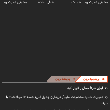
میتونی کمرت رو
همیشه
خیلی ساده
میتونی کمرت رو
در منزل درمان
پرقدرته55%تخفیف
درمنزل درمانش
در منزل درمان
کنی!
کن
کنی! 👈🏻
((پرسش‌نامه))
پرسش‌نامه
پربازدیدترین
پربحث‌ترین
ایران شرط عمان را قبول کرد
تغییرات شدید محصولات سایپا/ خریداران جدول امروز جمعه ۱۶ مرداد ۱۴۰۵ را
ببینند