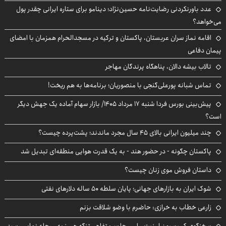
عدد باورنکردنی رضایت‌نامه حسین‌نژاد؛ دینامو برای ستاره ایرانی چقدر پول
می‌خواهد؟
اقامه نماز سران عربستان، پاکستان و ترکیه در مسجدالحرام همزمان با امضای
پیمان دفاعی
تالاب بیشه دالان، پناهگاه پرندگان مهاجر
تماس شبانه پورعلی‌گنجی با منصوریان؛ برنامه‌ها به هم ریخت!
پیش‌بینی بورس فردا شنبه ۱۷ مرداد ۱۴۰۵/ بازار سهام آماده یک جهش دیگر
است؟
چند میلیون ایرانی بالای ۴۵ سال مجرد ماندند؛ پشت‌پرده چیست؟
پاکستان چگونه - در حضور هند - به یک قدرت هوایی منطقه‌ای تبدیل شد
داستان فروش موی زنان چیست؟
شوک ایران به بازارهای جهانی؛ پایان سلطه ۵۰ ساله دلارهای نفتی
زارعی خطاب به خرازی: حاضرم با وضو شلاقت بزنم
سخنگوی کمیسیون امنیت ملی مجلس: تفاهم تنگه هرمز به مرحله نهایی رسید