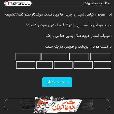
مطالب پیشنهادی
این معجون گیاهی نمیذاره چربی ها روی کبدت موندگار بشن55%تخفیف
خرید موبایل با اسنپ پی | در ۴ قسط بدون سود و کارمزد!
۱ میلیارد اعتبار خرید طلا | بدون ضامن و چک
بازگشت موهای پرپشت و طبیعی در یک جلسه
بازرسی جرثقیل
فرم ساز آنلاین
خرید مواد شیمیایی
امداد کرمان موتور
خرید یوسی
اقتصاد ایرانی
بهترین بروکر
ارز دیجیتال
بلیط اتوبوس
نسخه دسکتاپ