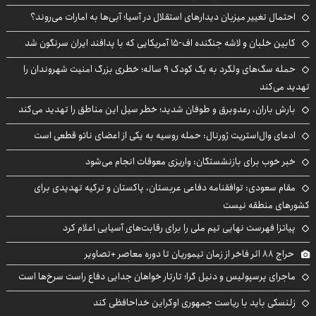
احتمال تغییر میزبان دیدارهای استقلال در آسیا؛ آبی‌ها به امارات می‌روند؟
کابین خلبان و لاشه جنگنده اف-۱۵ آمریکایی که با پدافند ایران سرنگون شد
حمله سگ‌های ولگرد به یک کودک ۹ ساله؛ خطری بزرگ امنیت شهروندان را
تهدید می‌کند
بارش باران، رعدوبرق و طوفان شدید؛ خطر سیل این مناطق را تهدید می‌کند
ادعای وال‌استریت ژورنال: حمله روسیه به یکی از اعضای ناتو قطعی است
خبر خوب برای بازنشستگان: واریزی معوقات انجام می‌شود
مقام سعودی: توافقنامه دفاعی عربستان، پاکستان و ترکیه تهدیدی برای
کشورهای منطقه نیست
پیاتزا فهرست نهایی تیم ملی را برای رقابت‌های آسیایی اعلام کرد
حراج ۸۸ اثر فاخر از زمان تیموریان تا دوره معاصر +تصاویر
ماجرای پرسپولیس و دنیل گرا؛ تارتار خواهان جدایی دفاع راست سرخ‌ها است
زلنسکی باید با ریاست جمهوری اوکراین خداحافظی کند