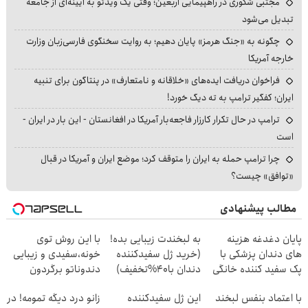
مجتبی شکوری در راهپیمایی اربعین؛ وقتی یک ویدئو به آیینه‌ای از جامعه
تبدیل می‌شود
چگونه به «جنگ هرمز» پایان دهیم؛ به روایت سخنگوی فارسی‌زبان وزارت
خارجه آمریکا
فراخوان دریافت ایده‌های «خلاقانه و نامتعارف» در پنتاگون برای تنبیه
ایران؛ کفگیر ترامپ به ته دیگ خورد!
ترامپ در حال تکرار کارزار فاجعه‌بار آمریکا در افغانستان - این بار در ایران -
است
چرا ترامپ حمله به ایران را متوقف کرد؛ موضع ایران و آمریکا در قبال
«توافق» چیست؟
مطالب پیشنهادی
پایان دغدغه هزینه
به لبخندت زیبایی بده!
با این روش توی
های دندان پزشکی با
(خرید ژل سفیدکننده
خونه،سفیدی و زیبایی
پک سفید کننده خانگی
دندان با40%تخفیف)
دندوناتو برگردون
(40%off)
با اعتماد بنفس لبخند
این ژل سفیدکننده
زانو درد دیگه تمومه! در