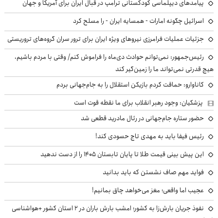
پیامدهای دیپلماسی کودکستانی ترامپ در قبال ایران برای آمریکا و جهان
اسرائیل چگونه امارات - همسایه ایران - را مسلح کرد
جزئیات عملیات فرامرزی نیروهای ویژه ایران برای ترور سران گروه‌های تروریستی
رئیس‌جمهور: نمی‌توانم حوادث دی‌ماه را فراموش کنم/ وقتی با مردم باشیم،
هیچ قدرتی نمی‌تواند ما را زمین‌گیر کند
کاناوارو: حماقت کردم بازیکن استقلال را به جام‌جهانی بردم
پزشکیان: وجود رهبر انقلاب برای ما نقطه قوت است
حضور ستاره جام‌جهانی در رئال مادرید قطعی شد
رئیس فیفا باید به مهدی تاج حسودی کند!
این پیش بینی قیمت طلا تا پایان تابستان ۱۴۰۵ را از دست ندهید
فواید مهم صاف نشستن که باید بدانید
عجیب اما واقعی؛ مغز می‌خواهد چاق بمانیم!
نفوذ جریان بارش‌زا به کشور؛ امشب بارش باران در ۲ استان کشور +هواشناسی