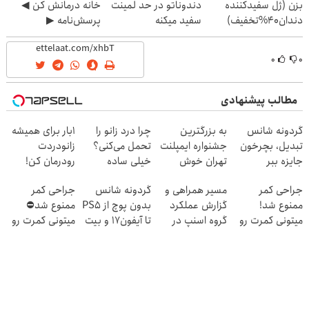
بزن (ژل سفیدکننده
دندوناتو در حد لمینت
خانه درمانش کن ◀
دندان40%تخفیف)
سفید میکنه
پرسش‌نامه ▶
(40%تخفیف)
۰
۰
مطالب پیشنهادی
گردونه شانس
به بزرگترین
چرا درد زانو را
1بار برای همیشه
تبدیل، بچرخون
جشنواره ایمپلنت
تحمل می‌کنی؟
زانودردت
جایزه ببر
تهران خوش
خیلی ساده
رودرمان کن!
اومدید! | فقط
درمنزل درمانش
(تکنولوژی آلمان)
جراحی کمر
مسیر همراهی و
گردونه شانس
جراحی کمر
۲۵ میلیون !
کن
◂پرسشنامه▸
ممنوع شد!
گزارش عملکرد
بدون پوچ از PS5
ممنوع شد⛔
میتونی کمرت رو
گروه اسنپ در
تا آیفون17 و بیت
میتونی کمرت رو
در منزل درمان
۱۴۰۴
کوین 🔥
در منزل درمان
کنی!
کنی! 👈🏻
((پرسش‌نامه))
پرسش‌نامه