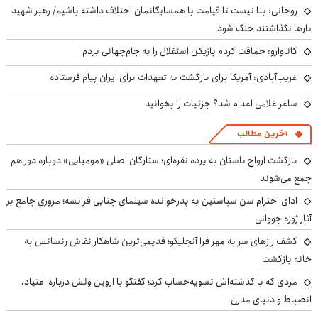
روحانی: بنا نیست تا قیامت با همسایگانمان اختلاف داشته باشیم/ رهبر شهید
بارها نگذاشتند جنگ شود
کاناوارو: حماقت کردم بازیکن استقلال را به جام‌جهانی بردم
غریب‌آبادی: آمریکا برای بازگشت به تعهدات برای ایران پیام فرستاده
ساغر غلامی اعدام شد؟ جزئیات را بخوانید
آخرین مطالب
بازگشت ارواح باستان به پرده نقره‌ای؛ ستارگان اصلی «مومیایی» دوباره دور هم
جمع می‌شوند
ادای احترام سن سباستین به پدرخوانده سینمای جنایی فرانسه؛ مروری جامع بر
آثار ژوزه جووانی
کشف رازهای سر به مهر فرا آنجلیکو؛ قدیمی‌ترین شاهکار نقاش رنسانس به
خانه بازگشت
مردی که با گذشته‌اش تسویه‌حساب کرد؛ گفتگو با اروین ولش درباره اعتیاد،
انضباط و دنیای مدرن