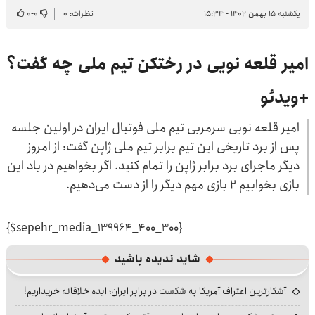
یکشنبه ۱۵ بهمن ۱۴۰۲ - ۱۵:۳۴
نظرات: ۰
۰
-
۰
امیر قلعه نویی در رختکن تیم ملی چه گفت؟
+ویدئو
امیر قلعه نویی سرمربی تیم ملی فوتبال ایران در اولین جلسه
پس از برد تاریخی این تیم برابر تیم ملی ژاپن گفت: از امروز
دیگر ماجرای برد برابر ژاپن را تمام کنید. اگر بخواهیم در باد این
بازی بخوابیم ۲ بازی مهم دیگر را از دست می‌دهیم.
{$sepehr_media_139964_400_300}
شاید ندیده باشید
آشکارترین اعتراف آمریکا به شکست در برابر ایران؛ ایده خلاقانه خریداریم!