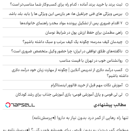
ثبت برند یا خرید برند آماده : کدام راه برای کسب‌وکار شما مناسب‌تر است؟
بررسی ویژگی های فنی جرثقیل ها: هر بازرسی این ویژگی ها را باید بلد باشد
۷ اقدام ضروری پس از تشکیل پرونده مواد مخدر؛ راهنمای خانواده‌ها
راهی مطمئن برای حفظ ارزش پول در شرایط نوسان
چیدمان کیف مدرسه؛ چگونه یک کیف مرتب و سبک داشته باشیم؟
ناگفته‌های طلاق توافقی در ایران؛ چرا حضور وکیل متخصص ضروری است؟
روانشناس خوب در تهران با قیمت مناسب
کسب درآمد دلاری از تدریس آنلاین | چگونه از مهارت زبان خود درآمد دلاری
داشته باشیم؟
آموزش نکات مهم قبل از خرید فالوور اینستاگرام
لی لی فومی و پازل آموزشی فومی؛ بازی آموزشی جذاب برای رشد کودکان
مطالب پیشنهادی
تنها راه رهایی از کمر درد بدون نیاز به دارو! (◂پرسش‌نامه)
میخوای کمر دردت رو بدون قرص برای همیشه خوب کنی؟ (◂پرسش‌نامه رو