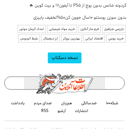
گردونه شانس بدون پوچ از PS5 تا آیفون17 و بیت کوین 🔥
بدون سوزن پوستتو 10سال جوون کن50%تخفیف پاییزی
بازرسی جرثقیل
فرم ساز آنلاین
خرید مواد شیمیایی
امداد کرمان موتور
خرید یوسی
اقتصاد ایرانی
بهترین بروکر
ارز دیجیتال
بلیط اتوبوس
نسخه دسکتاپ
شبکه۱۰۰
صدسالگی
هم‌زبان
صدای مردم
یادداشت
انتشارات
آرشیو
RSS