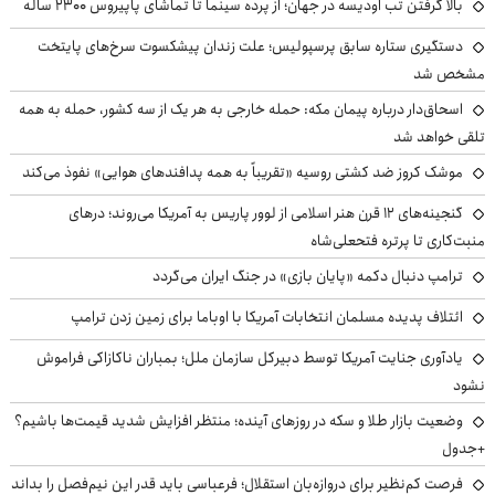
بالا گرفتن تب اودیسه در جهان؛ از پرده سینما تا تماشای پاپیروس ۲۳۰۰ ساله
دستگیری ستاره سابق پرسپولیس؛ علت زندان پیشکسوت سرخ‌های پایتخت
مشخص شد
اسحاق‌دار درباره پیمان مکه: حمله خارجی به هر یک از سه کشور، حمله به همه
تلقی خواهد شد
موشک کروز ضد کشتی روسیه «تقریباً به همه پدافندهای هوایی» نفوذ می‌کند
گنجینه‌های ۱۲ قرن هنر اسلامی از لوور پاریس به آمریکا می‌روند؛ درهای
منبت‌کاری تا پرتره فتحعلی‌شاه
ترامپ دنبال دکمه «پایان بازی» در جنگ ایران می‌گردد
ائتلاف پدیده مسلمان انتخابات آمریکا با اوباما برای زمین زدن ترامپ
یادآوری جنایت آمریکا توسط دبیرکل سازمان ملل؛ بمباران ناکازاکی فراموش
نشود
وضعیت بازار طلا و سکه در روزهای آینده؛ منتظر افزایش شدید قیمت‌ها باشیم؟
+جدول
فرصت کم‌نظیر برای دروازه‌بان استقلال؛ فرعباسی باید قدر این نیم‌فصل را بداند