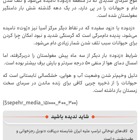
موج سرمای شدیدی که در منطقه «زدود» نامیده می‌شود و تلف شدن
دام و حیوانات را در پی دارد، در یک دهه گذشته شش بار دامنگیر
مغولستان شده است.
«زدود» یا «زود سفید» که در نقاط دیگر مرکز آسیا نیز «ژوت» نامیده
می‌شود، پدیده دام‌مرگی است که گرسنگی شدید و نبود امکان چِرا کردن
برای حیوانات سبب تلف شدن شمار زیادی دام می‌شود.
شرایط «زدود» بار دیگر از سه ماه پیش مغولستان را دربرگرفته، اما
امسال دمای هوا از منفی ۵۰ درجه سردتر و بارش برف بیشتر بوده است.
دلیل وخیم‌تر شدن وضعیت آب و هوایی، خشکسالی تابستانی است که
حیوانات را از ذخیره چربی کافی برای زنده ماندن در سرمای سخت
زمستان باز داشته است.
{$sepehr_media_151000_400_300}
شاید ندیده باشید
لاف‌های توخالی ترامپ علیه ایران شایسته دریافت «نوبل رجزخوانی و
عقب‌نشینی» است