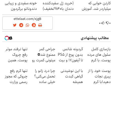
کارتن خوابی که
(خرید ژل سفیدکننده
خونه،سفیدی و زیبایی
میلیاردر شد. آموزش
دندان با40%تخفیف)
دندوناتو برگردون
رایگان
(40%off)
۰
۰
مطالب پیشنهادی
بازسازی کامل
گردونه شانس
جراحی کمر
تنها ترفند موثر
سلول های مرده
بدون پوچ از PS5
ممنوع شد⛔
رفع چروک
پوست، با کرم
تا آیفون17 و بیت
میتونی کمرت رو
پوست، همین
جوانساز
کوین 🔥
در منزل درمان
کرم آلمانیه
پوست خود را از
با این نوشیدنی
چرا درد زانو را
تنها کرم رفع
جلبک(50%
کنی! 👈🏻
(45% تخفیف)
پیری نجات
گیاهی کبدت
تحمل می‌کنی؟
چروکی که مجوز
تخفیف)
پرسش‌نامه
دهید!با کرم
همیشه
خیلی ساده
رسمی وزارت
ضدچروک جلبک
پرقدرته55%تخفیف
درمنزل درمانش
بهداشت دارد
کن