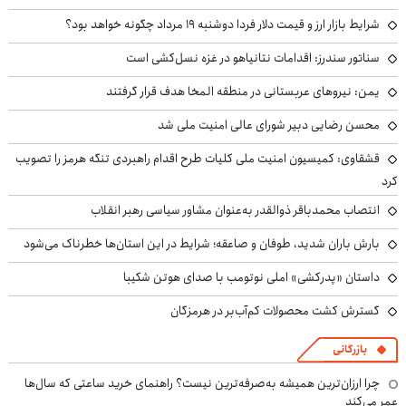
شرایط بازار ارز و قیمت دلار فردا دوشنبه ۱۹ مرداد چگونه خواهد بود؟
سناتور سندرز: اقدامات نتانیاهو در غزه نسل‌کشی است
یمن: نیروهای عربستانی در منطقه المخا هدف قرار گرفتند
محسن رضایی دبیر شورای عالی امنیت ملی شد
قشقاوی: کمیسیون امنیت ملی کلیات طرح اقدام راهبردی تنگه هرمز را تصویب
کرد
انتصاب محمدباقر ذوالقدر به‌عنوان مشاور سیاسی رهبر انقلاب
بارش باران شدید، طوفان و صاعقه؛ شرایط در این استان‌ها خطرناک می‌شود
داستان «پدرکشی» املی نوتومب با صدای هوتن شکیبا
گسترش کشت محصولات کم‌آب‌بر در هرمزگان
بازرگانی
چرا ارزان‌ترین همیشه به‌صرفه‌ترین نیست؟ راهنمای خرید ساعتی که سال‌ها
عمر می‌کند