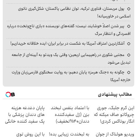
پول عربستان، فناوری ترکیه، توان نظامی پاکستان؛ شکل‌گیری ناتوی
اسلامی در خاورمیانه!
پیر شدن اصلاً خوشایند نیست؛ گفته‌های نویسنده «بازی تاج‌وتخت» درباره
افسردگی و انتظار مرگ
آشکارترین اعتراف آمریکا به شکست در برابر ایران؛ ایده خلاقانه خریداریم!
مجتبی شکوری در راهپیمایی اربعین؛ وقتی یک ویدئو به آیینه‌ای از جامعه
تبدیل می‌شود
چگونه به «جنگ هرمز» پایان دهیم؛ به روایت سخنگوی فارسی‌زبان وزارت
خارجه آمریکا
مطالب پیشنهادی
این کرم جلبک، جوری
با اعتماد بنفس لبخند
پایان دغدغه هزینه
چروکاتو صاف میکنه که
بزن (ژل سفیدکننده
های دندان پزشکی با
انگار بوتاکس کردی!
دندان40%تخفیف)
پک سفید کننده خانگی
(تخفیف ویژه)
ویدیو هولناک از جوان
به لبخندت زیبایی بده!
با این روش توی