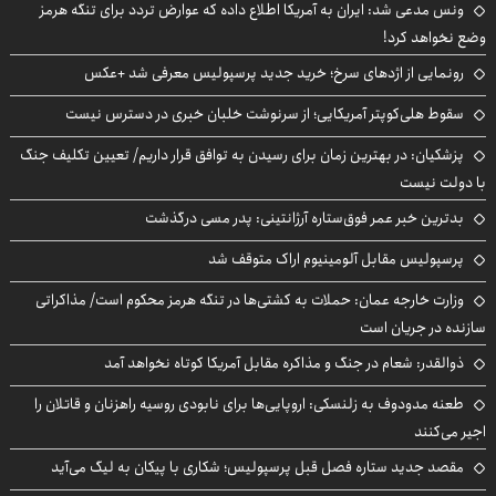
ونس مدعی شد: ایران به آمریکا اطلاع داده که عوارض تردد برای تنگه هرمز
وضع نخواهد کرد!
رونمایی از اژدهای سرخ؛ خرید جدید پرسپولیس معرفی شد +عکس
سقوط هلی‌کوپتر آمریکایی؛ از سرنوشت خلبان خبری در دسترس نیست
پزشکیان‌: در بهترین زمان برای رسیدن به توافق قرار داریم/ تعیین تکلیف جنگ
با دولت نیست
بدترین خبر عمر فوق‌ستاره آرژانتینی: پدر مسی درگذشت
پرسپولیس مقابل آلومینیوم اراک متوقف شد
وزارت خارجه عمان: حملات به کشتی‌ها در تنگه هرمز محکوم است/ مذاکراتی
سازنده در جریان است
ذوالقدر: شعام در جنگ و مذاکره مقابل آمریکا کوتاه نخواهد آمد
طعنه مدودوف به زلنسکی: اروپایی‌ها برای نابودی روسیه راهزنان و قاتلان را
اجیر می‌کنند
مقصد جدید ستاره فصل قبل پرسپولیس؛ شکاری با پیکان به لیگ می‌آید