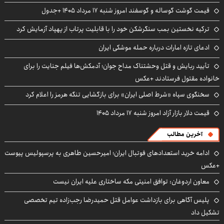
قیمت گوشت گوساله و گوسفند امروز شنبه ۱۷ مرداد ۱۴۰۵ +جدول
ترکیه نخستین بمب سنگرشکن خود را با قابلیت پرتاب از پهپاد آزمایش کرد
ادعای تازه امارات درباره حمله موشکی ایران
تأیید ربایش و قتل وحشتناک مداح جوان؛ آدمکش‌ها فیلم جنایت را برای
خانواده مقتول فرستادند +عکس
سخنگوی سپاه «شرط اصلی ایران» برای بازگشایی تنگه هرمز را اعلام کرد
قیمت دلار بازار آزاد امروز شنبه ۱۷ مرداد ۱۴۰۵
آخرین مطالب
ادامه خرید استعدادهای فوتبال ایران؛ امیرحسین طاهری به پرسپولیس پیوست
+عکس
معاون اردوغان: توافق امنیتی مکه ساختاری علیه ایران نیست
پلیس آگاهی برای بازداشت عوامل قتل حمیدرضا رجب‌زاده تیم تخصصی
تشکیل داد