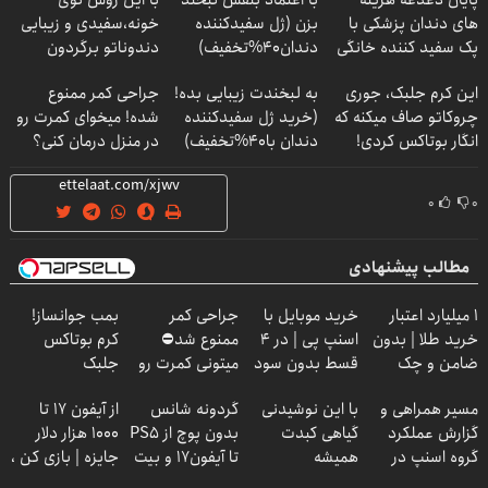
پایان دغدغه هزینه
با اعتماد بنفس لبخند
با این روش توی
های دندان پزشکی با
بزن (ژل سفیدکننده
خونه،سفیدی و زیبایی
پک سفید کننده خانگی
دندان40%تخفیف)
دندوناتو برگردون
(40%off)
این کرم جلبک، جوری
به لبخندت زیبایی بده!
جراحی کمر ممنوع
چروکاتو صاف میکنه که
(خرید ژل سفیدکننده
شده! میخوای کمرت رو
انگار بوتاکس کردی!
دندان با40%تخفیف)
در منزل درمان کنی؟
(تخفیف ویژه)
((پرسش‌نامه))
۰
۰
مطالب پیشنهادی
۱ میلیارد اعتبار
خرید موبایل با
جراحی کمر
بمب جوانساز!
خرید طلا | بدون
اسنپ پی | در ۴
ممنوع شد⛔
کرم بوتاکس
ضامن و چک
قسط بدون سود
میتونی کمرت رو
جلبک
و کارمزد!
در منزل درمان
اسپیرولینا50%تخفیف
مسیر همراهی و
با این نوشیدنی
گردونه شانس
از آیفون 17 تا
کنی! 👈🏻
گزارش عملکرد
گیاهی کبدت
بدون پوچ از PS5
1000 هزار دلار
پرسش‌نامه
گروه اسنپ در
همیشه
تا آیفون17 و بیت
جایزه | بازی کن ،
۱۴۰۴
پرقدرته55%تخفیف
کوین 🔥
گردونه بچرخون