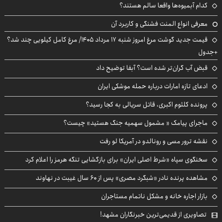
کدام آبمیوه‌ها واقعا سالم هستند؟
معرفی انواع المنت فشنگی و کاربرد آن
قیمت جدید گوشت مرغ امروز شنبه ۱۷ مرداد ۱۴۰۵/ مرغ کامل کیلویی چند شد؟
+جدول
قبض آب گران‌تر شده است؟ آبفا توضیح داد
ادعای تازه امارات درباره حمله موشکی ایران
پرونده کلثوم اکبری، قاتل سریالی به کجا رسید؟
ماجرای پیامک « مشمول سهمیه جنگ هستید» چیست؟
نقشه ترور مسی و رونالدو در آمریکا لو رفت
سخنگوی سپاه «شرط اصلی ایران» برای بازگشایی تنگه هرمز را اعلام کرد
مشاهده پرنده نادر «شبگرد مصری» پس از ۶۰ سال غیبت در نهاوند
بازار اجاره خانه و مشکل ناتمام مستاجران
تصاویری از قدیمی‌ترین خبرنگاران مشهد!