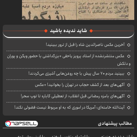
شاید ندیده باشید
آخرین عکس ناصرالدین شاه را قبل از ترور ببینید!
عکس منتشرنشده از استاد پرویز یاحقی +بزرگداشتی با حضور ویگن و پوران
و دلکش
ببینید مردم ۷۰ سال پیش با چه روغن‌هایی آشپزی می‌کردند!
آگهی‌های بعد از کشف حجاب در تهران را بخوانید! +عکس
آگهی‌های بامزه رمضانی قبل انقلاب: از تعطیلی کاباره تا توپ سحر!
آیت‌الله خامنه‌ای: آمریکا در اموری که به او مربوط نیست فضولی نکند!
مطالب پیشنهادی