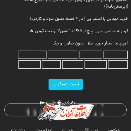
میخوای کمرت رو در منزل درمان کنی؟ جراحی کمر ممنوع شده!
((پرسش‌نامه))
خرید موبایل با اسنپ پی | در ۴ قسط بدون سود و کارمزد!
گردونه شانس بدون پوچ از PS5 تا آیفون17 و بیت کوین 🔥
۱ میلیارد اعتبار خرید طلا | بدون ضامن و چک
بازرسی جرثقیل
فرم ساز آنلاین
خرید مواد شیمیایی
امداد کرمان موتور
خرید یوسی
اقتصاد ایرانی
بهترین بروکر
ارز دیجیتال
بلیط اتوبوس
نسخه دسکتاپ
شبکه۱۰۰
صدسالگی
هم‌زبان
صدای مردم
یادداشت