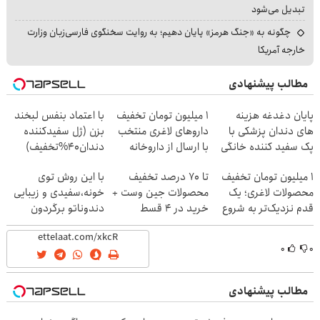
تبدیل می‌شود
چگونه به «جنگ هرمز» پایان دهیم؛ به روایت سخنگوی فارسی‌زبان وزارت
خارجه آمریکا
مطالب پیشنهادی
پایان دغدغه هزینه
۱ میلیون تومان تخفیف
با اعتماد بنفس لبخند
های دندان پزشکی با
داروهای لاغری منتخب
بزن (ژل سفیدکننده
پک سفید کننده خانگی
با ارسال از داروخانه
دندان40%تخفیف)
نزدیکت
۱ میلیون تومان تخفیف
تا 70 درصد تخفیف
با این روش توی
محصولات لاغری؛ یک
محصولات جین وست +
خونه،سفیدی و زیبایی
قدم نزدیک‌تر به شروع
خرید در 4 قسط
دندوناتو برگردون
کاهش وزن
(40%off)
۰
۰
مطالب پیشنهادی