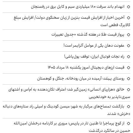
انهدام باند سرقت ۱۸۰ میلیاردی سیم و کابل برق در رفسنجان
آخرین اخبار از افزایش قیمت بنزین از زبان سخنگوی دولت/ افزایش مبلغ
کالابرگ قطعی است
پرواز قیمت طلا در هفته گذشته +جدول تغییرات
عفونت دهان یکی از عوامل آلزایمر است!
راه نجات فوتبال ایران: توقف پول‌پاشی!
قیمت ارزهای دیجیتال امروز یکشنبه ۱۸ مرداد ۱۴۰۵
روستای پـِیمُد؛ آرمیده در میان رودخانه، جنگل و کوهستان
خالق «هزارپای انسانی» زمین‌گیر شد؛ اعتراف تکان‌دهنده به ام‌اس و اشتهای
سیری‌ناپذیر به خودتخریبی
بازگشت تمساح‌های مرگبار به شهر؛ میسن گودینگ و امیلی راد ستاره‌های دنباله
«خزش» شدند
از کوچ‌ پرماجرا تا طنین تار در پاریس؛ مروری بر کارنامه درخشان امین‌الله
حسین در سالگرد درگذشت