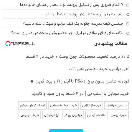
۷ اقدام ضروری پس از تشکیل پرونده مواد مخدر؛ راهنمای خانواده‌ها
راهی مطمئن برای حفظ ارزش پول در شرایط نوسان
چیدمان کیف مدرسه؛ چگونه یک کیف مرتب و سبک داشته باشیم؟
ناگفته‌های طلاق توافقی در ایران؛ چرا حضور وکیل متخصص ضروری است؟
مطالب پیشنهادی
تا 70 درصد تخفیف محصولات جین وست + خرید در 4 قسط
آهن پرایس، خرید مطمئن آهن آلات
گردونه شانس بدون پوچ از PS5 تا آیفون17 و بیت کوین 🔥
خرید موبایل با اسنپ پی | در ۴ قسط بدون سود و کارمزد!
بازرسی جرثقیل
فرم ساز آنلاین
خرید مواد شیمیایی
امداد کرمان موتور
خرید یوسی
اقتصاد ایرانی
بهترین بروکر
ارز دیجیتال
بلیط اتوبوس