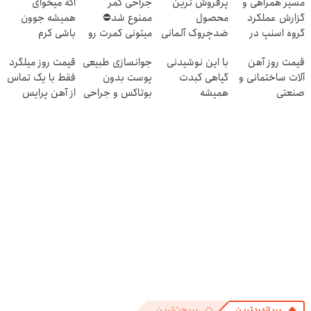
مسیر همراهی و
پرفروش ترین
جراحی کمر
اگه میخوای
گزارش عملکرد
محصول
ممنوع شد⛔
همیشه جوون
گروه اسنپ در
ضدچروک آلمانی
میتونی کمرت رو
باشی کرم
۱۴۰۴
در منزل درمان
جوانساز جلبک
قیمت روز آهن
با این نوشیدنی
جوانسازی طبیعی
قیمت روز میلگرد
کنی! 👈🏻
مخصوص توعه
آلات ساختمانی و
گیاهی کبدت
پوست بدون
فقط با یک تماس
پرسش‌نامه
صنعتی
همیشه
بوتاکس و جراحی
از آهن پرایس
پرقدرته55%تخفیف
😳! خرید با
تخفیف ویژه
پربازدیدترین
پربحث‌ترین