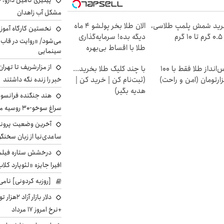
پیگیری تامین دارو، 
مشکل آب زاهدان
ید شمش پلمپ طلاسی،
الان طلا بخر پولشو 4 ماه
نخستین کارگاه آموزش
۱ گرم
دیگه بده! سرمایه‌گذاری
می‌شود/ «روایت در قاب
طلا با اقساط بی‌بهره
سینمایی
از مزارشریف تا تهران
پس‌انداز طلا فقط با ۱۰۰
با چند کلیک طلا بخرید...
ارتومان (امن و راحت)
(ثبت‌نام کن | خرید کن |
خبر را زنده نگه داشتند
هدیه بگیر)
هند جنگنده فرانسوی ر
سراغ سوخو-30 روسیه می‌رود
آخرین وضعیت پروند
ساعدی‌نیا از زبان سخنگ
درخشش ستاره فیلم ف
افیرا جایزه «لئوپارد کلاب
[روزبه کردونی] نامی
دلار بازا
+نرخ امروز ۱۷ مرداد