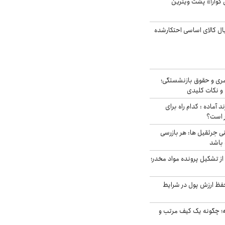
گوارا» پشت ویترین
یارد ریال کالای اساسی احتکارشده
ری و حقوق بازنشستگی؛
و نکات کلیدی
د آماده : کدام راه برای
ر است؟
ی جرثقیل ها: هر بازرسی
 باشد
از تشکیل پرونده مواد مخدر؛
فظ ارزش پول در شرایط
 چگونه یک کیف مرتب و