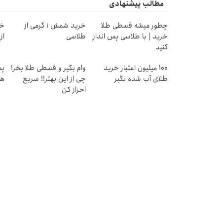
مطالب پیشنهادی
چطور میشه قسطی طلا
خرید شمش 1 گرمی از
خر
خرید | با طلاسی پس انداز
طلاسی
از ۰.۵ گرم تا ۰
کنید
100 میلیون اعتبار خرید
وام بگیر و قسطی طلا بخر!
طلای آب شده بگیر
چی از این بهتر!! سریع
هز
احراز کن