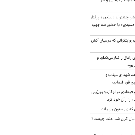
حمایت از بیماران و حل
ی جشنواره «ریلیمو» برگزار
 عمودی» با حضور سه چهره
؛ روایتگرانی که در میان آتش
افال را کنار می‌گذارد و
ه شهدای میناب و
وی قوه قضاییه
رهادی در لوکارنو؛ ویرژینی
» را از آن خود کرد
 که زیر ستون می‌ماند
ر آزاد ۲هزار تومان گران شد؛ علت چیست؟