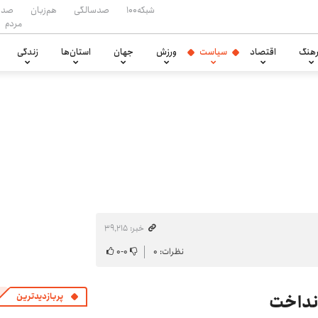
شبکه۱۰۰
صدسالگی
هم‌زبان
صدا
مردم
هنگ
اقتصاد
سیاست
ورزش
جهان
استان‌ها
زندگی
خبر: ۳۹٬۲۱۵
نظرات: ۰
۰
-
۰
انداخت
پربازدیدترین