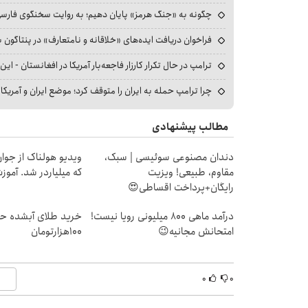
چگونه به «جنگ هرمز» پایان دهیم؛ به روایت سخنگوی فارسی‌ز
فراخوان دریافت ایده‌های «خلاقانه و نامتعارف» در پنتاگون بر
ترامپ در حال تکرار کارزار فاجعه‌بار آمریکا در افغانستان - این 
چرا ترامپ حمله به ایران را متوقف کرد؛ موضع ایران و آمریک
مطالب پیشنهادی
دندان مصنوعی سوئیسی | سبک،
ویدیو هولناک از جوا
مقاوم، طبیعی! ویزیت
که میلیاردر شد. آموز
رایگان+پرداخت اقساطی😍
درآمد ماهی 800 میلیونی رویا نیست!
خرید طلای آبشده حت
امتحانش مجانیه😉
۱۰۰هزارتومان
۰
۰