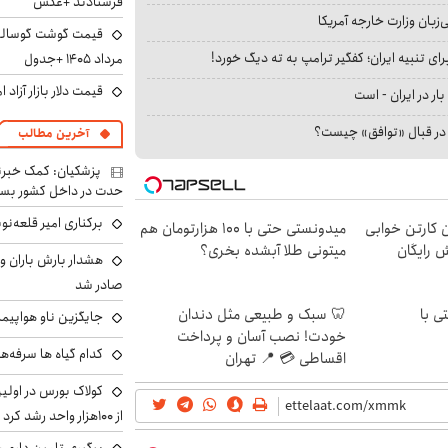
فرستادند +عکس
بان وزارت خارجه آمریکا
ای تنبیه ایران؛ کفگیر ترامپ به ته دیگ خورد!
مرداد ۱۴۰۵ +جدول
قیمت دلار بازار آزاد امروز شنب
بار در ایران - است
ا در قبال «توافق» چیست؟
آخرین مطالب
پزشکیان: کمک خبرنگ
حدت در داخل کشور بسی
برکناری امیر قلعه‌ن
ن کارتن خوابی
میدونستی حتی با ۱۰۰ هزارتومان هم
ش رایگان
میتونی طلا آبشده بخری؟
هشدار بارش باران و
صادر شد
ی با
🦷 سبک و طبیعی مثل دندان
جایگزین ناو هواپیما
خودت! نصب آسان و پرداخت
کدام گیاه ها سرفه‌ه
اقساطی 💳 📍 تهران
کولاک بورس در اول
از ۱۰۰هزار واحد رشد کرد