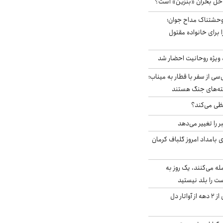
 حل بحران «بنزین» است؟
وحشتناک مداح جوان؛
 برای خانواده مقتول
ه ویژه روحانیت احضار شد
سی از سفر با قطار به میناب؛
شته‌های جنگ هستند
ی می‌کند؟
را تغییر می‌دهد
 ۴.۶ ریشتری بامداد امروز گلباف کرمان
له می‌کنند، یک روز به
ت را بلد نیستید
آیا جیمز کامرون پس از ۲ دهه از آواتار دل