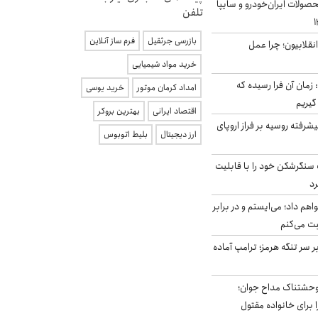
ولات ایران‌خودرو و سایپا
تلفن
بازرسی جرثقیل
فرم ساز آنلاین
انقلابیون؛ چرا عمل
خرید مواد شیمیایی
 زمان آن فرا رسیده که
امداد کرمان موتور
خرید یوسی
گیریم
اقتصاد ایرانی
بهترین بروکر
گنده پیشرفته روسیه بر فراز اروپای
ارز دیجیتال
بلیط اتوبوس
نگرشکن خود را با قابلیت
رد
هم داد؛ می‌ایستم و در برابر
بت می‌کنم
ر سر تنگه هرمز؛ ترامپ آماده
وحشتناک مداح جوان؛
 برای خانواده مقتول