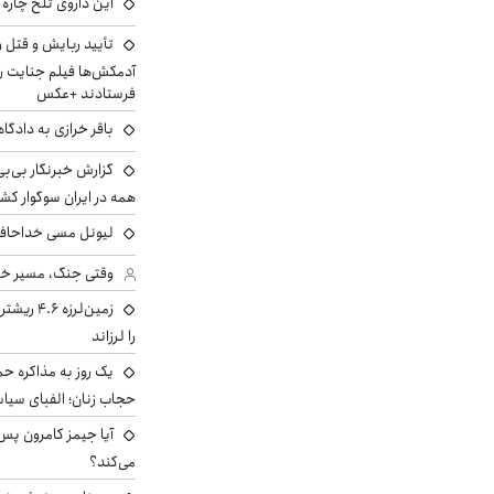
این داروی تلخ چاره
تأیید ربایش و قتل 
آدمکش‌ها فیلم جنایت را
فرستادند +عکس
باقر خرازی به دادگا
گزارش خبرنگار بی‌بی‌
همه در ایران سوگوار ک
لیونل مسی خداحافظ
وقتی جنگ، مسیر خبر 
زمین‌لرزه
را لرزاند
یک روز به مذاکره حم
حجاب زنان؛ الفبای سیاس
می‌کند؟