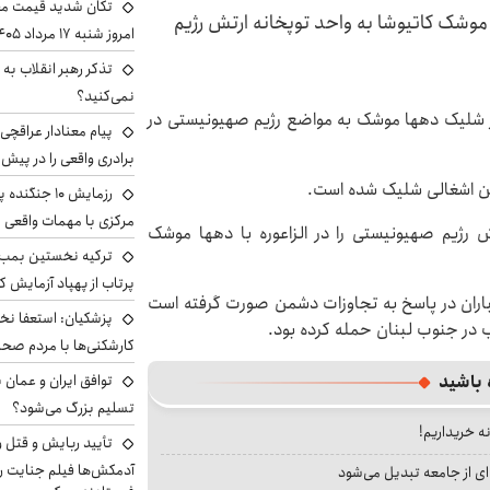
تکان شدید قیمت محص
 موشک کاتیوشا به واحد توپخانه ارتش رژیم
امروز شنبه ۱۷ مرداد ۱۴۰۵
تذکر رهبر انقلاب به 
نمی‌کنید؟
ر شلیک دهها موشک به مواضع رژیم صهیونیستی در
پیام معنادار عراقچی:
برادری واقعی را در پیش 
رزمایش ۱۰ جن
مرکزی با مهمات واقعی
ش رژیم صهیونیستی را در الزاعوره با دهها موشک
ترکیه نخستین بمب س
پرتاب از پهپاد آزمایش ک
کباران در پاسخ به تجاوزات دشمن صورت گرفته است
پزشکیان: استعفا نخوا
 در جنوب لبنان حمله کرده بود.
کارشکنی‌ها با مردم صح
 باشید
توافق ایران و عمان ب
تسلیم بزرگ می‌شود؟
نه خریداریم!
تأیید ربایش و قتل 
آدمکش‌ها فیلم جنایت را
ای از جامعه تبدیل می‌شود