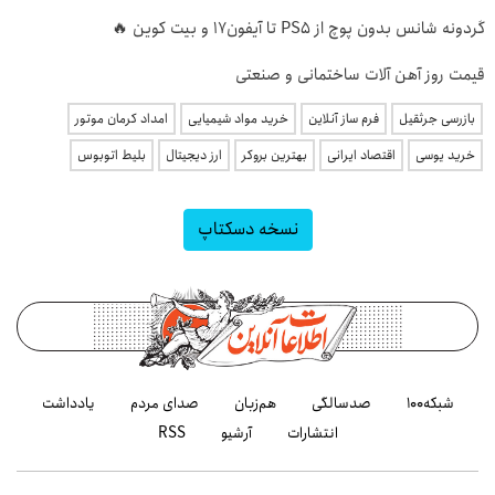
گردونه شانس بدون پوچ از PS5 تا آیفون17 و بیت کوین 🔥
قیمت روز آهن آلات ساختمانی و صنعتی
بازرسی جرثقیل
فرم ساز آنلاین
خرید مواد شیمیایی
امداد کرمان موتور
خرید یوسی
اقتصاد ایرانی
بهترین بروکر
ارز دیجیتال
بلیط اتوبوس
نسخه دسکتاپ
شبکه۱۰۰
صدسالگی
هم‌زبان
صدای مردم
یادداشت
انتشارات
آرشیو
RSS