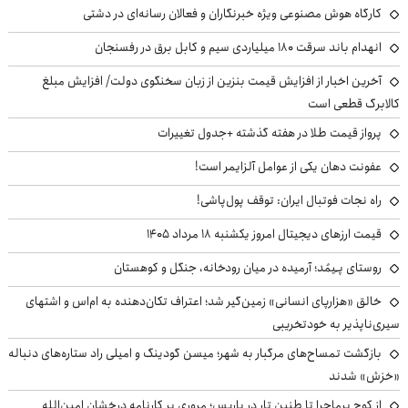
کارگاه هوش مصنوعی ویژه خبرنگاران و فعالان رسانه‌ای در دشتی
انهدام باند سرقت ۱۸۰ میلیاردی سیم و کابل برق در رفسنجان
آخرین اخبار از افزایش قیمت بنزین از زبان سخنگوی دولت/ افزایش مبلغ
کالابرگ قطعی است
پرواز قیمت طلا در هفته گذشته +جدول تغییرات
عفونت دهان یکی از عوامل آلزایمر است!
راه نجات فوتبال ایران: توقف پول‌پاشی!
قیمت ارزهای دیجیتال امروز یکشنبه ۱۸ مرداد ۱۴۰۵
روستای پـِیمُد؛ آرمیده در میان رودخانه، جنگل و کوهستان
خالق «هزارپای انسانی» زمین‌گیر شد؛ اعتراف تکان‌دهنده به ام‌اس و اشتهای
سیری‌ناپذیر به خودتخریبی
بازگشت تمساح‌های مرگبار به شهر؛ میسن گودینگ و امیلی راد ستاره‌های دنباله
«خزش» شدند
از کوچ‌ پرماجرا تا طنین تار در پاریس؛ مروری بر کارنامه درخشان امین‌الله