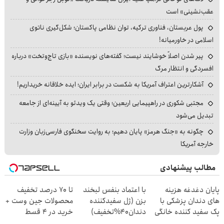
عقب‌نشینی» است
پول عربستان، فناوری ترکیه، توان نظامی پاکستان؛ شکل‌گیری ناتوی
اسلامی در خاورمیانه!
پیر شدن اصلاً خوشایند نیست؛ گفته‌های نویسنده «بازی تاج‌وتخت» درباره
افسردگی و انتظار مرگ
آشکارترین اعتراف آمریکا به شکست در برابر ایران؛ ایده خلاقانه خریداریم!
مجتبی شکوری در راهپیمایی اربعین؛ وقتی یک ویدئو به آیینه‌ای از جامعه
تبدیل می‌شود
چگونه به «جنگ هرمز» پایان دهیم؛ به روایت سخنگوی فارسی‌زبان وزارت
خارجه آمریکا
مطالب پیشنهادی
پایان دغدغه هزینه
با اعتماد بنفس لبخند
تا 70 درصد تخفیف
های دندان پزشکی با
بزن (ژل سفیدکننده
محصولات جین وست +
پک سفید کننده خانگی
دندان40%تخفیف)
خرید در 4 قسط