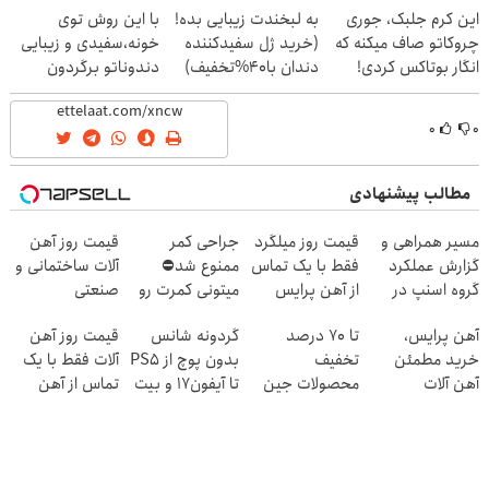
این کرم جلبک، جوری
به لبخندت زیبایی بده!
با این روش توی
چروکاتو صاف میکنه که
(خرید ژل سفیدکننده
خونه،سفیدی و زیبایی
انگار بوتاکس کردی!
دندان با40%تخفیف)
دندوناتو برگردون
(تخفیف ویژه)
(40%off)
۰
۰
مطالب پیشنهادی
مسیر همراهی و
قیمت روز میلگرد
جراحی کمر
قیمت روز آهن
گزارش عملکرد
فقط با یک تماس
ممنوع شد⛔
آلات ساختمانی و
گروه اسنپ در
از آهن پرایس
میتونی کمرت رو
صنعتی
۱۴۰۴
در منزل درمان
آهن پرایس،
تا 70 درصد
گردونه شانس
قیمت روز آهن
کنی! 👈🏻
خرید مطمئن
تخفیف
بدون پوچ از PS5
آلات فقط با یک
پرسش‌نامه
آهن آلات
محصولات جین
تا آیفون17 و بیت
تماس از آهن
وست + خرید در
کوین 🔥
پرایس
4 قسط