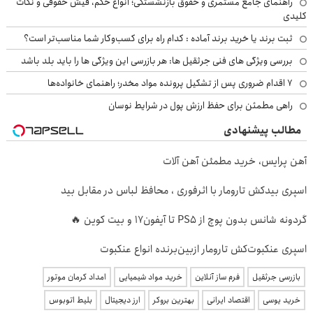
راهنمای جامع مستمری و حقوق بازنشستگی؛ انواع حکم، فیش حقوقی و نکات
کلیدی
ثبت برند یا خرید برند آماده : کدام راه برای کسب‌وکار شما مناسب‌تر است؟
بررسی ویژگی های فنی جرثقیل ها: هر بازرسی این ویژگی ها را باید بلد باشد
۷ اقدام ضروری پس از تشکیل پرونده مواد مخدر؛ راهنمای خانواده‌ها
راهی مطمئن برای حفظ ارزش پول در شرایط نوسان
مطالب پیشنهادی
آهن پرایس، خرید مطمئن آهن آلات
اسپری بیدکش تارومار با اثرفوری ، محافظ لباس در مقابل بید
گردونه شانس بدون پوچ از PS5 تا آیفون17 و بیت کوین 🔥
اسپری عنکبوت‌‌کش تارومار ازبین‌برنده انواع عنکبوت
بازرسی جرثقیل
فرم ساز آنلاین
خرید مواد شیمیایی
امداد کرمان موتور
خرید یوسی
اقتصاد ایرانی
بهترین بروکر
ارز دیجیتال
بلیط اتوبوس