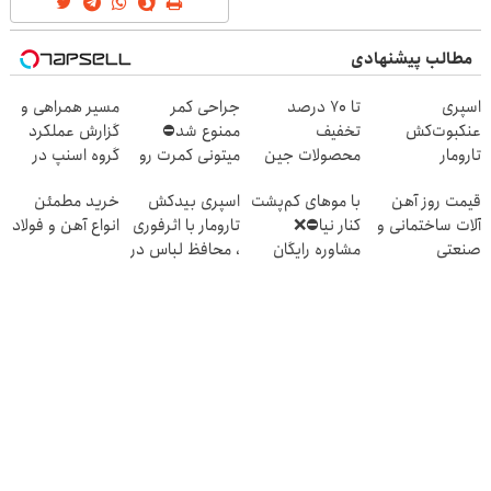
مطالب پیشنهادی
اسپری
تا 70 درصد
جراحی کمر
مسیر همراهی و
عنکبوت‌‌کش
تخفیف
ممنوع شد⛔
گزارش عملکرد
تارومار
محصولات جین
میتونی کمرت رو
گروه اسنپ در
ازبین‌برنده انواع
وست + خرید در
در منزل درمان
۱۴۰۴
قیمت روز آهن
با موهای کم‌پشت
اسپری بیدکش
خرید مطمئن
عنکبوت
4 قسط
کنی! 👈🏻
آلات ساختمانی و
کنار نیا⛔️❌
تارومار با اثرفوری
انواع آهن و فولاد
پرسش‌نامه
صنعتی
مشاوره رایگان
، محافظ لباس در
کاشت مو بگیر
مقابل بید