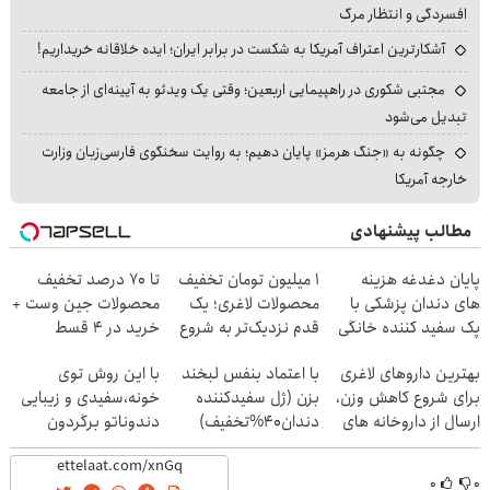
افسردگی و انتظار مرگ
آشکارترین اعتراف آمریکا به شکست در برابر ایران؛ ایده خلاقانه خریداریم!
مجتبی شکوری در راهپیمایی اربعین؛ وقتی یک ویدئو به آیینه‌ای از جامعه
تبدیل می‌شود
چگونه به «جنگ هرمز» پایان دهیم؛ به روایت سخنگوی فارسی‌زبان وزارت
خارجه آمریکا
مطالب پیشنهادی
پایان دغدغه هزینه
۱ میلیون تومان تخفیف
تا 70 درصد تخفیف
های دندان پزشکی با
محصولات لاغری؛ یک
محصولات جین وست +
پک سفید کننده خانگی
قدم نزدیک‌تر به شروع
خرید در 4 قسط
کاهش وزن
بهترین داروهای لاغری
با اعتماد بنفس لبخند
با این روش توی
برای شروع کاهش وزن،
بزن (ژل سفیدکننده
خونه،سفیدی و زیبایی
ارسال از داروخانه های
دندان40%تخفیف)
دندوناتو برگردون
نزدیکت!
(40%off)
۰
۰