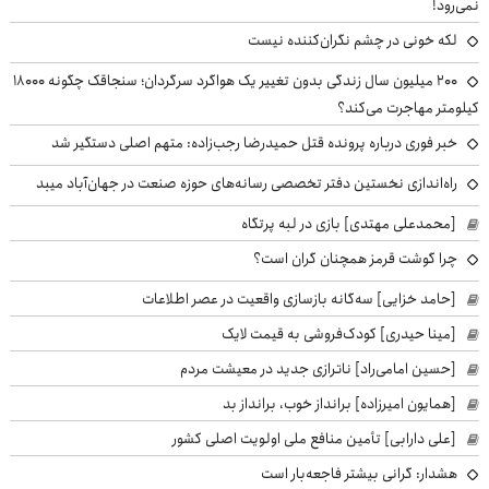
نمی‌رود!
لکه خونی در چشم نگران‌کننده نیست
۲۰۰ میلیون سال زندگی بدون تغییر یک هواگرد سرگردان؛ سنجاقک‌ چگونه ۱۸۰۰۰
کیلومتر مهاجرت می‌کند؟
خبر فوری درباره پرونده قتل حمیدرضا رجب‌زاده: متهم اصلی دستگیر شد
راه‌اندازی نخستین دفتر تخصصی رسانه‌های حوزه صنعت در جهان‌آباد میبد
[محمدعلی مهتدی] بازی در لبه پرتگاه
چرا گوشت قرمز همچنان گران است؟
[حامد خزایی] سه‌گانه بازسازی واقعیت در عصر اطلاعات
[مینا حیدری] کودک‌فروشی به قیمت لایک
[حسین امامی‌راد] ناترازی جدید در معیشت مردم
[همایون امیرزاده] برانداز خوب، برانداز بد
[علی دارابی] تأمین منافع ملی اولویت اصلی کشور
هشدار: گرانی بیشتر فاجعه‌بار است