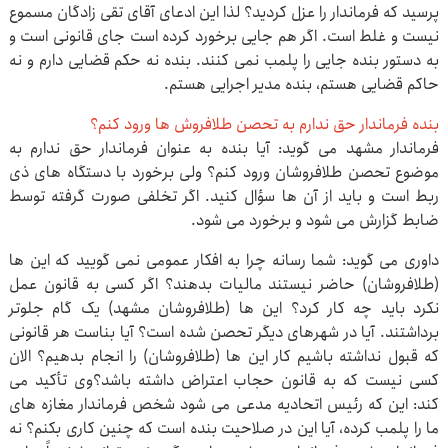
پرسید که فرماندار را عزل کردید؟ لذا این ادعای آقای تقی زادگان مسموع
نیست و غلط است. اگر هم جایی برخورد کرده است جای قانونی است و
به دستور بنده جایی را پلمب نمی کنند. بنده نه حکم قضایی دارم و نه
حاکم قضایی هستم، بنده مدیر اجرایی هستم.
بنده فرماندار حق ندارم به تحصن طلافروش ها ورود کنم؟
فرماندار مشهد می گوید: آیا بنده به عنوان فرماندار حق ندارم به
موضوع تحصن طلافروشان ورود کنم؟ ولی برخورد با دستگاه های ذی
ربط است و باید از آن ها سؤال کنید. اگر تخلفی صورت گرفته توسط
ضابط گزارش می شود و برخورد می شود.
داوری می گوید: شما رسانه چرا به افکار عمومی نمی گویید که این ها
(طلافروشان) حاضر نیستند مالیات بدهند؟ اگر کسی به قانون عمل
نکرد باید چه کار کرد؟ این ها (طلافروشان مشهد) یک گام جلوتر
برداشتند. آیا در شهرهای دیگر تحصن شده است؟ آیا بناست هر قانونی
که قبول نداشته باشیم کار این ها (طلافروشان) را انجام بدهیم؟ الان
کسی نیست که به قانون حجاب اعتراض داشته باشد؟وی تأکید می
کند: این که رئیس اتحادیه مدعی می شود شخص فرماندار مغازه های
ما را پلمب کرده، آیا این در صلاحیت بنده است که چنین کاری بکنم؟ نه