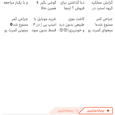
گزارش عملکرد
دنا گذاشتی برای
گوشی بگیر 📱
و با یکبار مراجعه
گروه اسنپ در
فروش ؟ اینجا
همین حالا
۱۴۰۴
سریع و راحت
درخواست اعتبار
جراحی کمر
کاشت موی
خرید موبایل با
جراحی کمر
بفروش
بده 🎯
ممنوع شده!
طبیعی بدون درد
اسنپ پی | در ۴
ممنوع شد⛔
میخوای کمرت رو
و خونریزی!😍😍
قسط بدون سود
میتونی کمرت رو
در منزل درمان
و کارمزد!
در منزل درمان
کنی؟
کنی! 👈🏻
((پرسش‌نامه))
پرسش‌نامه
پربازدیدترین
پربحث‌ترین