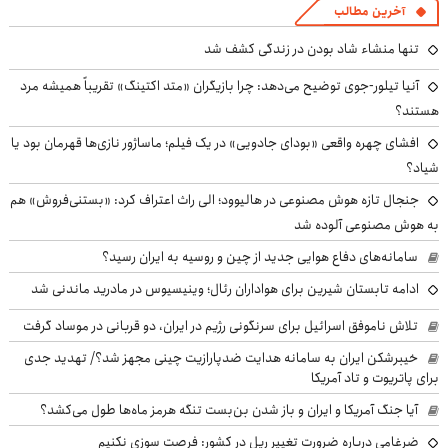
آخرین مطالب
تنها منشاء شاد بودن در زندگی کشف شد
آنیا تیلور-جوی توضیح می‌دهد: چرا بازیگران «متد اکتینگ» تقریباً همیشه مرد
هستند؟
افشای چهره واقعی «بودای جادویی» در یک فیلم؛ ماساژور نازی‌ها قهرمان بود یا
شیاد؟
جنجال تازه هوش مصنوعی در هالیوود؛ الی راث اعتراف کرد: «بستنی‌فروش» هم
به هوش مصنوعی آلوده شد
سامانه‌های دفاع هوایی جدید از چین و روسیه به ایران رسید؟
ادامه تابستان شیرین برای هواداران رئال؛ وینیسیوس در مادرید ماندنی شد
تلاش ناموفق اسرائیل برای سرنگونی رژیم در ایران، دو قربانی در موساد گرفت
خیبرشکن ایران به سامانه هدایت ضدپارازیت چینی مجهز شد؟/ تهدید جدی
برای پاتریوت و تاد آمریکا
آیا جنگ آمریکا و ایران و باز شدن بن‌بست تنگه هرمز ماه‌ها طول می‌کشد؟
ضرغامی درباره ضرورت تغییر ریل در کشور: فرصت سوزی نکنیم