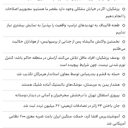
پزشکیان: اگر در خیابان مشکلی وجود دارد مقصر ما هستیم؛ مجبوریم اصلاحات
را انجام دهیم
طعنه قالیباف به تهدیدهای ترامپ: واقعیت را بپذیر/ به نمایش بیشتری نیاز
نداریم
نخستین واکنش عالیشاه پس از جدایی از پرسپولیس: از هواداران حلالیت
می‌طلبم
یوسف پزشکیان: افراد عاقل تلاش می‌کنند آرامش در منطقه حاکم باشد؛ کنترل
تورم شدنی نیست، چون شرایط پیچیده است
حمله به قشم و بندرعباس توسط معاون استاندار هرمزگان تکذیب شد
هشدار یمن به عربستان: موشک‌های بالستیک آماده شلیک هستند
پیروزی استقلال تهران با درخشش سحرخیزان و آسانی در دیدار دوستانه
جان باختن ۲۴ زائر در تصادفات اربعینی؛ ۶۷ میلیون تردد ثبت شد
آسوشیتدپرس افشا کرد: حملات سنگین ایران باعث ضربه مغزی ۷۰۰ نظامی
آمریکایی شد