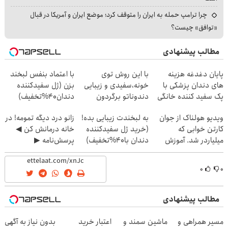
چرا ترامپ حمله به ایران را متوقف کرد؛ موضع ایران و آمریکا در قبال
«توافق» چیست؟
مطالب پیشنهادی
پایان دغدغه هزینه
با این روش توی
با اعتماد بنفس لبخند
های دندان پزشکی با
خونه،سفیدی و زیبایی
بزن (ژل سفیدکننده
پک سفید کننده خانگی
دندوناتو برگردون
دندان40%تخفیف)
(40%off)
ویدیو هولناک از جوان
به لبخندت زیبایی بده!
زانو درد دیگه تمومه! در
کارتن خوابی که
(خرید ژل سفیدکننده
خانه درمانش کن ◀
میلیاردر شد. آموزش
دندان با40%تخفیف)
پرسش‌نامه ▶
رایگان
۰
۰
مطالب پیشنهادی
مسیر همراهی و
ماشین سمند و
اعتبار خرید
بدون نیاز به آگهی