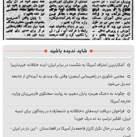
شاید ندیده باشید
آشکارترین اعتراف آمریکا به شکست در برابر ایران؛ ایده خلاقانه خریداریم!
مجتبی شکوری در راهپیمایی اربعین؛ وقتی یک ویدئو به آیینه‌ای از جامعه
تبدیل می‌شود
چگونه به «جنگ هرمز» پایان دهیم؛ به روایت سخنگوی فارسی‌زبان وزارت
خارجه آمریکا
فراخوان دریافت ایده‌های «خلاقانه و نامتعارف» در پنتاگون برای تنبیه
ایران؛ کفگیر ترامپ به ته دیگ خورد!
ترامپ در حال تکرار کارزار فاجعه‌بار آمریکا در افغانستان - این بار در ایران -
است