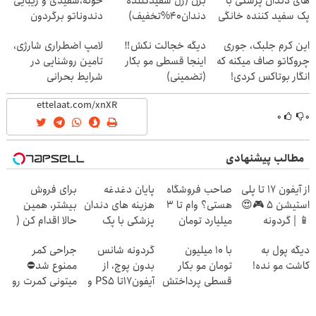
های دندان پزشکی با
بزن (ژل سفیدکننده
خونه،سفیدی و زیبایی
پک سفید کننده خانگی
دندان40%تخفیف)
دندوناتو برگردون
(40%off)
این کرم جلبک، جوری
دیگه خجالت نکش‼️
لامپ اضطراری شارژی،
چروکاتو صاف میکنه که
اینجا قسطی مو بکار
تامین روشنایی در
انگار بوتاکس کردی!
(تضمینی)
شرایط بحرانی
(تخفیف ویژه)
۰
۰
مطالب پیشنهادی
از آیفون 17 تا پلی
صاحب فروشگاه
پایان دغدغه
برای فروش
استیشن 5 🎮😍
هستی؟ وام تا ۳
هزینه های دندان
بیشتر، همین
📱 | گردونه
میلیارد تومان
پزشکی با پک
حالا اقدام کن (
بچرخون جایزه
بگیر
سفید کننده
ثبت نام کن )
دیگه پول به
با 10 میلیون
گردونه شانس
جراحی کمر
ببر
خانگی
کاشت مو نده!
تومان مو بکار
بدون پوچ، از
ممنوع شد⛔
قسطی پرداختش
آیفون17تا PS5 و
میتونی کمرت رو
کن😍
طلای دیجیتال و
در منزل درمان
دلار🔥
کنی! 👈🏻