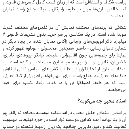
برآمده شکاف و انشقاقی است که از زمان کسب کامل کرسی‌های قدرت و
آغاز خالص‌سازی‌ها میان دو طیف رادیکال و میانه جناح راست نمایان
شده است.
شکافی که پرده‌های مختلف نمایش آن در قلمروهای مختلف قدرت
هویدا شده است. در یک سکانس بر سر خرید بدون تشریفات قانونی ۲
میلیارد دلار اتوبوس‌های وارداتی زاکانی نمایان شده، در پرده دیگر در
شمایل دعوای رسایی - باهنر، همچنین محصولی - نوباوه ظهور کرده و
نهایتا پای چهره‌هایی چون آقاتهرانی، علیرضا توانگر، پیرهادی، نادری،
خضریان، نادران و... را نیز به میانه این منازعات باز کرده است. به
اعتقاد بسیاری از تحلیلگران این طناب کشی‌های سیاسی ناشی از تلاش
طیف‌های قدرتمند جناح راست، برای سهم‌خواهی افزون‌تر از کیک قدرتی
است که هر طیف اصولگرا آن را در غیاب رقبا، یکسره برای خود
می‌خواهند.
اسناد محبی چه می‌گوید؟
بر اساس استدلال جلیل محبی، در اساسنامه موسسه مصاف که رائفی‌پور
آن را بنا نهاده آمده که این موسسه قرار است در حوزه تبلیغات مهدویت
فعالیت کند و لاغیر. بنابراین چنانچه یک ریال از مبلغ نشسته در حساب