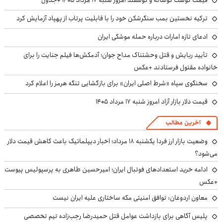
قیمت گوشت گوساله و گوسفند امروز شنبه ۱۷ مرداد ۱۴۰۵ +جدول
ترکیه نخستین بمب سنگرشکن خود را با قابلیت پرتاب از پهپاد آزمایش کرد
ادعای تازه امارات درباره حمله موشکی ایران
تأیید ربایش و قتل وحشتناک مداح جوان؛ آدمکش‌ها فیلم جنایت را برای
خانواده مقتول فرستادند +عکس
سخنگوی سپاه «شرط اصلی ایران» برای بازگشایی تنگه هرمز را اعلام کرد
قیمت دلار بازار آزاد امروز شنبه ۱۷ مرداد ۱۴۰۵
آخرین مطالب
وضعیت بازار ارز فردا یکشنبه ۱۸ مرداد؛ اخبار دیپلماتیک باعث کاهش قیمت دلار
می‌شود؟
ادامه خرید استعدادهای فوتبال ایران؛ امیرحسین طاهری به پرسپولیس پیوست
+عکس
معاون اردوغان: توافق امنیتی مکه ساختاری علیه ایران نیست
پلیس آگاهی برای بازداشت عوامل قتل حمیدرضا رجب‌زاده تیم تخصصی