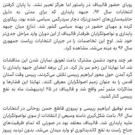
رویای حضور قالیباف در پاستور اما هرگز تعبیر نشد. با پایان گرفتن
انتخابات سال ۹۲، جبهه پایداری که برای مدتی به دلیل
حاشیه‌سازی‌های احمدی‌نژاد دچار سردرگمی سیاسی شده بود، ریکاوری
کرده و مهیای حضور در پهنه سیاسی کشور شد. تنازع میان جبهه
پایداری و نواصولگرایان طرفدار قالیباف از این دوران وارد مراحل جدی‌تر
خود شد. اوج این تخاصمات را در جریان انتخابات ریاست ‌جمهوری
سال ۹۶ به عینه می‌شد، مشاهده کرد.
هر چند وجود دشمن مشترک باعث تعویق نمایان شدن این مناقشات
شد اما نهایتا این زخم سر باز کرد. در آن برهه اعضای جبهه پایداری با
گرد آمدن حول محور ابراهیم رییسی تلاش می‌کردند، رییس وقت آستان
قدس را به عنوان زعیم اصولگرایان معرفی کنند. نهایتا این فشارها و
مذاکرات مثمر ثمر واقع شد و قالیباف در ۲۵ اردیبهشت ماه به نفع
رییسی کنار کشید.
عدم توفیق ابراهیم رییسی و پیروزی قاطع حسن روحانی در انتخابات
سال ۹۶، باعث شکل‌گیری دامنه وسیعی از انتقادات از سوی نواصولگرایان
علیه پایداری شد. قالیباف معتقد بود در صورتی که تمام ظرفیت‌های
جناح راست به نفع کاندیداتوری او وارد میدان می‌شد، بدون تردید پیروز