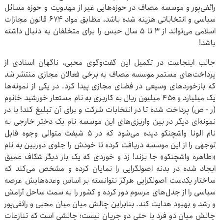
رائفی‌پور و موسسه مصاف در حوزه‌هایی غیر از مهدویت و حوزه مسائل
سیاسی و انتخاباتی هزینه شده باشد، مطابق مواد ۶۷۴ قانون مجازات
اسلامی می‌تواند از ۳ تا ۵ سال حبس را برای متخلفان به دنبال داشته
باشد!
جالب اینجاست در تکمیل این گفت‌وگوی محبی، ناگهان اسنادی از
پرداخت‌های مستمر موسسه مصاف به برخی فعالان مجازی منتشر شد
که بازخوردهای وسیعی در فضای مجازی پیدا کرد. در یکی از نمونه‌ها
یک میلیارد و ۴۵۰ میلیون ریال به کاربری به نام مستعار خورشید خانوم
(ر - ص) پرداخت شده تا در انتخابات شرکت و برای آن تبلیغ کند! یا در
نمونه‌ای دیگر در بین واریزی‌های این موسسه نام یک دختر خارجی به
نام الونا واشچنکو دیده می‌شود که در ۵ شیفت متوالی وجوه قابل
توجهی را از این موسسه دریافت کرده تا خودش را جلوی دوربین به نام
«طاهره واشچنکو» جا بزند! زد و خوردی که یک بار دیگر شکاف عمیق
ایجاد شده در بدنه اصولگرایی را نمایان کرده و مشخص می‌کند که
ساختار یکدست اصولگرایی هرگز نتوانسته بر اساس وعده‌هایش عرصه
سیاسی را از جدل‌های مرسوم دور کرده و کشور را به سمت ساحل آرامش
و رشد و بهبود هدایت کند. بنابراین چالش میان میان محبی و رائفی‌پور
چالش میان دو فرد یا حتی دو جریان نیست؛ چالشی است که تنازعات