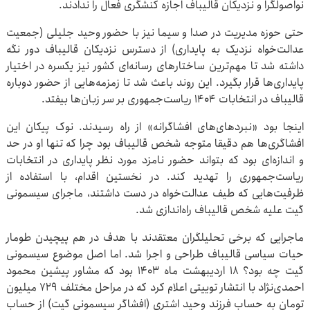
نواصولگرا و نزدیکان قالیباف اجازه کنشگری فعال را ندادند.
حتی حوزه مدیریت در صدا و سیما نیز با حضور وحید جلیلی (جمعیت
عدالت‌خواه نزدیک به پایداری) از دسترس نزدیکان قالیباف دور نگه
داشته شد تا مهم‌ترین ساختارهای رسانه‌ای کشور نیز یکسره در اختیار
پایداری‌ها قرار بگیرد. این روند باعث شد تا زمزمه‌هایی از حضور دوباره
قالیباف در انتخابات ۱۴۰۴ ریاست‌جمهوری بر سر زبان‌ها بیفتد.
اینجا بود «نبردهای‌های افشاگرانه» از راه رسیدند. نوک پیکان این
افشاگری‌ها هم دقیقا متوجه شخص قالیباف بود چرا که تنها او در حد
و اندازه‌ای بود که بتواند حضور نامزد مورد نظر پایداری در انتخابات
ریاست‌جمهوری را تهدید کند. در نخستین اقدام، با استفاده از
ظرفیت‌هایی که طیف عدالت‌خواه در دست داشتند، ماجرای سیسمونی
گیت علیه شخص قالیباف راه‌اندازی شد.
ماجرایی که برخی تحلیلگران معتقدند با هدف در هم پیچیدن طومار
حیات سیاسی قالیباف طراحی و اجرا شد. اما اصل موضوع سیسمونی
گیت چه بود؟ ۱۸ اردیبهشت ماه ۱۴۰۳ بود که مشاور پیشین محمود
احمدی‌نژاد با انتشار توییتی اعلام کرد که در مراحل مختلف ۷۲۹ میلیون
تومان به حساب فرزند وحید اشتری (افشاگر سیسمونی گیت) از حساب