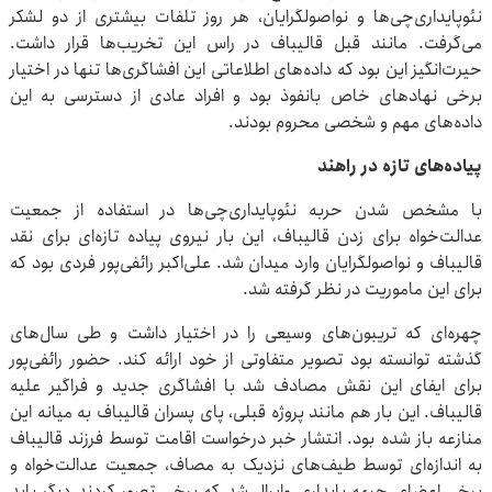
نئوپایداری‌چی‌ها و نواصولگرایان، هر روز تلفات بیشتری از دو لشکر
می‌گرفت. مانند قبل قالیباف در راس این تخریب‌ها قرار داشت.
حیرت‌انگیز این بود که داده‌های اطلاعاتی این افشاگری‌ها تنها در اختیار
برخی نهادهای خاص بانفوذ بود و افراد عادی از دسترسی به این
داده‌های مهم و شخصی محروم بودند.
پیاده‌های تازه در راهند
با مشخص شدن حربه نئوپایداری‌چی‌ها در استفاده از جمعیت
عدالت‌خواه برای زدن قالیباف، این بار نیروی پیاده تازه‌ای برای نقد
قالیباف و نواصولگرایان وارد میدان شد. علی‌اکبر رائفی‌پور فردی بود که
برای این ماموریت در نظر گرفته شد.
چهره‌ای که تریبون‌های وسیعی را در اختیار داشت و طی سال‌های
گذشته توانسته بود تصویر متفاوتی از خود ارائه کند. حضور رائفی‌پور
برای ایفای این نقش مصادف شد با افشاگری جدید و فراگیر علیه
قالیباف. این بار هم مانند پروژه قبلی، پای پسران قالیباف به میانه این
منازعه باز شده بود. انتشار خبر درخواست اقامت توسط فرزند قالیباف
به اندازه‌ای توسط طیف‌های نزدیک به مصاف، جمعیت عدالت‌خواه و
برخی اعضای جبهه پایداری وایرال شد که برخی تصور کردند دیگر باید