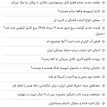
مقصد جدید ستاره فصل قبل پرسپولیس؛ شکاری با پیکان به لیگ می‌آید
کدام آبمیوه‌ها واقعا سالم هستند؟
معرفی انواع المنت فشنگی و کاربرد آن
قیمت جدید گوشت مرغ امروز شنبه ۱۷ مرداد ۱۴۰۵/ مرغ کامل کیلویی چند شد؟
+جدول
قبض آب گران‌تر شده است؟ آبفا توضیح داد
ادعای تازه امارات درباره حمله موشکی ایران
پرونده کلثوم اکبری، قاتل سریالی به کجا رسید؟
ماجرای پیامک « مشمول سهمیه جنگ هستید» چیست؟
نقشه ترور مسی و رونالدو در آمریکا لو رفت
سخنگوی سپاه «شرط اصلی ایران» برای بازگشایی تنگه هرمز را اعلام کرد
مشاهده پرنده نادر «شبگرد مصری» پس از ۶۰ سال غیبت در نهاوند
بازار اجاره خانه و مشکل ناتمام مستاجران