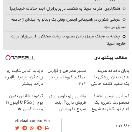
آشکارترین اعتراف آمریکا به شکست در برابر ایران؛ ایده خلاقانه خریداریم!
مجتبی شکوری در راهپیمایی اربعین؛ وقتی یک ویدئو به آیینه‌ای از جامعه
تبدیل می‌شود
چگونه به «جنگ هرمز» پایان دهیم؛ به روایت سخنگوی فارسی‌زبان وزارت
خارجه آمریکا
مطالب پیشنهادی
پایان دغدغه هزینه
مسیر همراهی و گزارش
بازدید آنلاین‌شاپت رو
های دندان پزشکی با
عملکرد گروه اسنپ در
زیاد کن، بازدید بالاتر =
پک سفید کننده خانگی
۱۴۰۴
درآمد بیشتر
۱ میلیون تومان تخفیف
ماشین پژو پارس برای
گردونه شانس بدون
محصولات لاغری؛ یک
فروش داری؟ اینجا
پوچ از PS5 تا آیفون17
قدم نزدیک‌تر به شروع
سریع بفروشش
و بیت کوین 🔥
کاهش وزن
۰
۰