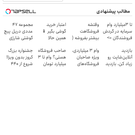
مطالب پیشنهادی
تا 3میلیارد وام
وقتشه
اعتبار خرید
مجموعه 47
سرمایه در گردش
فروشگاهت
گوشی بگیر 📱
عددی دریل پیچ
فروشندگان =>
بیشتر بفروشه (
همین حالا
گوشتی شارژی
فروشگاهت رو
همین الان ثبت
درخواست اعتبار
(تخفیف به مدت
بازدید
وام ۳ میلیاردی،
صاحب فروشگاه
جشنواره بزرگ
ثبت کن
نام کن )
بده 🎯
محدود)
آنلاین‌شاپت رو
ویژه صاحبان
هستی؟ وام تا ۳
کروز بدون ویزا!
زیاد کن، بازدید
فروشگاه‌های
میلیارد تومان
شروع از 440
بالاتر = درآمد
آنلاین و حضوری
بگیر
یورو!
بیشتر