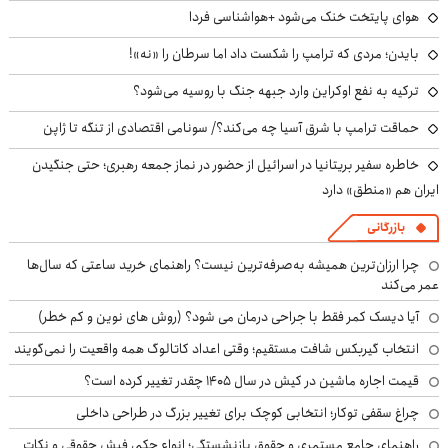
هوای پایتخت خنک می‌شود +هواشناسی فردا
بایدن؛ مردی که ترامپ را شکست داد اما سرطان را «نه»!
ترکیه به نفع اوکراین وارد جبهه جنگ با روسیه می‌شود؟
حماقت ترامپ با شرق آسیا چه می‌کند؟/ سونامی اقتصادی از تنگه تا ژاپن
خاطره سفیر بریتانیا در اسرائیل از حضور در نماز جمعه رهبری؛ حتی جنگیدن
ایران هم «منطق» دارد
بازرگانی
چرا ارزان‌ترین همیشه به‌صرفه‌ترین نیست؟ راهنمای خرید ساعتی که سال‌ها
عمر می‌کند
آیا دیسک کمر فقط با جراحی درمان می شود؟ (روش های نوین و کم خطر)
انتخاب گیربکس شافت مستقیم؛ وقتی اعداد کاتالوگ همه واقعیت را نمی‌گویند
قیمت اجاره ماشین در کیش در سال ۱۴۰۵ چقدر تغییر کرده است؟
چراغ سقفی توکار؛ انتخابی کوچک برای تغییر بزرگ در طراحی داخلی
راهنمای جامع مستمری و حقوق بازنشستگی؛ انواع حکم، فیش حقوقی و نکات