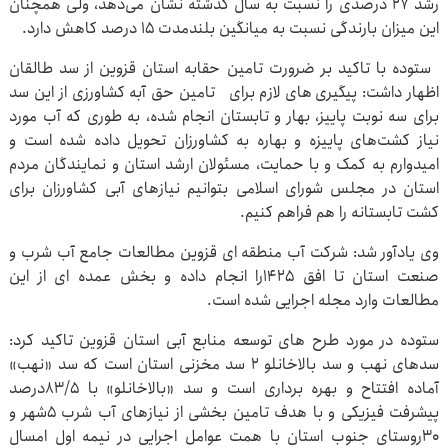
رشد 27 درصدی را نسبت به سال گذشته نشان می‌دهد، ولی همچنان
این میزان بارندگی نسبت به میانگین بلندمدت 15 درصد کاهش دارد.
ستوده با تاکید بر ضرورت تامین حقابه استان قزوین از سد طالقان
اظهار داشت: پیگیری های لازم برای تامین حق آبه کشاورزی از این سد
برای سه نوبت پاییز، بهار و تابستان انجام شده، به طوری که آب مورد
نیاز کشت‌های پاییزه و بهاره به کشاورزان تحویل داده شده است و
امیدوارم به کمک و با حمایت، مسئولان ارشد استان و نمایندگان مردم
استان در مجلس شورای اسلامی بتوانیم نیازهای آبی کشاورزان برای
کشت تابستانه را هم فراهم کنیم.
وی یادآور شد: شرکت آب منطقه ای قزوین مطالعات جامع آب شرب و
صنعت استان تا افق ۱۴۲۵را انجام داده و بخش عمده ای از این
مطالعات وارد مجله اجرایی شده است.
ستوده در مورد طرح های توسعه منابع آبی استان قزوین تاکید کرد:
سدهای نهب و سد بالاخانلو 2 سد مخزنی استان است که سد «نهب»
آماده افتتاح و بهره برداری است و سد «بالاخانلو» با ۸۳/۵درصد
پیشرفت فیزیکی و با هدف تامین بخشی از نیازهای آب شرب ۵شهر و
۳۰روستای جنوب استان با همت عوامل اجرایی در نیمه اول امسال