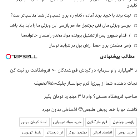
کلیدی
ثبت برند یا خرید برند آماده : کدام راه برای کسب‌وکار شما مناسب‌تر است؟
بررسی ویژگی های فنی جرثقیل ها: هر بازرسی این ویژگی ها را باید بلد باشد
۷ اقدام ضروری پس از تشکیل پرونده مواد مخدر؛ راهنمای خانواده‌ها
راهی مطمئن برای حفظ ارزش پول در شرایط نوسان
مطالب پیشنهادی
تا 3میلیارد وام سرمایه در گردش فروشندگان => فروشگاهت رو ثبت کن
نجات دهنده شما از پیری! کرم جوانساز جلبک50%تخفیف
صاحب فروشگاه هستی؟ وام تا ۳ میلیارد تومان بگیر
کاشت مو با خط رویش طبیعی😍 اقساطی بدون بهره
بازرسی جرثقیل
فرم ساز آنلاین
خرید مواد شیمیایی
امداد کرمان موتور
خرید یوسی
اقتصاد ایرانی
بهترین بروکر
ارز دیجیتال
بلیط اتوبوس