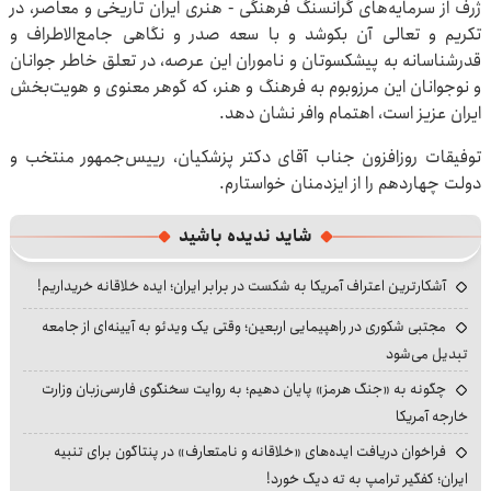
ژرف از سرمایه‌های گرانسنگ فرهنگی - هنری ایران تاریخی و معاصر، در
تکریم و تعالی آن بکوشد و با سعه صدر و نگاهی جامع‌الاطراف و
قدرشناسانه به پیشکسوتان و ناموران این عرصه، در تعلق خاطر جوانان
و نوجوانان این مرزوبوم به فرهنگ و هنر، که گوهر معنوی و هویت‌بخش
ایران عزیز است، اهتمام وافر نشان دهد.
توفیقات روزافزون جناب آقای دکتر پزشکیان، رییس‌جمهور منتخب و
دولت چهاردهم را از ایزدمنان خواستارم.
شاید ندیده باشید
آشکارترین اعتراف آمریکا به شکست در برابر ایران؛ ایده خلاقانه خریداریم!
مجتبی شکوری در راهپیمایی اربعین؛ وقتی یک ویدئو به آیینه‌ای از جامعه
تبدیل می‌شود
چگونه به «جنگ هرمز» پایان دهیم؛ به روایت سخنگوی فارسی‌زبان وزارت
خارجه آمریکا
فراخوان دریافت ایده‌های «خلاقانه و نامتعارف» در پنتاگون برای تنبیه
ایران؛ کفگیر ترامپ به ته دیگ خورد!