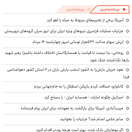
پربازدیدترین
پربحث‌ترین
آمریکا برخی از تحریم‌های مربوط به سپاه را لغو کرد
جزئیات عملیات فرامرزی نیروهای ویژه ایران برای ترور سران گروه‌های تروریستی
ارزش سهام عدالت ۵۳۲هزار تومانی امروز چهارشنبه ۱۴ مرداد
روحانی: بنا نیست تا قیامت با همسایگانمان اختلاف داشته باشیم/ رهبر شهید
بارها نگذاشتند جنگ شود
نفوذ جریان بارش‌زا به کشور؛ امشب بارش باران در ۲ استان کشور +هواشناسی
فردا
کاناوارو: حماقت کردم بازیکن استقلال را به جام‌جهانی بردم
اسرائیل چگونه امارات - همسایه ایران - را مسلح کرد
غریب‌آبادی: آمریکا برای بازگشت به تعهدات برای ایران پیام فرستاده
ساغر غلامی اعدام شد؟ جزئیات را بخوانید
اگر موهایتان نازک شده، بهتر است هرچه زودتر اقدام کنید