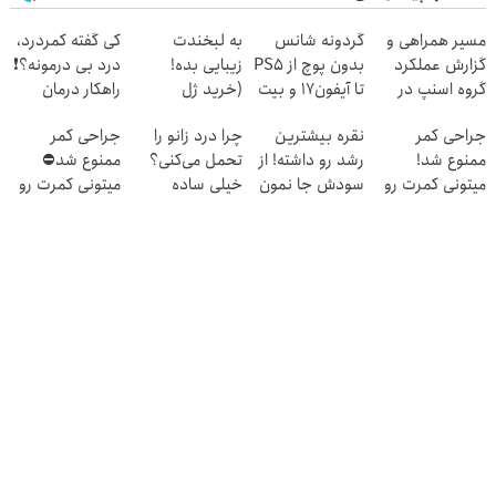
مسیر همراهی و
گردونه شانس
به لبخندت
کی گفته کمردرد،
گزارش عملکرد
بدون پوچ از PS5
زیبایی بده!
درد بی درمونه؟❗
گروه اسنپ در
تا آیفون17 و بیت
(خرید ژل
راهکار درمان
۱۴۰۴
کوین 🔥
سفیدکننده
+پرسشنامه
جراحی کمر
نقره بیشترین
چرا درد زانو را
جراحی کمر
دندان
ممنوع شد!
رشد رو داشته! از
تحمل می‌کنی؟
ممنوع شد⛔
با40%تخفیف)
میتونی کمرت رو
سودش جا نمون
خیلی ساده
میتونی کمرت رو
در منزل درمان
درمنزل درمانش
در منزل درمان
کنی!
کن
کنی! 👈🏻
((پرسش‌نامه))
پرسش‌نامه