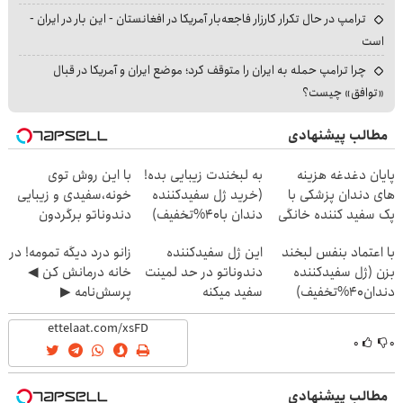
ترامپ در حال تکرار کارزار فاجعه‌بار آمریکا در افغانستان - این بار در ایران -
است
چرا ترامپ حمله به ایران را متوقف کرد؛ موضع ایران و آمریکا در قبال
«توافق» چیست؟
مطالب پیشنهادی
پایان دغدغه هزینه
به لبخندت زیبایی بده!
با این روش توی
های دندان پزشکی با
(خرید ژل سفیدکننده
خونه،سفیدی و زیبایی
پک سفید کننده خانگی
دندان با40%تخفیف)
دندوناتو برگردون
(40%off)
با اعتماد بنفس لبخند
این ژل سفیدکننده
زانو درد دیگه تمومه! در
بزن (ژل سفیدکننده
دندوناتو در حد لمینت
خانه درمانش کن ◀
دندان40%تخفیف)
سفید میکنه
پرسش‌نامه ▶
(40%تخفیف)
۰
۰
مطالب پیشنهادی