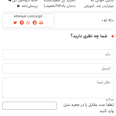
کارتن خوابی که
(خرید ژل سفیدکننده
خانه درمانش کن ◀
میلیاردر شد. آموزش
دندان با40%تخفیف)
پرسش‌نامه ▶
رایگان
۰
۰
شما چه نظری دارید؟
0
/
400
لطفا عدد مقابل را در جعبه متن
وارد کنید