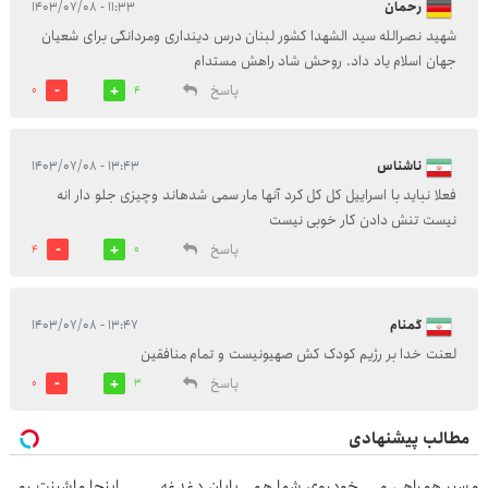
رحمان
۱۱:۳۳ - ۱۴۰۳/۰۷/۰۸
شهید نصرالله سید الشهدا کشور لبنان درس دینداری ومردانگی برای شعیان
جهان اسلام یاد داد. روحش شاد راهش مستدام
پاسخ
0
4
ناشناس
۱۳:۴۳ - ۱۴۰۳/۰۷/۰۸
فعلا نباید با اسراییل کل کل کرد آنها مار سمی شدهاند وچیزی جلو دار انه
نیست تنش دادن کار خوبی نیست
پاسخ
4
0
گمنام
۱۳:۴۷ - ۱۴۰۳/۰۷/۰۸
لعنت خدا بر رژیم کودک کش صهیونیست و تمام منافقین
پاسخ
0
3
مطالب پیشنهادی
مسیر همراهی و
خودروی شما هم
پایان دغدغه
اینجا ماشینت رو