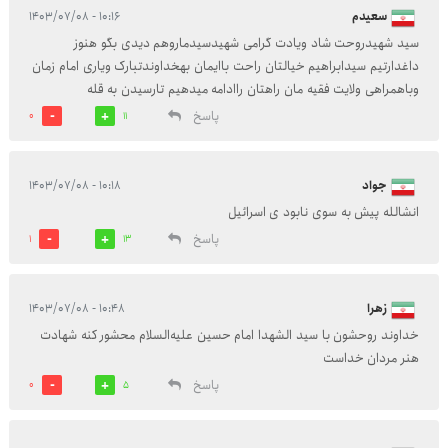
سعیدم
۱۰:۱۶ - ۱۴۰۳/۰۷/۰۸
سید شهیدروحت شاد ویادت گرامی شهیدسیدماروهم دیدی بگو هنوز
داغدارتیم سیدابراهیم خیالتان راحت باایمان بهخداوندتبارک ویاری امام زمان
وباهمراهی ولایت فقیه مان راهتان راادامه میدهیم تارسیدن به قله
پاسخ
0
11
جواد
۱۰:۱۸ - ۱۴۰۳/۰۷/۰۸
انشالله پیش به سوی نابود ی اسرائیل
پاسخ
1
13
زهرا
۱۰:۴۸ - ۱۴۰۳/۰۷/۰۸
خداوند روحشون با سید الشهدا امام حسین علیه‌السلام محشور کنه شهادت
هنر مردان خداست
پاسخ
0
5