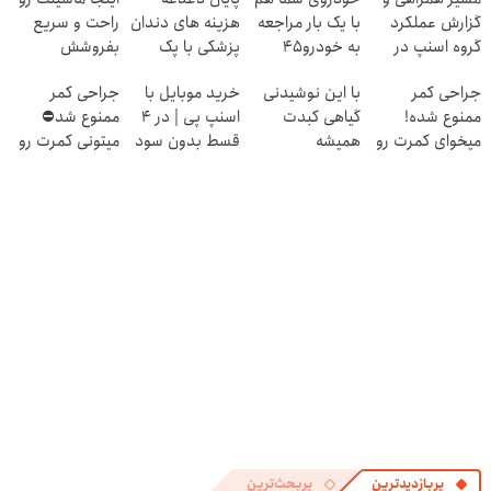
گزارش عملکرد
با یک بار مراجعه
هزینه های دندان
راحت و سریع
گروه اسنپ در
به خودرو45
پزشکی با پک
بفروشش
۱۴۰۴
فروخته خواهد
سفید کننده
جراحی کمر
با این نوشیدنی
خرید موبایل با
جراحی کمر
شد
خانگی
ممنوع شده!
گیاهی کبدت
اسنپ پی | در ۴
ممنوع شد⛔
میخوای کمرت رو
همیشه
قسط بدون سود
میتونی کمرت رو
در منزل درمان
پرقدرته55%تخفیف
و کارمزد!
در منزل درمان
کنی؟
کنی! 👈🏻
((پرسش‌نامه))
پرسش‌نامه
پربازدیدترین
پربحث‌ترین