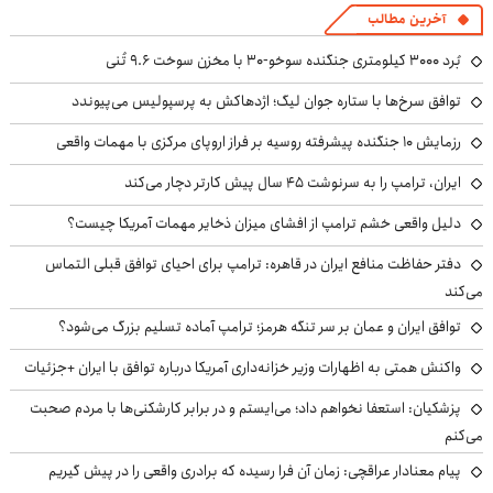
آخرین مطالب
بُرد ۳۰۰۰ کیلومتری جنگنده سوخو-۳۰ با مخزن سوخت ۹.۶ تُنی
توافق سرخ‌ها با ستاره جوان لیگ؛ اژدهاکش به پرسپولیس می‌پیوندد
رزمایش ۱۰ جنگنده پیشرفته روسیه بر فراز اروپای مرکزی با مهمات واقعی
ایران، ترامپ را به سرنوشت ۴۵ سال پیش کارتر دچار می‌کند
دلیل واقعی خشم ترامپ از افشای میزان ذخایر مهمات آمریکا چیست؟
دفتر حفاظت منافع ایران در قاهره: ترامپ برای احیای توافق قبلی التماس
می‌کند
توافق ایران و عمان بر سر تنگه هرمز؛ ترامپ آماده تسلیم بزرگ می‌شود؟
واکنش همتی به اظهارات وزیر خزانه‌داری آمریکا درباره توافق با ایران +جزئیات
پزشکیان: استعفا نخواهم داد؛ می‌ایستم و در برابر کارشکنی‌ها با مردم صحبت
می‌کنم
پیام معنادار عراقچی: زمان آن فرا رسیده که برادری واقعی را در پیش گیریم