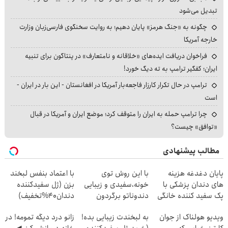
تبدیل می‌شود
چگونه به «جنگ هرمز» پایان دهیم؛ به روایت سخنگوی فارسی‌زبان وزارت
خارجه آمریکا
فراخوان دریافت ایده‌های «خلاقانه و نامتعارف» در پنتاگون برای تنبیه
ایران؛ کفگیر ترامپ به ته دیگ خورد!
ترامپ در حال تکرار کارزار فاجعه‌بار آمریکا در افغانستان - این بار در ایران -
است
چرا ترامپ حمله به ایران را متوقف کرد؛ موضع ایران و آمریکا در قبال
«توافق» چیست؟
مطالب پیشنهادی
پایان دغدغه هزینه
با این روش توی
با اعتماد بنفس لبخند
های دندان پزشکی با
خونه،سفیدی و زیبایی
بزن (ژل سفیدکننده
پک سفید کننده خانگی
دندوناتو برگردون
دندان40%تخفیف)
(40%off)
ویدیو هولناک از جوان
به لبخندت زیبایی بده!
زانو درد دیگه تمومه! در