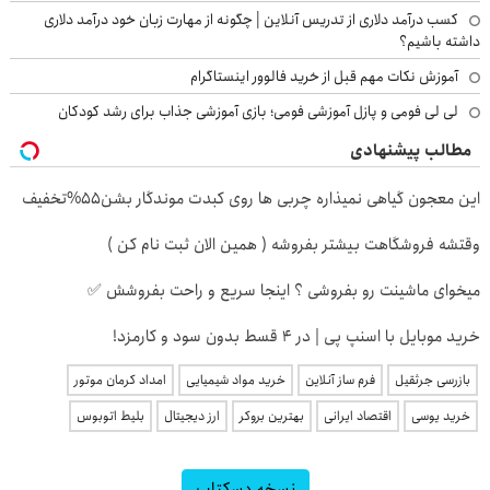
کسب درآمد دلاری از تدریس آنلاین | چگونه از مهارت زبان خود درآمد دلاری
داشته باشیم؟
آموزش نکات مهم قبل از خرید فالوور اینستاگرام
لی لی فومی و پازل آموزشی فومی؛ بازی آموزشی جذاب برای رشد کودکان
مطالب پیشنهادی
این معجون گیاهی نمیذاره چربی ها روی کبدت موندگار بشن55%تخفیف
وقتشه فروشگاهت بیشتر بفروشه ( همین الان ثبت نام کن )
میخوای ماشینت رو بفروشی ؟ اینجا سریع و راحت بفروشش ✅
خرید موبایل با اسنپ پی | در ۴ قسط بدون سود و کارمزد!
بازرسی جرثقیل
فرم ساز آنلاین
خرید مواد شیمیایی
امداد کرمان موتور
خرید یوسی
اقتصاد ایرانی
بهترین بروکر
ارز دیجیتال
بلیط اتوبوس
نسخه دسکتاپ