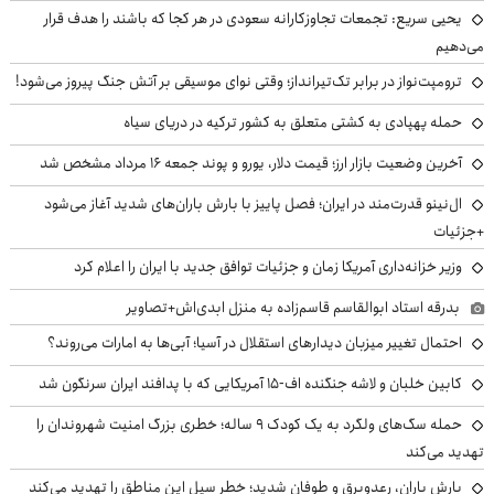
یحیی سریع: تجمعات تجاوزکارانه سعودی در هر کجا که باشند را هدف قرار
می‌دهیم
ترومپت‌نواز در برابر تک‌تیرانداز؛ وقتی نوای موسیقی بر آتش جنگ پیروز می‌شود!
حمله پهپادی به کشتی متعلق به کشور ترکیه در دریای سیاه
آخرین وضعیت بازار ارز؛ قیمت دلار، یورو و پوند جمعه ۱۶ مرداد مشخص شد
ال‌نینو قدرت‌مند در ایران؛ فصل پاییز با بارش باران‌های شدید آغاز می‌شود
+جزئیات
وزیر خزانه‌داری آمریکا زمان و جزئیات توافق جدید با ایران را اعلام کرد
بدرقه استاد ابوالقاسم قاسم‌زاده به منزل ابدی‌اش+تصاویر
احتمال تغییر میزبان دیدارهای استقلال در آسیا؛ آبی‌ها به امارات می‌روند؟
کابین خلبان و لاشه جنگنده اف-۱۵ آمریکایی که با پدافند ایران سرنگون شد
حمله سگ‌های ولگرد به یک کودک ۹ ساله؛ خطری بزرگ امنیت شهروندان را
تهدید می‌کند
بارش باران، رعدوبرق و طوفان شدید؛ خطر سیل این مناطق را تهدید می‌کند