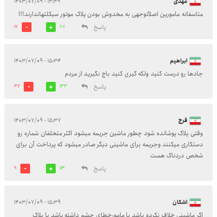
مهدی
۱۴:۴۹ - ۱۴۰۳/۰۷/۰۹
متاسفانه مامورین اصلآتوجهی به مخدوش بودن پلاک موتور سیکلتهاندارند!!!
پاسخ
17
77
ابراهیم
۱۵:۳۴ - ۱۴۰۳/۰۷/۰۹
جادها رو درست کنید ولکه گیری کنید باج نگیرید از مردم
پاسخ
36
133
فرج
۱۵:۳۷ - ۱۴۰۳/۰۷/۰۹
وقتی پلاک پوشانده شود چطور ماشین جریمه میشود اکثر متخلفان شماره رو
دستکاری میکنند وجریمه برای ماشینی دیگر صادر میشود که پرداخت آن برای
شخص دردناک هست
پاسخ
9
113
اشکان
۱۵:۳۹ - ۱۴۰۳/۰۷/۰۹
اگر ماشینی خلاف نکرده باشد یا مامورخطای چشم داشته باشد یا پلاک