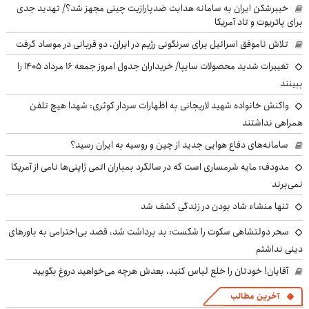
خیبرشکن ایران به سامانه هدایت ضدپارازیت چینی مجهز شد؟/ تهدید جدی
برای پاتریوت و تاد آمریکا
تلاش ناموفق اسرائیل برای سرنگونی رژیم در ایران، دو قربانی در موساد گرفت
تغییرات شدید محصولات سایپا/ خریداران جدول امروز جمعه ۱۶ مرداد ۱۴۰۵ را
ببینند
واکنش خانواده شهید لاریجانی به اظهارات سردار کوثری: شهدا هیچ تلفن
همراهی نداشتند
سامانه‌های دفاع هوایی جدید از چین و روسیه به ایران رسید؟
مدودف: مایه شرمساری است که در سالگرد بمباران اتمی ژاپنی‌ها نامی از آمریکا
نمی‌برند
تنها منشاء شاد بودن در زندگی کشف شد
سحر دولتشاهی سکوت را شکست: بد برداشت شد، قصد بی‌احترامی به باورهای
دینی نداشتم
آقایان! خودتان را خلع لباس کنید، بعدش هرچه می‌خواهید دروغ بگویید
آخرین مطالب