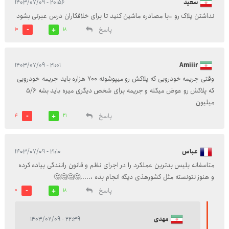
سعید
۲۰:۵۶ - ۱۴۰۳/۰۷/۰۹
نداشتن پلاک رو =با مصادره ماشین کنید تا برای خلافکاران درس عبرتی بشود
پاسخ
10
18
۲۱:۰۱ - ۱۴۰۳/۰۷/۰۹
Amiiir
وقتی جریمه خودرویی که پلاکش رو میپوشونه 700 هزاره باید جریمه خودرویی
که پلاکش رو عوض میکنه و جریمه برای شخص دیگری میره باید بشه 5/6
میلیون
پاسخ
4
21
عباس
۲۱:۱۰ - ۱۴۰۳/۰۷/۰۹
متاسفانه پلیس بدترین عملکرد را در اجرای نظم و قانون رانندگی پیاده کرده
و هنوز نتونسته مثل کشورهذی دیگه انجام بده ،.....🤔🤔🤔🤔
پاسخ
0
18
مهدی
۲۲:۳۹ - ۱۴۰۳/۰۷/۰۹