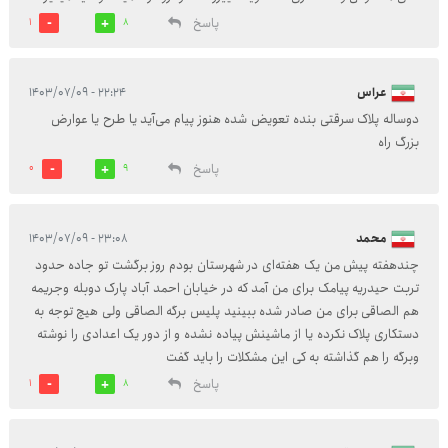
پاسخ
1
8
عراس
۲۲:۲۴ - ۱۴۰۳/۰۷/۰۹
دوساله پلاک سرقتی بنده تعویض شده هنوز پیام می‌آید یا طرح یا عوارض
بزرگ راه
پاسخ
0
9
محمد
۲۳:۰۸ - ۱۴۰۳/۰۷/۰۹
چندهفته پیش من یک هفته‌ای در شهرستان بودم روز برگشت تو جاده حدود
تربت حیدریه پیامک برای من آمد که در خیابان احمد آباد پارک دوبله وجریمه
هم الصاقی برای من صادر شده ببینید پلیس برگه الصاقی ولی هیچ توجه به
دستکاری پلاک نکرده یا از ماشینش پیاده نشده و از دور یک اعدادی را نوشته
وبرگه را هم گذاشته به کی این مشکلات را باید گفت
پاسخ
1
8