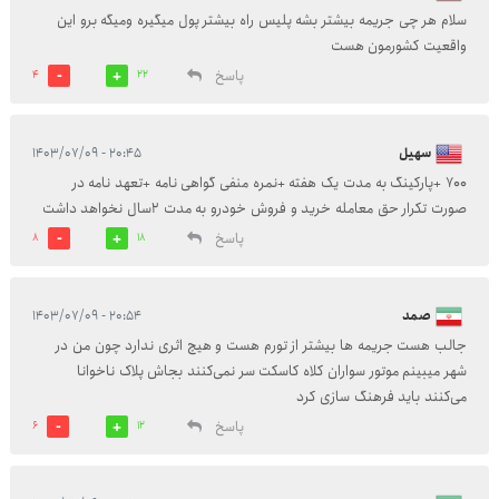
سلام هر چی جریمه بیشتر بشه پلیس راه بیشتر پول میگیره ومیگه برو این
واقعیت کشورمون هست
پاسخ
4
22
سهیل
۲۰:۴۵ - ۱۴۰۳/۰۷/۰۹
۷۰۰ +پارکینگ به مدت یک هفته +نمره منفی گواهی نامه +تعهد نامه در
صورت تکرار حق معامله خرید و فروش خودرو به مدت ۲سال نخواهد داشت
پاسخ
8
18
صمد
۲۰:۵۴ - ۱۴۰۳/۰۷/۰۹
جالب هست جریمه ها بیشتر از تورم هست و هیچ اثری ندارد چون من در
شهر میبینم موتور سواران کلاه کاسکت سر نمی‌کنند بجاش پلاک ناخوانا
می‌کنند باید فرهنگ سازی کرد
پاسخ
6
12