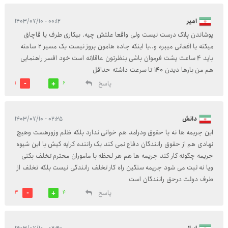
امیر
۰۰:۱۲ - ۱۴۰۳/۰۷/۱۰
پوشاندن پلاک درست نیست ولی واقعا علتش چیه. بیکاری طرف یا قاچاق
میکنه یا افغانی میبره و..یا اینکه جاده هامون بروز نیست یک مسیر ۲ ساعته
باید ۴ ساعت پشت فرموان باشی بنظرتون عاقلانه است خود افسر راهنمایی
هم من بارها دیدن ۱۴۰ تا سرعت داشته حداقل
پاسخ
1
6
دانش
۰۲:۲۵ - ۱۴۰۳/۰۷/۱۰
این جریمه ها نه با حقوق ودرامد هم خوانی ندارد بلکه ظلم وزورهست وهیچ
نهادی هم از حقوق رانندگان دفاع نمی کند یک راننده کرایه کیش با این شیوه
جریمه چگونه کار کند جریمه ها هم هر لحظه با ماموران محترم تخلف بکنی
ویا نه ثبت می شود جریمه سنگین راه کار تخلف رانندگی نیست بلکه تخلف از
طرف دولت درحق رانندگان است
پاسخ
3
4