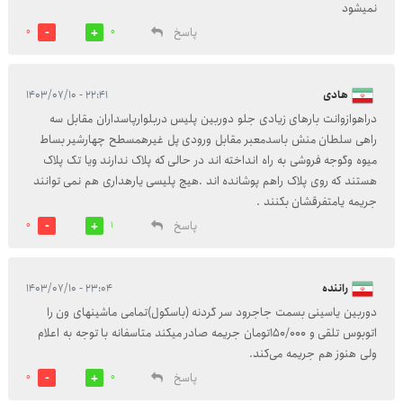
نمیشود
پاسخ
0
0
هادی
۲۲:۴۱ - ۱۴۰۳/۰۷/۱۰
دراهوازوانت بارهای زیادی جلو دوربین پلیس دربلوارپاسداران مقابل سه
راهی سلطان منش باسدمعبر مقابل ورودی پل غیرهمسطح چهارشیر بساط
میوه وگوجه فروشی به راه انداخته اند در حالی که پلاک ندارند ویا تک پلاک
هستند که روی پلاک راهم پوشانده اند .هیچ پلیسی یارهداری هم نمی توانند
جریمه یامتفرقشان بکنند .
پاسخ
0
1
راننده
۲۳:۰۴ - ۱۴۰۳/۰۷/۱۰
دوربین یاسینی بسمت جاجرود سر گردنه (باسکول)تمامی ماشینهای ون را
اتوبوس تلقی و 150/000تومان جریمه صادر میکند متاسفانه با توجه به اعلام
ولی هنوز هم جریمه می‌کند.
پاسخ
0
0