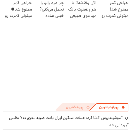
جراحی کمر
الان وقتشه‼️ با
چرا درد زانو را
جراحی کمر
دندان
خانگی
ممنوع شد!
هر وضعیت بانک
تحمل می‌کنی؟
ممنوع شد⛔
با40%تخفیف)
میتونی کمرت رو
مو، موی طبیعی
خیلی ساده
میتونی کمرت رو
در منزل درمان
بکار!
درمنزل درمانش
در منزل درمان
کنی!
کن
کنی! 👈🏻
((پرسش‌نامه))
پرسش‌نامه
پربازدیدترین
پربحث‌ترین
آسوشیتدپرس افشا کرد: حملات سنگین ایران باعث ضربه مغزی ۷۰۰ نظامی
آمریکایی شد