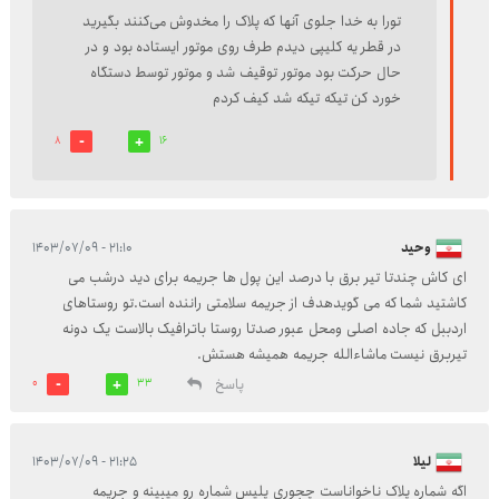
تورا به خدا جلوی آنها که پلاک را مخدوش می‌کنند بگیرید
در قطر یه کلیپی دیدم طرف روی موتور ایستاده بود و در
حال حرکت بود موتور توقیف شد و موتور توسط دستگاه
خورد کن تیکه تیکه شد کیف کردم
8
16
وحید
۲۱:۱۰ - ۱۴۰۳/۰۷/۰۹
ای کاش چندتا تیر برق با درصد این پول ها جریمه برای دید درشب می
کاشتید شما که می گویدهدف از جریمه سلامتی راننده است.تو روستاهای
اردببل که جاده اصلی ومحل عبور صدتا روستا باترافیک بالاست یک دونه
تیربرق نیست ماشاءالله جریمه همیشه هستش.
پاسخ
0
33
لیلا
۲۱:۲۵ - ۱۴۰۳/۰۷/۰۹
اگه شماره پلاک ناخواناست چجوری پلیس شماره رو میبینه و جریمه