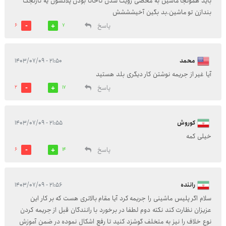
باید همونجا ماشین به محضی رویت شدن ناخانا بودن پلاکشون یه نارنجک
بندازن تو ماشین.بد بگین آخیشششش
پاسخ
6
7
محمد
۲۱:۵۰ - ۱۴۰۳/۰۷/۰۹
آیا غیر از جریمه نوشتن کار دیگری بلد هستید
پاسخ
2
17
کوروش
۲۱:۵۵ - ۱۴۰۳/۰۷/۰۹
خیلی کمه
پاسخ
6
14
راننده
۲۱:۵۶ - ۱۴۰۳/۰۷/۰۹
سلام اگر پلیس ماشینی را جریمه کرد آیا مقام بالاتری هست که بر کار این
عزیزان نظارت کند نکته دوم لطفا در برخورد با رانندگان قبل از جریمه کردن
نوع خلاف را نیز به متخلف گوشزد کنید تا رفع اشکال نموده در ضمن آموزش