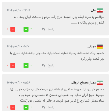
علی
۲۳:۱۹ - ۱۴۰۳/۰۷/۱۰
موافقم به شرط اینکه پول جریمه خرج رفاه مردم و مملکت ایران بشه ، نه
کشور و مردم بیگانه و ......
پاسخ
0
2
مهرانی
۰۱:۳۷ - ۱۴۰۳/۰۷/۱۱
شماره پلاک شناسنامه وسیله نقلیه است نباید مخدوش باشد شاید عابری را
زیر گرفت وفرار کرد
پاسخ
0
0
مهناز مصباح ایروانی
۰۵:۵۶ - ۱۴۰۳/۰۷/۱۱
باسلام خیلی باید جریمه سنگین تر باشه این درست مثل یه دزدیه خیلی بزرگ
میمونه هیچ فرقی نداره اینا همونایی هستن که نشستی تو خونه پیام
میادمصلل شماارچراغ قرمز عبور کردید درحالی که ماشین توپارکینگه
پاسخ
0
0