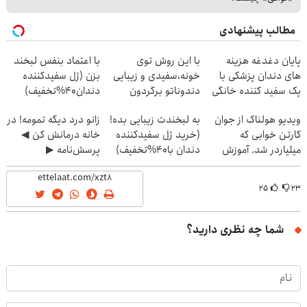
مطالب پیشنهادی
پایان دغدغه هزینه
با این روش توی
با اعتماد بنفس لبخند
های دندان پزشکی با
خونه،سفیدی و زیبایی
بزن (ژل سفیدکننده
پک سفید کننده خانگی
دندوناتو برگردون
دندان40%تخفیف)
(40%off)
ویدیو هولناک از جوان
به لبخندت زیبایی بده!
زانو درد دیگه تمومه! در
کارتن خوابی که
(خرید ژل سفیدکننده
خانه درمانش کن ◀
میلیاردر شد. آموزش
دندان با40%تخفیف)
پرسش‌نامه ▶
رایگان
۲۵
۲۳
شما چه نظری دارید؟