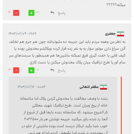
میکنه؟؟؟؟؟
پاسخ
3
21
جعفری
۲۱:۲۶ - ۱۴۰۳/۰۷/۰۹
به نظر من وهمه مردم باید این جریمه ده ملیونباشه چون هم جرم هم تخلف
آلن سراغ دارن موتور سوار به یه نفر زده فرار کرده وپلاکشم مخدوش بوده یا
کیف قاپی یا خفت گیری فرق نمیکنه ماشین‌ها هم همینطور یا سرعت‌های سر
سام آور یا طرح ترافیک میان پلاک مخدوش میکنن یا دست کاری
پاسخ
3
7
مظفر کنعانی
۰۰:۰۲ - ۱۴۰۳/۰۷/۱۲
بنده با وصف مخالفت با مخدوش کردن پلاک.اما متاسفانه
خانه از بیخ ویران است .طرح ترافیک شهید محلاتی
۶٫۵شروع میشود .که متاسفانه بنده بارها قبل از شروع از
آنجا رد شده.باور میکنید جریمه نوشتن.هر بار ۲۰۲۲۵۰۰
خوب شما بگید اینکار درست است.بوده ماشینی از جلو در
آن محدوده رد شده.اورا نکوهش کردم.اما او هم ترس