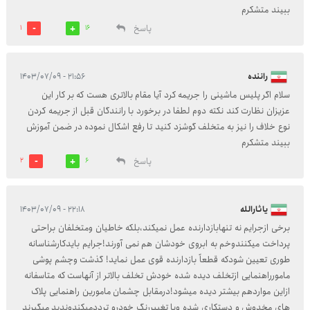
ببیند متشکرم
پاسخ
1
16
راننده
۲۱:۵۶ - ۱۴۰۳/۰۷/۰۹
سلام اگر پلیس ماشینی را جریمه کرد آیا مقام بالاتری هست که بر کار این
عزیزان نظارت کند نکته دوم لطفا در برخورد با رانندگان قبل از جریمه کردن
نوع خلاف را نیز به متخلف گوشزد کنید تا رفع اشکال نموده در ضمن آموزش
ببیند متشکرم
پاسخ
2
6
یاثارالله
۲۲:۱۸ - ۱۴۰۳/۰۷/۰۹
برخی ازجرایم نه تنهابازدارنده عمل نمیکند،بلکه خاطیان ومتخلفان براحتی
پرداخت میکنندوخم به ابروی خودشان هم نمی آورند!جرایم بایدکارشناسانه
طوری تعیین شودکه قطعاً بازدارنده قوی عمل نماید! گذشت وچشم پوشی
مامورراهنمایی ازتخلف دیده شده خودش تخلف بالاتر از آنهاست که متاسفانه
ازاین مواردهم بیشتر دیده میشود!درمقابل چشمان مامورین راهنمایی پلاک
های مخدوش و دستکاری شده ویا تغییررنگ خودرو ترددمیکندوندید میگیرند