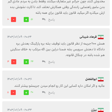
مخدوش کنند چون جرائم غیر متعارف میکنند وفقط بلدن به مردم عادی گیر
بدن مامور راهنمایی رانندگی وقتی همکارش تخلف کند تا کارت نشونش بده
ازش میگذره اگر میگید قانون باید قانون برای همه باشه
پاسخ
10
51
فرهاد شیبانی
۲۰:۲۴ - ۱۴۰۳/۰۷/۰۹
همش 700جریمه از نظر قانون باید توقیف بشه بره پارکینگ بعدش بره
دادگاه تا دهنش سرویس بشه ضمنا دراین بین اگه مرتکب به خلاف سنگینی
هم شده باشه در چنگال قانونه.
پاسخ
14
24
ابوالفضل
۲۰:۳۶ - ۱۴۰۳/۰۷/۰۹
عالیه و اگر امکان داره کسایی این کار رو انجام میدن جریمشو بیشتر کنند
پاسخ
5
20
بیژن
۲۰:۴۴ - ۱۴۰۳/۰۷/۰۹