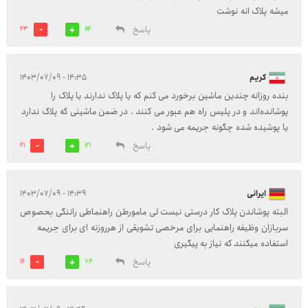
میشه پلاک انه نوشت
پاسخ
23
114
کریم
۱۴:۳۵ - ۱۴۰۳/۰۷/۰۹
بنده روزانه چندین ماشین برخورد می کنم که یا پلاک ندارند یا پلاک را
پوشانده‌اند و در پلیس راه هم عبور می کنند . در ضمن ماشینی که پلاک ندارد
یا پوشیده شده چگونه جریمه می شود .
پاسخ
21
121
ایرانی
۱۴:۳۹ - ۱۴۰۳/۰۷/۰۹
البته پوشاندن پلاک کار درستی نیست لی مامورطن راهنماطی راننگی بحصوص
سربازان وظیفه راهنمایی برای مرخصی تشویقی از هرروزنه ای برای جریمه
استفاده میکنند که نیاز به پیگیری
پاسخ
16
74