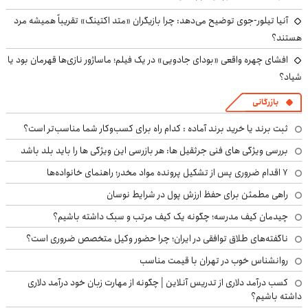
آنیا تیلور-جوی توضیح می‌دهد: چرا بازیگران «متد اکتینگ» تقریباً همیشه مرد
هستند؟
افشای چهره واقعی «بودای جادویی» در یک فیلم؛ ماساژور نازی‌ها قهرمان بود یا
شیاد؟
بازرگانی
ثبت برند یا خرید برند آماده : کدام راه برای کسب‌وکار شما مناسب‌تر است؟
بررسی ویژگی های فنی جرثقیل ها: هر بازرسی این ویژگی ها را باید بلد باشد
۷ اقدام ضروری پس از تشکیل پرونده مواد مخدر؛ راهنمای خانواده‌ها
راهی مطمئن برای حفظ ارزش پول در شرایط نوسان
چیدمان کیف مدرسه؛ چگونه یک کیف مرتب و سبک داشته باشیم؟
ناگفته‌های طلاق توافقی در ایران؛ چرا حضور وکیل متخصص ضروری است؟
روانشناس خوب در تهران با قیمت مناسب
کسب درآمد دلاری از تدریس آنلاین | چگونه از مهارت زبان خود درآمد دلاری
داشته باشیم؟