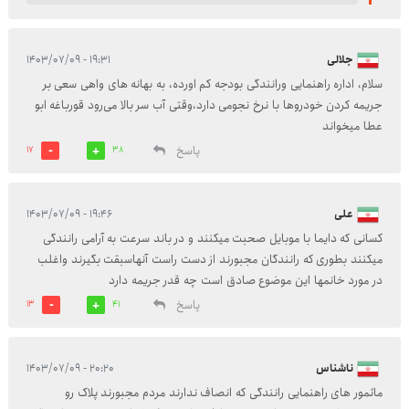
جلالی
۱۹:۳۱ - ۱۴۰۳/۰۷/۰۹
سلام، اداره راهنمایی ورانندگی بودجه کم اورده، به بهانه های واهی سعی بر
جریمه کردن خودروها با نرخ نجومی دارد،وقتی آب سر بالا می‌رود قورباغه ابو
عطا میخواند
پاسخ
17
38
علی
۱۹:۴۶ - ۱۴۰۳/۰۷/۰۹
کسانی که دایما با موبایل صحبت میکنند و در باند سرعت به آرامی رانندگی
میکنند بطوری که رانندگان مجبورند از دست راست آنهاسبقت بگیرند واغلب
در مورد خانمها این موضوع صادق است چه قدر جریمه دارد
پاسخ
13
41
ناشناس
۲۰:۲۰ - ۱۴۰۳/۰۷/۰۹
مائمور های راهنمایی رانندگی که انصاف ندارند مردم مجبورند پلاک رو