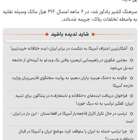
سرهنگ کشیر یادآور شد: در ۶ ماهه امسال ۳۱۶ هزار مالک وسیله نقلیه
به واسطه تخلفات پلاک، جریمه شده‌اند.
شاید ندیده باشید
آشکارترین اعتراف آمریکا به شکست در برابر ایران؛ ایده خلاقانه خریداریم!
مجتبی شکوری در راهپیمایی اربعین؛ وقتی یک ویدئو به آیینه‌ای از جامعه
تبدیل می‌شود
چگونه به «جنگ هرمز» پایان دهیم؛ به روایت سخنگوی فارسی‌زبان وزارت
خارجه آمریکا
فراخوان دریافت ایده‌های «خلاقانه و نامتعارف» در پنتاگون برای تنبیه
ایران؛ کفگیر ترامپ به ته دیگ خورد!
ترامپ در حال تکرار کارزار فاجعه‌بار آمریکا در افغانستان - این بار در ایران -
است
چرا ترامپ حمله به ایران را متوقف کرد؛ موضع ایران و آمریکا در قبال
«توافق» چیست؟