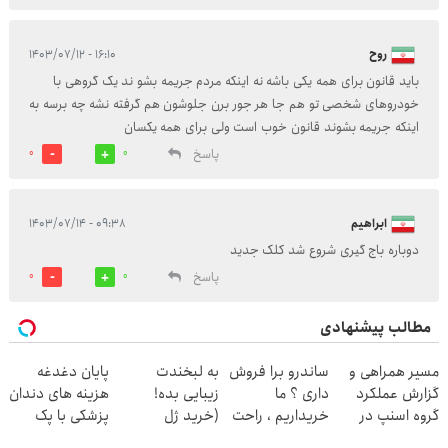
روح
۱۶:۱۰ - ۱۴۰۳/۰۷/۱۲
باید قانون برای همه یکی باشه نه اینکه مردم جریمه بشو ند یک گروهی با
خودروهای شخصی تو هم جا هر جور برن جلوشون هم گرفته نشه چه برسه به
اینکه جریمه بشوند قانون خوب است ولی برای همه یکسان
پاسخ
0
0
ابراهیم
۰۹:۳۸ - ۱۴۰۳/۰۷/۱۴
دوباره باج گیری شروع شد کلک جدید
پاسخ
0
0
مطالب پیشنهادی
مسیر همراهی و
ساندرو برا فروش
به لبخندت
پایان دغدغه
گزارش عملکرد
داری ؟ ما
زیبایی بده!
هزینه های دندان
گروه اسنپ در
خریداریم ، راحت
(خرید ژل
پزشکی با پک
۱۴۰۴
بفروشش
سفیدکننده
سفید کننده