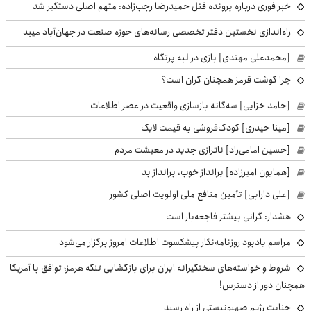
خبر فوری درباره پرونده قتل حمیدرضا رجب‌زاده: متهم اصلی دستگیر شد
راه‌اندازی نخستین دفتر تخصصی رسانه‌های حوزه صنعت در جهان‌آباد میبد
[محمدعلی مهتدی] بازی در لبه پرتگاه
چرا گوشت قرمز همچنان گران است؟
[حامد خزایی] سه‌گانه بازسازی واقعیت در عصر اطلاعات
[مینا حیدری] کودک‌فروشی به قیمت لایک
[حسین امامی‌راد] ناترازی جدید در معیشت مردم
[همایون امیرزاده] برانداز خوب، برانداز بد
[علی دارابی] تأمین منافع ملی اولویت اصلی کشور
هشدار: گرانی بیشتر فاجعه‌بار است
مراسم یادبود روزنامه‌نگار پیشکسوت اطلاعات امروز برگزار می‌شود
شروط و خواسته‌های سختگیرانه ایران برای بازگشایی تنگه هرمز؛ توافق با آمریکا
همچنان دور از دسترس!
جنایت رژیم صهیونیستی از راه رسید