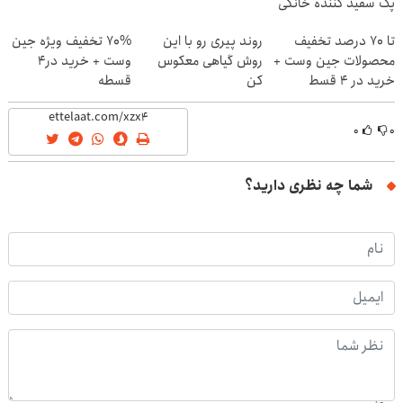
پک سفید کننده خانگی
تا 70 درصد تخفیف
روند پیری رو با این
70% تخفیف ویژه جین
محصولات جین وست +
روش گیاهی معکوس
وست + خرید در4
خرید در 4 قسط
کن
قسطه
۰
۰
شما چه نظری دارید؟