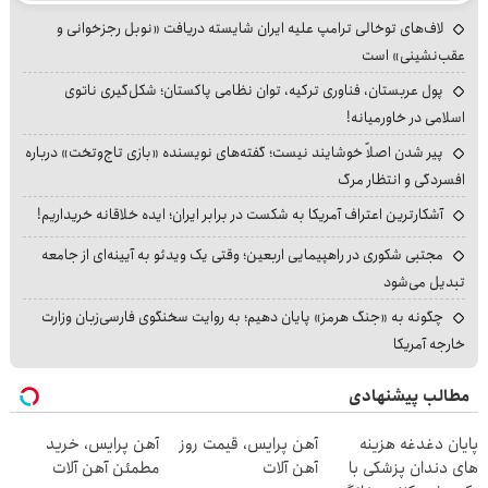
لاف‌های توخالی ترامپ علیه ایران شایسته دریافت «نوبل رجزخوانی و
عقب‌نشینی» است
پول عربستان، فناوری ترکیه، توان نظامی پاکستان؛ شکل‌گیری ناتوی
اسلامی در خاورمیانه!
پیر شدن اصلاً خوشایند نیست؛ گفته‌های نویسنده «بازی تاج‌وتخت» درباره
افسردگی و انتظار مرگ
آشکارترین اعتراف آمریکا به شکست در برابر ایران؛ ایده خلاقانه خریداریم!
مجتبی شکوری در راهپیمایی اربعین؛ وقتی یک ویدئو به آیینه‌ای از جامعه
تبدیل می‌شود
چگونه به «جنگ هرمز» پایان دهیم؛ به روایت سخنگوی فارسی‌زبان وزارت
خارجه آمریکا
مطالب پیشنهادی
پایان دغدغه هزینه
آهن پرایس، قیمت روز
آهن پرایس، خرید
های دندان پزشکی با
آهن آلات
مطمئن آهن آلات