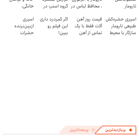
تارومار
، محافظ لباس در
گروه اسنپ در
خانگی،
ازبین‌برنده انواع
مقابل بید
۱۴۰۴
نابودکننده انواع
اسپری حشره‌کش
قیمت روز آهن
اگر کمردرد داری
اسپری
عنکبوت
حشرات خانگی و
طبیعی تارومار
آلات فقط با یک
این فیلم رو
ازبین‌برنده
آفات
سازگار با محیط
تماس از آهن
ببین!
حشرات
زیست و با
پرایس
◗پرسش‌نامه رو
رختخواب،
محافظت طبیعی
پر کن◖
مناسب برای
مقابله با انواع
ساس
پربازدیدترین
پربحث‌ترین