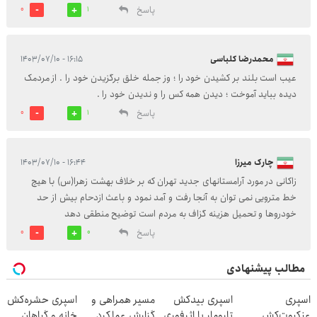
پاسخ
0
1
محمدرضا کلباسی
۱۶:۱۵ - ۱۴۰۳/۰۷/۱۰
عیب است بلند بر کشیدن خود را ؛ وز جمله خلق برگزیدن خود را . از مردمک
دیده بباید آموخت ؛ دیدن همه کس را و ندیدن خود را .
پاسخ
0
1
چارک میرزا
۱۶:۴۴ - ۱۴۰۳/۰۷/۱۰
زاکانی در مورد آرامستانهای جدید تهران که بر خلاف بهشت زهرا(س) با هیچ
خط مترویی نمی توان به آنجا رفت و آمد نمود و باعث ازدحام بیش از حد
خودروها و تحمیل هزینه گزاف به مردم است توضیح منطقی دهد
پاسخ
0
0
مطالب پیشنهادی
اسپری
اسپری بیدکش
مسیر همراهی و
اسپری حشره‌کش
عنکبوت‌‌کش
تارومار با اثرفوری
گزارش عملکرد
خانه و گیاهان