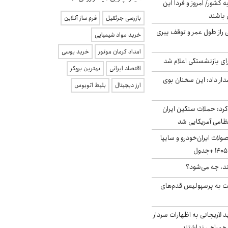
ه کشور/ امروز و فردا این
 باشند
بازرسی جرثقیل
فرم ساز آنلاین
بلژیکی راز طول عمر و توقف پیری
خرید مواد شیمیایی
امداد کرمان موتور
خرید یوسی
ی بازنشستگی اعلام شد
اقتصاد ایرانی
بهترین بروکر
ار داد: این سخنان بوی
ارز دیجیتال
بلیط اتوبوس
رد: حملات سنگین ایران
لات ایران‌خودرو و سایپا
ند، چه می‌شود؟
ت به پرسپولیس قدم‌های
لاریجانی به اظهارات سردار
همراهی نداشتند