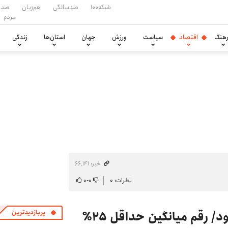
شبکه۱۰۰
صدسالگی
هم‌زبان
صدا
مردم
هنگ
اقتصاد
سیاست
ورزش
جهان
استان‌ها
زندگی
خبر: ۶۶٬۱۴۱
نظرات: ۰
۰
-
۰
سبد معیشت اشتباه محاسبه می‌شود/ رقم میانگین حداقل ۲۵٪
پربازدیدترین