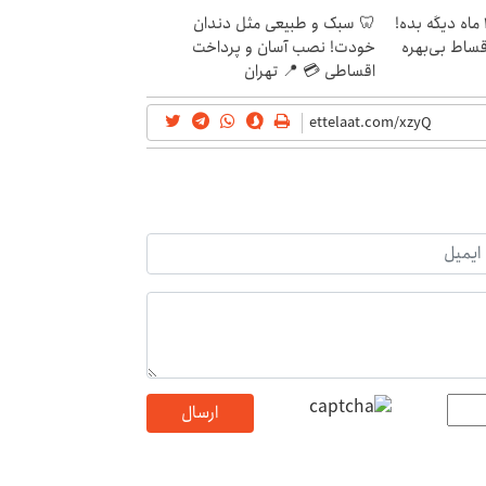
الان طلا بخر پولشو 4 ماه دیگه بده!
🦷 سبک و طبیعی مثل دندان
اقساط بی‌بهره
خودت! نصب آسان و پرداخت
اقساطی 💳 📍 تهران
ارسال