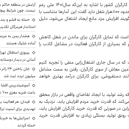
حمیدرضا امام قلی تبار، بازرس مجمع عالی نمایندگان کارگران کشور با اشاره به این‌که سال۱۴۰۱ علی رغم
آرامش در منطقه حاکم ب
نیست، چون شرایط پیچ
افزایش ۵۷ درصدی دستمزد، اما آمارها حکایت از ایجاد حدود ۸۰۰هزار شغل دارد گفت: این آمارها متناسب با
ویند افزایش مزد مانع ایجاد اشتغال می‌شود، دلیل
حمله به قشم و بند
استاندار هرمزگان تکذی
هشدار یمن به عربس
ن است که تمایل کارگران برای ماندن در شغل کاهش
آماده شلیک هستند
 که بسیاری از کارگران فعالیت در مشاغل کاذب را
پیروزی استقلال تهر
آسانی در دیدار دوستانه
ست که در سال جاری اشتغال‌زایی منفی را تجربه کنیم
تأمین معاش از سوی کارگران، رفتن به سمت مشاغل
ند دستفروشی، برای کارگران درآمد بهتری خواهد
میلیون تردد ثبت شد
آسوشیتدپرس افشا ک
باعث ضربه مغزی ۷۰۰ نظامی آمریکایی شد
ه رشد تولید با ایجاد تقاضای واقعی در بازار محقق
می‌کند که قدرت خرید مردم افزایش یابد. نزدیک به
فیدان: هر فعالیت بی
راین در صورتی که قدرت خرید کارگران افزایش یابد،
تهدیدی برای امنیت ترک
 رونق تولید بستگی زیادی به افزایش قدرت خرید
اسرائیلی‌ها به خبرنگ
حمله کردند