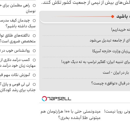
الش‌های بیش از نیمی از جمعیت کشور تلاش کنند.
راهی مطمئن برای ح
نوسان
 باشید
چیدمان کیف مدرسه؛
سبک داشته باشیم؟
نه خریداریم!
ناگفته‌های طلاق توا
ای از جامعه تبدیل می‌شود
متخصص ضروری است؟
روانشناس خوب در ت
بان وزارت خارجه آمریکا
کسب درآمد دلاری از 
ای تنبیه ایران؛ کفگیر ترامپ به ته دیگ خورد!
مهارت زبان خود درآمد د
بار در ایران - است
آموزش نکات مهم قبل 
ا در قبال «توافق» چیست؟
لی لی فومی و پازل آ
جذاب برای رشد کودکان
هی 800 میلیونی رویا نیست!
میدونستی حتی با ۱۰۰ هزارتومان هم
میتونی طلا آبشده بخری؟