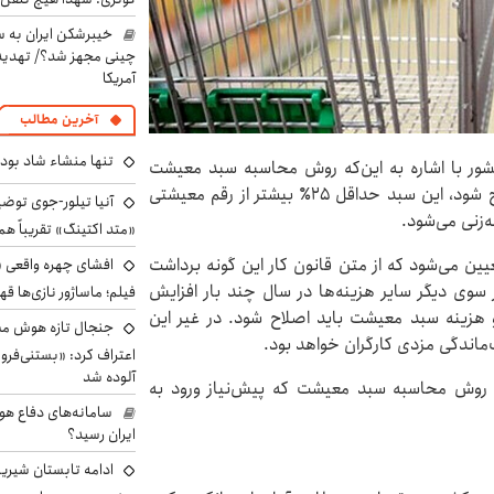
خیبرشکن ایران به س
چینی مجهز شد؟/ تهدید 
آمریکا
آخرین مطالب
تنها منشاء شاد بو
شور با اشاره به این‌که روش محاسبه سبد معیشت
اشتباه است گفت: اگر روش محاسبه سبد معیشت اصلاح شود، این سبد حداقل ۲۵٪ بیشتر از رقم معیشتی
آنیا تیلور-جوی توضی
‌زنی می‌شود.
«متد اکتینگ» تقریباً 
یین می‌شود که از متن قانون کار این گونه برداشت
افشای چهره واقعی «
 سوی دیگر سایر هزینه‌ها در سال چند بار افزایش
فیلم؛ ماساژور نازی‌ها قه
و هزینه سبد معیشت باید اصلاح شود. در غیر این
جنجال تازه هوش مصن
ندگی مزدی کارگران خواهد بود.
اعتراف کرد: «بستنی‌ف
آلوده شد
 روش محاسبه سبد معیشت که پیش‌نیاز ورود به
سامانه‌های دفاع هو
ایران رسید؟
ادامه تابستان شیرین