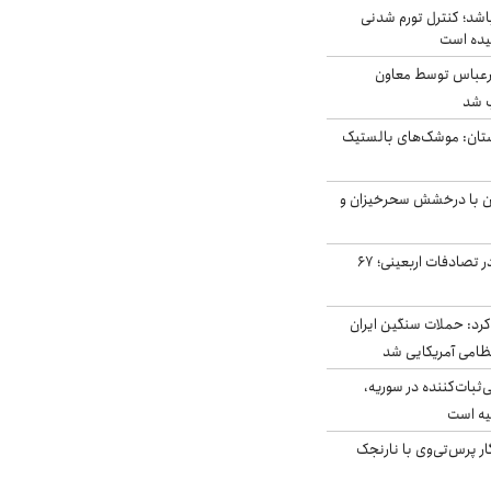
اشد؛ کنترل تورم شدنی
یده است
رعباس توسط معاون
ب شد
تان: موشک‌های بالستیک
ان با درخشش سحرخیزان و
جان باختن ۲۴ زائر در تصادفات اربعینی؛ ۶۷
رد: حملات سنگین ایران
‌ثبات‌کننده در سوریه،
یه است
ار پرس‌تی‌وی با نارنجک