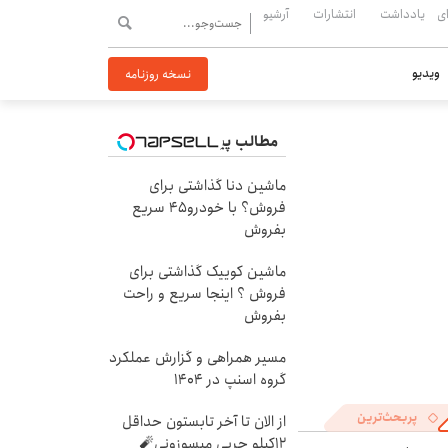
ی
یادداشت
انتشارات
آرشیو
ویدیو
نسخه روزنامه
مطالب پیشنهادی
ماشین دنا گذاشتی برای
فروش؟ با خودرو45 سریع
بفروش
ماشین کوییک گذاشتی برای
فروش ؟ اینجا سریع و راحت
بفروش
مسیر همراهی و گزارش عملکرد
گروه اسنپ در ۱۴۰۴
پربحث‌ترین
از الان تا آخر تابستون حداقل
12کیلو چربی میسوزونی🧨