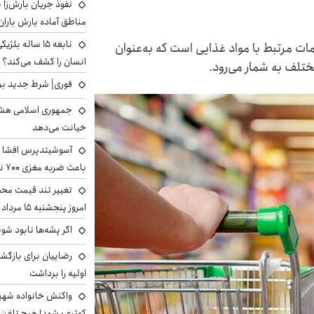
نفوذ جریان بارش‌زا ب
مناطق آماده بارش باران
نابغه ۱۵ ساله 
ات مرتبط با مواد غذایی است که به‌عنوان
انسان را کشف می‌کند؟
تلف به شمار می‌رود.
فوری| شرط جدید برا
جمهوری اسلامی هشد
خیانت می‌دهد
آسوشیتدپرس افشا ک
باعث ضربه مغزی ۷۰۰ نظامی آمریکایی شد
تغییر تند قیمت محصو
امروز پنجشنبه ۱۵ مرداد ۱۴۰۵ +جدول
اگر پشه‌ها نابود شو
رضاییان برای بازگش
اولیه را برداشت
واکنش خانواده شهید 
کوثری: شهدا هیچ تلفن 