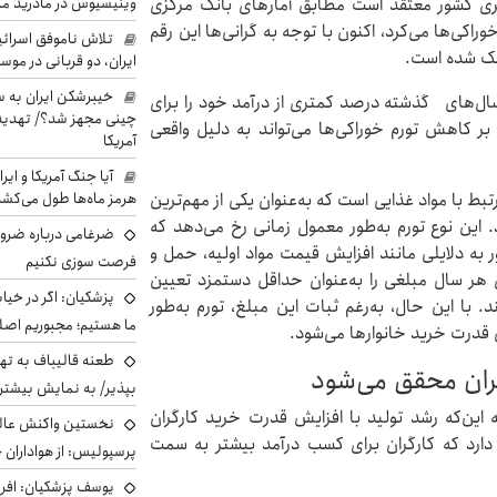
وینیسیوس در مادرید م
ری کشور معتقد است مطابق آمارهای بانک مرکزی
 خود را صرف خوراکی‌ها می‌کرد، اکنون با توجه به گرانی‌ها این رقم
تلاش ناموفق اسرائی
ایران، دو قربانی در موس
خیبرشکن ایران به س
 سال‌های گذشته درصد کمتری از درآمد خود را برای
چینی مجهز شد؟/ تهدید 
 بر کاهش تورم خوراکی‌ها می‌تواند به دلیل واقعی
آمریکا
آیا جنگ آمریکا و ای
هرمز ماه‌ها طول می‌کش
ط با مواد غذایی است که به‌عنوان یکی از مهم‌ترین
این نوع تورم به‌طور معمول زمانی رخ می‌دهد که
ضرغامی درباره ضرور
 به دلایلی مانند افزایش قیمت مواد اولیه، حمل و
فرصت سوزی نکنیم
ای هر سال مبلغی را به‌عنوان حداقل دستمزد تعیین
پزشکیان: اگر در خی
 با این حال، به‌رغم ثبات این مبلغ، تورم به‌طور
ما هستیم؛ مجبوریم اصلا
درت خرید خانوارها می‌شود.
طعنه قالیباف به ته
گران محقق می‌شود
بپذیر/ به نمایش بیشتری
 این‌که رشد تولید با افزایش قدرت خرید کارگران
نخستین واکنش عالی
دارد که کارگران برای کسب درآمد بیشتر به سمت
پرسپولیس: از هواداران 
یوسف پزشکیان: افرا