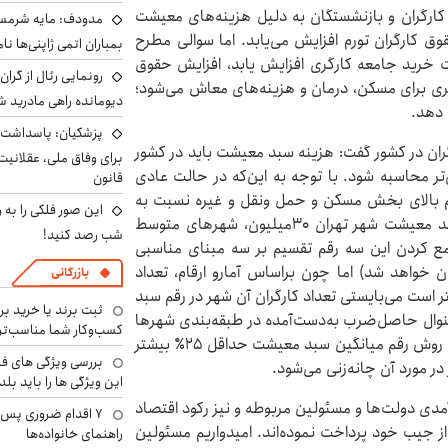
م کارگران و بازنشستگان به دلیل هزینه‌های معیشت
مدودف: مایه شرمسا
ق کارگران تورم افزایش می‌یابد. اما سوالی مطرح
بمباران اتمی ژاپنی‌ها نام
 خرید جامعه کارگری افزایش یابد، افزایش حقوق
رونمایی رئال از گرا
ی برای مسکن، درمان و هزینه‌های معاش می‌شود؛
دیومانده راهی مادرید ش
 دهد.
پزشکیان: پاسداشت 
گران در کشور گفت: هزینه سبد معیشت باید در کشور
برای وفاق ملی، عقلانیت
تر محاسبه شود. با توجه به این‌که در حالت عادی
قانون
 بالای بخش مسکن و حمل ونقل و غیره نسبت به
این صور فلکی را به ر
شهرهای متوسط وکوچکتر بالاست (به طور مثال اگر سبد معیشت شهر تهران ۳۰میلیون، شهرهای متوسط
شب رصد کنید!
یلیون تومان باشد جمع کردن این سه رقم تقسیم بر سه مبنای مناسبی
 در این روش، میانگین سه نرخ عدد ۲۰میلیون خواهد شد) اما چون براساس آمارو ارقام، تعداد
بازرگانی
 است می‌بایستی تعداد کارگران آن شهر در رقم سبد
ثبت برند یا خرید برن
ال حاصل‌ضرب به‌دست‌آمده در طبقه‌بندی شهرها
کسب‌وکار شما مناسب‌ت
و استان‌ها تقسیم بر کل کارگران کشور شود. قطعا در این روش رقم میانگین سبد معیشت حداقل ۲۵٪ بیشتر
بررسی ویژگی های فن
ر مورد آن چانه‌زنی می‌شود.
این ویژگی ها را باید بلد
آمدی دولت‌ها و مسئولین مربوطه و نیز رکود اقتصاد
۷ اقدام ضروری پس 
را از جیب خود پرداخت نموده‌اند. امیدواریم مسئولین
راهنمای خانواده‌ها