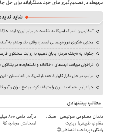
مربوطه در تصمیم‌گیری‌های خود عملگرایانه برای حل چ
شاید ندیده
آشکارترین اعتراف آمریکا به شکست در برابر ایران؛ ایده خلاقا
مجتبی شکوری در راهپیمایی اربعین؛ وقتی یک ویدئو به آیینه‌
چگونه به «جنگ هرمز» پایان دهیم؛ به روایت سخنگوی فارسی‌ز
فراخوان دریافت ایده‌های «خلاقانه و نامتعارف» در پنتاگون بر
ترامپ در حال تکرار کارزار فاجعه‌بار آمریکا در افغانستان - این 
چرا ترامپ حمله به ایران را متوقف کرد؛ موضع ایران و آمریک
مطالب پیشنهادی
دندان مصنوعی سوئیسی | سبک،
درآمد ما
مقاوم، طبیعی! ویزیت
امتحانش مجانیه😉
رایگان+پرداخت اقساطی😍