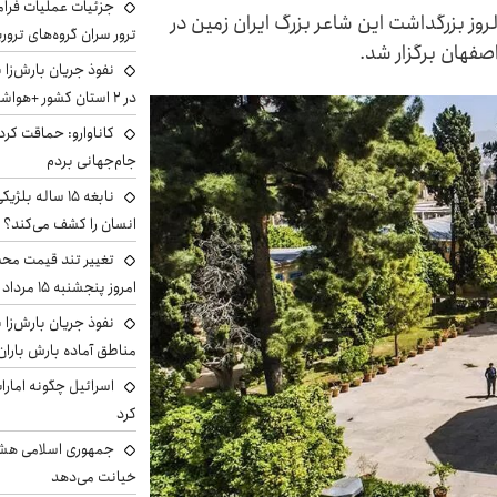
جزئیات عملیات فرامر
ز بزرگداشت این شاعر بزرگ ایران زمین در
ترور سران گروه‌های ترو
فهان برگزار شد.
نفوذ جریان بارش‌زا 
در ۲ استان کشور +هواشناسی فردا
کاناوارو: حماقت کردم
جام‌جهانی بردم
نابغه ۱۵ ساله 
انسان را کشف می‌کند؟
تغییر تند قیمت محصو
امروز پنجشنبه ۱۵ مرداد ۱۴۰۵ +جدول
نفوذ جریان بارش‌زا ب
مناطق آماده بارش باران
اسرائیل چگونه امارا
کرد
جمهوری اسلامی هشد
خیانت می‌دهد