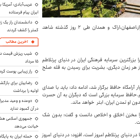
غریب‌آبادی: آمریکا 
ایران پیام فرستاده
دانشمندان راز یک زن
اطلاعات نوشت: شهرهای مختلف کشورمان نظیر شیراز،اصفهان،اراک و همدان طی 2 روز گذشته شاهد
کمتر را کشف کردند
آخرین مطالب
شیب ریزش قیمت دلار
بزرگترین سرمایه فرهنگی ایران در دنیای پرتلاطم
۱۵ مرداد
 از هر زمان دیگری، بشریت برای رسیدن به قله صلح
راز زیبایی پوست کره‌
رضاییان برای بازگش
رامگاه حافظ برگزار شد، ادامه داد: باید با صدای
اولیه را برداشت
ریم.حافظ سرمایه بزرگی است که دیگران به آن حسرت
«وعده و وعید مدیرا
ن او تمدن ایران، ابتر خواهد ماند.
در آن کمبود ندارد
را مخزن اخلاق و اخلاص دانست و گفت: بدون شک
جمهوری اسلامی هشد
ت.
خیانت می‌دهد
ر دنیای پرتلاطم امروز است، افزود: در دنیای امروز
حمله ایران به پایگاه