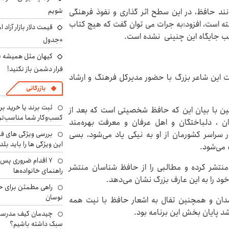
شویم
ند حافظ، در این سطح اثر گذاری و نفوذ فرهنگی
ته است، افزود:به جرات می توان گفت که هیچ کتاب
ب جایگاه این چنینی نشده است.
+جدول
کیهان مثل همیشه ساز
فرار دشمن باز نکنید!
 این شاعر بزرگ با حضور مدیرکل فرهنگ و ارشاد
بازرگانی
ثبت برند یا خرید برن
یین با بیان این که حافظ شخصیتی است که بعد از
کسب‌وکار شما مناسب‌ت
، دلباختگان و اهل عرفان و معرفت بهره‌مند
 سراسر کشورمان از او به نیکی یاد می‌شود، بسی
بررسی ویژگی های فن
این ویژگی ها را باید بلد
 می‌شود.
۷ اقدام ضروری پس 
 منتشر کرده و مطالبی را از حافظ‌ شناسان منتشر
راهنمای خانواده‌ها
خود را به این عارف بزرگ نشان می‌دهد.
راهی مطمئن برای ح
نوسان
مدان و همچنین تفال به اشعار حافظ با نیت همه
 پایان بخش این برنامه بود.
چیدمان کیف مدرسه؛
سبک داشته باشیم؟