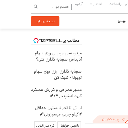
ی
یادداشت
انتشارات
آرشیو
ویدیو
نسخه روزنامه
مطالب پیشنهادی
میدونستی میتونی روی سهام
آدیداس سرمایه گذاری کنی؟
سرمایه گذاری ارزی روی سهام
تویوتا - کلیک کن
مسیر همراهی و گزارش عملکرد
گروه اسنپ در ۱۴۰۴
از الان تا آخر تابستون حداقل
12کیلو چربی میسوزونی🧨
پربحث‌ترین
بازرسی جرثقیل
فرم ساز آنلاین