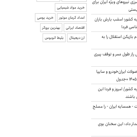
زی نیروهای ویژه ایران برای
خرید مواد شیمیایی
ریستی
امداد کرمان موتور
خرید یوسی
به کشور؛ امشب بارش باران
اقتصاد ایرانی
بهترین بروکر
 بازیکن استقلال را به
ارز دیجیتال
بلیط اتوبوس
بلژیکی راز طول عمر و توقف پیری
لات ایران‌خودرو و سایپا
ه کشور/ امروز و فردا این
 باشند
ت - همسایه ایران - را مسلح
ار داد: این سخنان بوی