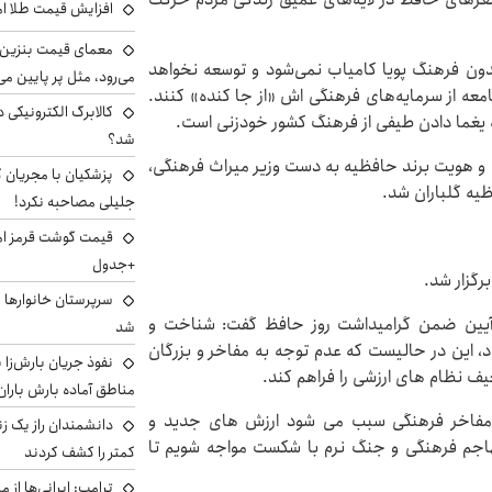
افزایش قیمت طلا امروز پنجش
معمای قیمت بنزین د
ون فرهنگ پویا کامیاب نمی‌شود و توسعه نخواهد
می‌رود، مثل پر پایین می‌
معه از سرمایه‌های فرهنگی اش «از جا کنده» کنند.
کالابرگ الکترونیکی 
به یغما دادن طیفی از فرهنگ کشور خودزنی است.
شد؟
و) و هویت برند حافظیه به دست وزیر میراث فرهنگی،
پزشکیان با مجریان 
یه گلباران شد.
جلیلی مصاحبه نکرد!
+جدول
گزار شد.
سرپرستان خانوارها ب
 آیین ضمن گرامیداشت روز حافظ گفت: شناخت و
شد
این در حالیست که عدم توجه به مفاخر و بزرگان
نفوذ جریان بارش‌زا ب
 نظام های ارزشی را فراهم کند.
مناطق آماده بارش باران
مفاخر فرهنگی سبب می شود ارزش های جدید و
دانشمندان راز یک زن
 تهاجم فرهنگی و جنگ نرم با شکست مواجه شویم تا
کمتر را کشف کردند
ترامپ: ایرانی‌ها از 