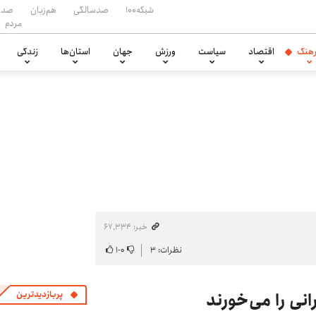
شبکه۱۰۰
صدسالگی
هم‌زبان
صدا
مردم
هنگ
اقتصاد
سیاست
ورزش
جهان
استان‌ها
زندگی
خبر: ۶۷٬۳۳۴
نظرات: ۳
۰
-
۱
نی را می‌خورند
پربازدیدترین