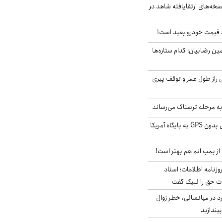
سخه‌های ارتقایافته شاهد در
قیمت خودرو بعید است!
مین رضاییان؛ کدام ستاره‌ها
بلژیکی راز طول عمر و توقف پیری
به مرحله ترسناک می‌رساند
حمله خلبانان ایرانی بدون GPS به پایگاه آمریکا
از بمب اتم هم بهتر است!
زنامه اطلاعات؛ استاد
وت حق را لبیک گفت
د در میانسالی، خطر زوال