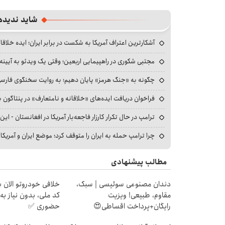
شاید ندیده
آشکارترین اعتراف آمریکا به شکست در برابر ایران؛ ایده خلاقا
مجتبی شکوری در راهپیمایی اربعین؛ وقتی یک ویدئو به آیینه‌
چگونه به «جنگ هرمز» پایان دهیم؛ به روایت سخنگوی فارسی‌ز
فراخوان دریافت ایده‌های «خلاقانه و نامتعارف» در پنتاگون بر
ترامپ در حال تکرار کارزار فاجعه‌بار آمریکا در افغانستان - این 
چرا ترامپ حمله به ایران را متوقف کرد؛ موضع ایران و آمریک
مطالب پیشنهادی
دندان مصنوعی سوئیسی | سبک،
خلافی خودروتو الان بب
مقاوم، طبیعی! ویزیت
کد ملی، بدون نیاز به
رایگان+پرداخت اقساطی😍
حضوری ✅