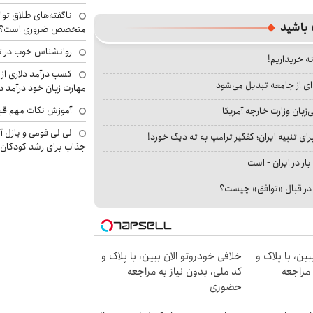
ناگفته‌های طلاق توا
 باشید
متخصص ضروری است؟
روانشناس خوب در ت
نه خریداریم!
کسب درآمد دلاری از 
ای از جامعه تبدیل می‌شود
مهارت زبان خود درآمد د
آموزش نکات مهم قبل 
بان وزارت خارجه آمریکا
لی لی فومی و پازل آ
ای تنبیه ایران؛ کفگیر ترامپ به ته دیگ خورد!
جذاب برای رشد کودکان
بار در ایران - است
ا در قبال «توافق» چیست؟
ین، با پلاک و
خلافی خودروتو الان ببین، با پلاک و
 مراجعه
کد ملی، بدون نیاز به مراجعه
حضوری