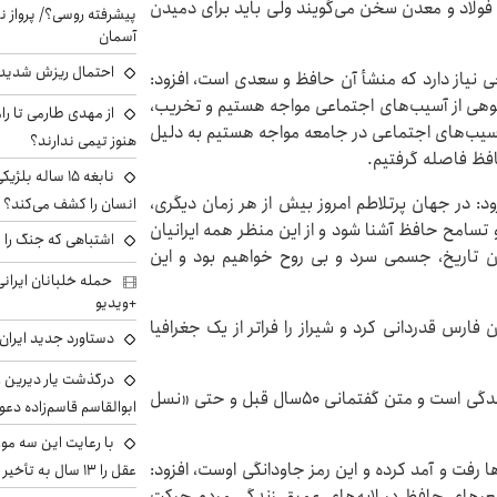
 فولاد و معدن سخن می‌گویند ولی باید برای دمیدن
پیشرفته روسی؟/ پرواز ن
آسمان
احتمال ریزش شدید 
ی نیاز دارد که منشأ آن حافظ و سعدی است، افزود:
نبوهی از آسیب‌های اجتماعی مواجه هستیم و تخریب،
از مهدی طارمی تا را
از آسیب‌های اجتماعی در جامعه مواجه هستیم به دلیل
هنوز تیمی ندارند؟
افظ فاصله گرفتیم.
نابغه ۱۵ ساله 
: در جهان پرتلاطم امروز بیش از هر زمان دیگری،
انسان را کشف می‌کند؟
تسامح حافظ آشنا شود و از این منظر همه ایرانیان
اشتباهی که جنگ را 
ون تاریخ، جسمی سرد و بی روح خواهیم بود و این
+ویدیو
فارس قدردانی کرد و شیراز را فراتر از یک جغرافیا
دستاورد جدید ایران 
درگذشت یار دیرین رو
دستیار اجتماعی رئیس جمهوری هم گفت: حافظ شاعر زندگی است و متن گفتمانی ۵۰سال قبل و حتی «نسل
ابوالقاسم قاسم‌زاده دع
با رعایت این سه مور
 رفت و آمد کرده و این رمز جاودانگی اوست، افزود:
عقل را ۱۳ سال به تأخیر بیندازید
عرهای حافظ در لایه‌های عمیق زندگی مردم حرکت