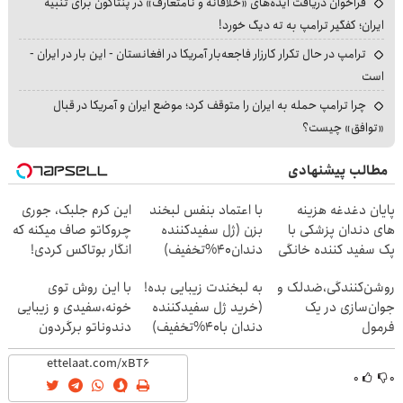
فراخوان دریافت ایده‌های «خلاقانه و نامتعارف» در پنتاگون برای تنبیه
ایران؛ کفگیر ترامپ به ته دیگ خورد!
ترامپ در حال تکرار کارزار فاجعه‌بار آمریکا در افغانستان - این بار در ایران -
است
چرا ترامپ حمله به ایران را متوقف کرد؛ موضع ایران و آمریکا در قبال
«توافق» چیست؟
مطالب پیشنهادی
پایان دغدغه هزینه
با اعتماد بنفس لبخند
این کرم جلبک، جوری
های دندان پزشکی با
بزن (ژل سفیدکننده
چروکاتو صاف میکنه که
پک سفید کننده خانگی
دندان40%تخفیف)
انگار بوتاکس کردی!
(تخفیف ویژه)
روشن‌کنندگی،ضد‌لک و
به لبخندت زیبایی بده!
با این روش توی
جوان‌سازی در یک
(خرید ژل سفیدکننده
خونه،سفیدی و زیبایی
فرمول
دندان با40%تخفیف)
دندوناتو برگردون
حرفه‌ای50%تخفیف
(40%off)
۰
۰