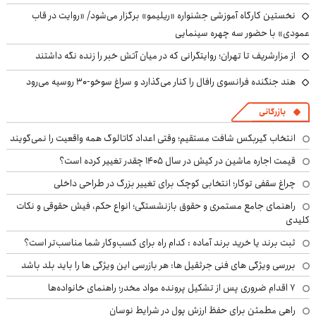
نخستین کارگاه آموزشی جشنواره «ریلیمو» برگزار می‌شود/ «روایت در قاب
عمودی» با حضور سه چهره سینمایی
از مزارشریف تا تهران؛ روایتگرانی که در میان آتش خبر را زنده نگه داشتند
هند جنگنده فرانسوی رافال را کنار می‌گذارد و سراغ سوخو-30 روسیه می‌رود
بازرگانی
انتخاب گیربکس شافت مستقیم؛ وقتی اعداد کاتالوگ همه واقعیت را نمی‌گویند
قیمت اجاره ماشین در کیش در سال ۱۴۰۵ چقدر تغییر کرده است؟
چراغ سقفی توکار؛ انتخابی کوچک برای تغییر بزرگ در طراحی داخلی
راهنمای جامع مستمری و حقوق بازنشستگی؛ انواع حکم، فیش حقوقی و نکات
کلیدی
ثبت برند یا خرید برند آماده : کدام راه برای کسب‌وکار شما مناسب‌تر است؟
بررسی ویژگی های فنی جرثقیل ها: هر بازرسی این ویژگی ها را باید بلد باشد
۷ اقدام ضروری پس از تشکیل پرونده مواد مخدر؛ راهنمای خانواده‌ها
راهی مطمئن برای حفظ ارزش پول در شرایط نوسان