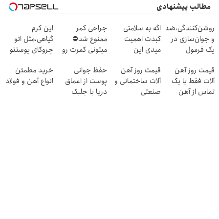
مطالب پیشنهادی
روشن‌کنندگی،ضد‌لک
اگه به سلامتی
جراحی کمر
این کرم
و جوان‌سازی در
کبدت اهمیت
ممنوع شد⛔
گیاهی،مثل اتو
یک فرمول
میدی این
میتونی کمرت رو
چروکای پوستتو
حرفه‌ای50%تخفیف
دمنوش رو
در منزل درمان
صاف
قیمت روز آهن
قیمت روز آهن
حفظ جوانی
خرید مطمئن
استفاده کن
کنی! 👈🏻
میکنه!+تخفیف
آلات فقط با یک
آلات ساختمانی و
پوست از اعماق
انواع آهن و فولاد
پرسش‌نامه
ویژه
تماس از آهن
صنعتی
دریا با جلبک
پرایس
اسپیرولینا