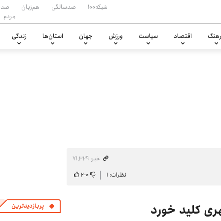
شبکه۱۰۰
صدسالگی
هم‌زبان
صدا
مردم
هنگ
اقتصاد
سیاست
ورزش
جهان
استان‌ها
زندگی
خبر: ۷۱٬۳۲۹
نظرات: ۱
۰
-
۲
ری کلید خورد
پربازدیدترین