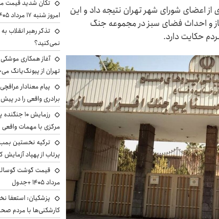
تکان شدید قیمت محص
 از اعضای شورای شهر تهران نتیجه داد و این
امروز شنبه ۱۷ مرداد ۱۴۰۵
ساز و احداث فضای سبز در مجموعه جنگ
تذکر رهبر انقلاب به 
دم حکایت دارد.
نمی‌کنید؟
آغاز همکاری موشکی ا
تهران از پیونگ‌یانگ می‌
پیام معنادار عراقچی:
برادری واقعی را در پیش 
رزمایش ۱۰ جن
مرکزی با مهمات واقعی
ترکیه نخستین بمب س
پرتاب از پهپاد آزمایش ک
مرداد ۱۴۰۵ +جدول
پزشکیان: استعفا نخوا
کارشکنی‌ها با مردم صح