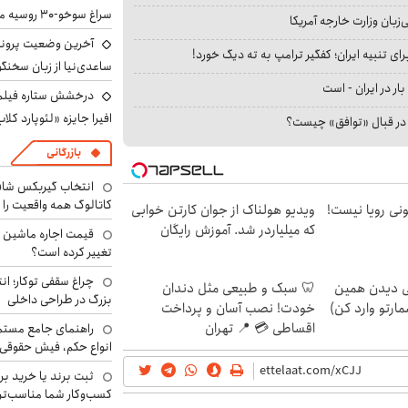
سراغ سوخو-30 روسیه می‌رود
بان وزارت خارجه آمریکا
آخرین وضعیت پروند
ای تنبیه ایران؛ کفگیر ترامپ به ته دیگ خورد!
ساعدی‌نیا از زبان سخنگ
بار در ایران - است
درخشش ستاره فیلم ف
افیرا جایزه «لئوپارد کلاب
ا در قبال «توافق» چیست؟
بازرگانی
انتخاب گیربکس شاف
کاتالوگ همه واقعیت را 
هی 800 میلیونی رویا نیست!
ویدیو هولناک از جوان کارتن خوابی
که میلیاردر شد. آموزش رایگان
تغییر کرده است؟
چراغ سقفی توکار؛ ان
لی دیدن همین
🦷 سبک و طبیعی مثل دندان
بزرگ در طراحی داخلی
مارتو وارد کن)
خودت! نصب آسان و پرداخت
اقساطی 💳 📍 تهران
راهنمای جامع مستم
انواع حکم، فیش حقوقی 
ثبت برند یا خرید برن
کسب‌وکار شما مناسب‌ت