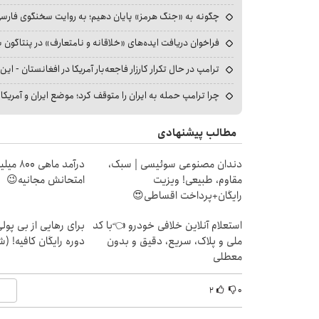
چگونه به «جنگ هرمز» پایان دهیم؛ به روایت سخنگوی فارسی‌ز
فراخوان دریافت ایده‌های «خلاقانه و نامتعارف» در پنتاگون بر
ترامپ در حال تکرار کارزار فاجعه‌بار آمریکا در افغانستان - این 
چرا ترامپ حمله به ایران را متوقف کرد؛ موضع ایران و آمریک
مطالب پیشنهادی
دندان مصنوعی سوئیسی | سبک،
درآمد ما
مقاوم، طبیعی! ویزیت
امتحانش مجانیه😉
رایگان+پرداخت اقساطی😍
استعلام آنلاین خلافی خودرو 👈با کد
برای رهایی از بی پو
ملی و پلاک، سریع، دقیق و بدون
دوره رایگان کافیه! (ش
معطلی
۲
۰