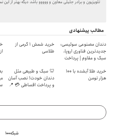
تلویزیون و برادر جلیلی معاون و ووووو باشد دیگه بهتر از این نم
مطالب پیشنهادی
دندان مصنوعی سوئیسی:
خرید شمش 1 گرمی از
خر
جدیدترین فناوری اروپا،
طلاسی
از ۰.۵ گرم تا ۰
سبک و مقاوم | پرداخت
قسطی
خرید طلا آبشده با 100
🦷 سبک و طبیعی مثل
به
هزار تومن
دندان خودت! نصب آسان
می
و پرداخت اقساطی 💳 📍
سر
تهران
شبکه۱۰۰