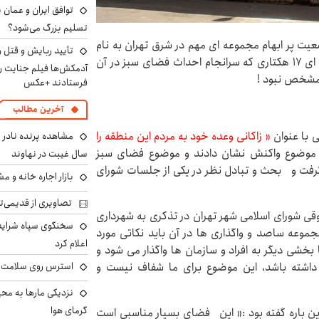
توافق ایران و عمان ب
تسلیم بزرگ می‌شود؟
عیت پر ابهام مجموعه ای مهم در شرق تهران به نام
تأیید ربایش و قتل 
صنایع جنگ افزارسازی «ساصد» خبر داده بود، مجموعه ای ۱۷ هکتاری که سرانجام احداث فضای سبز در آن
آدمکش‌ها فیلم جنایت را
فرستادند +عکس
آخرین مطالب
ی با عنوان
« زاکانی وعده خود به مردم این منطقه را
ن موضوع واکنش نشان دادند و موضوع فضای سبز
سال غیبت در نهاوند
رفت و بحث و تبادل نظر در یکی از جلسات شورای
بازار اجاره خانه و 
تصاویری از قدیمی‌ت
قی شورای اسلامی شهر تهران در تذکری به شهرداری
سخنگوی سپاه شرایط 
جموعه ساصد و واگذاری ها در آن باید نکاتی مورد
اعلام کرد
 آن به منطقه ۱۳ واگذار شده اما بخشی دیگر به افراد و سازمان ها واگذار می شود و
را داشته باشد، این موضوع برای ما شفاف نیست و
استرس روی سلامت ب
نزدیکی مارها به مح
گرمای هوا
 باره گفته بود :« این فضای بسیار مناسبی است