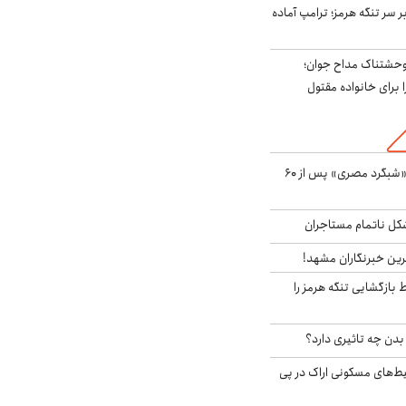
ر سر تنگه هرمز؛ ترامپ آماده
وحشتناک مداح جوان؛
 برای خانواده مقتول
مشاهده پرنده نادر «شبگرد مصری» پس از ۶۰
مشکل ناتمام مستاجران
رین خبرنگاران مشهد!
بازگشایی تنگه هرمز را
دن چه تاثیری دارد؟
یط‌های مسکونی اراک در پی