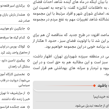
با بیان اینکه در ماه های آینده شاهد احداث فضای
برکناری امیر قلعه‌ن
به «اطلاعات آنلاین» گفت: با توجه به اهمیت این
، اعضای شورای شهر و افراد مرتبط با این مجموعه
هشدار بارش باران و
انشاالله شاهد تغییرات مهم به نفع مردم در مجموعه
صادر شد
جایگزین ناو هواپیما
اصد افزود: در طرح جدید که مناقصه آن هم برای
کدام گیاه ها سرفه‌ه
تحویل کار به پیمانکاران مرتبط در حال انجام است، قرار بر این شد تا با اولویت فضای سبز ، حدود ۱۱ هکتار از
هد برنامه خوبی در این مجموعه خواهیم بود.
کولاک بورس در اول
از ۱۰۰هزار واحد رشد کرد
ی در منطقه سیزده شهرداری تهران، اظهار داشت:
پیگیری تامین دارو، 
سبز است و این مطالبه هم به حق است و در این
مشکل آب زاهدان
وه و تره‌بار و سرانه های بهداشتی هم قرار است
رد.
نخستین کارگاه آموزش
می‌شود/ «روایت در قاب
 باشید
سینمایی
از مزارشریف تا تهران
نه خریداریم!
خبر را زنده نگه داشتند
ای از جامعه تبدیل می‌شود
هند جنگنده فرانسوی ر