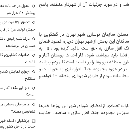
در آن مستقر خواهد شد و در مورد جزئیات آن از شهردار منطقه، پاسخ
تحول در خدمات تخص
پوشش ۱۹۲ هزار نفر
تحقق ۱۲۴ درص
جهش تولید مرغ در فار
ن مسکن سازمان نوسازی شهر تهران در گفتگویی با
درگذشت رئیس دفتر ن
 ساکنان این بخش از شهر تهران درباره کمبود فضای
همدان بر اثر سانحه
گ افزار سازی به حق است تاکید کرده بود : « به
ا باید برداشته شود، کار احداث بوستان آغاز و
ی منطقه دیوارها را برنداشته است تا مردم بتوانند
گذشت
سبز در حوزه مجموعه جنگ افزارسازی به حق است و
اجرای نمایش کمدی 
تاکید می‌کنم بحث بوستان منتفی نشده است و ما پیگیر مطالبات مردم از طریق شهرداری منطقه ۱۳ خواهیم
سنگلج
«توافق مکه» آغاز ش
است؟
ماهی‌های وحشی می‌تو
ارات تعدادی از اعضای شورای شهر این روزها خبرها
تشخیص دهند؟
 سبز در مجموعه جنگ افزار سازی « ساصد» حکایت
پزشکیان: کمک خبرنگ
حدت در داخل کشور بسی