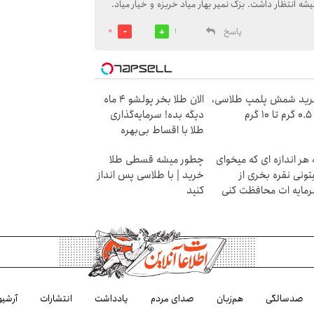
یشه انتظار داشت. بزک نمیر بهار میاد خربزه و خیار میاد.
پاسخ
0
1
ید شمش پلمپ طلاسی،
الان طلا بخر پولشو 4 ماه
۱ گرم
دیگه بده! سرمایه‌گذاری
طلا با اقساط بی‌بهره
 هر اندازه ای که میخوای
چطور میشه قسطی طلا
تونی نقره بخری از
خرید | با طلاسی پس انداز
مایه ات محافظت کنی
کنید
صدسالگی
هم‌زبان
صدای مردم
یادداشت
انتشارات
آرشیو