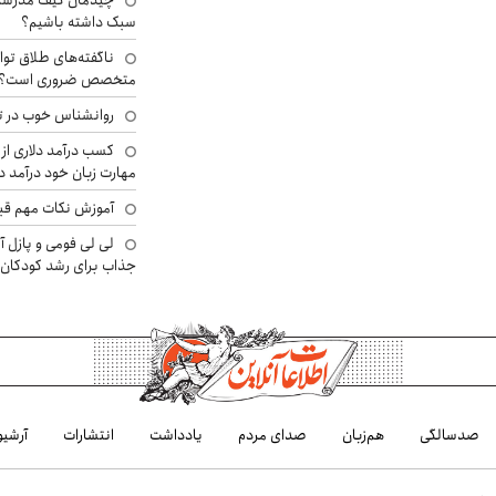
چیدمان کیف مدرسه؛
سبک داشته باشیم؟
ناگفته‌های طلاق توا
متخصص ضروری است؟
روانشناس خوب در ت
کسب درآمد دلاری از 
مهارت زبان خود درآمد د
آموزش نکات مهم قبل 
لی لی فومی و پازل آ
جذاب برای رشد کودکان
صدسالگی
هم‌زبان
صدای مردم
یادداشت
انتشارات
آرشیو