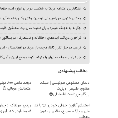
آشکارترین اعتراف آمریکا به شکست در برابر ایران؛ ایده خلاقا
مجتبی شکوری در راهپیمایی اربعین؛ وقتی یک ویدئو به آیینه‌
چگونه به «جنگ هرمز» پایان دهیم؛ به روایت سخنگوی فارسی‌ز
فراخوان دریافت ایده‌های «خلاقانه و نامتعارف» در پنتاگون بر
ترامپ در حال تکرار کارزار فاجعه‌بار آمریکا در افغانستان - این 
چرا ترامپ حمله به ایران را متوقف کرد؛ موضع ایران و آمریک
مطالب پیشنهادی
دندان مصنوعی سوئیسی | سبک،
درآمد ما
مقاوم، طبیعی! ویزیت
امتحانش مجانیه😉
رایگان+پرداخت اقساطی😍
استعلام آنلاین خلافی خودرو 👈با کد
ویدیو هولناک از جوا
ملی و پلاک، سریع، دقیق و بدون
که میلیاردر شد. آموز
معطلی