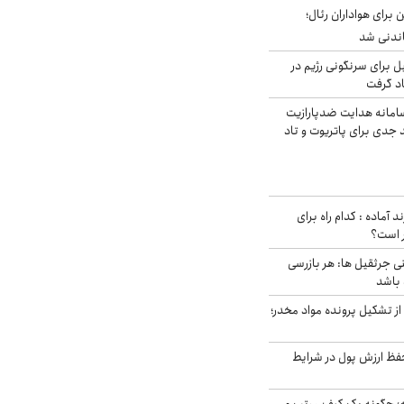
 برای هواداران رئال؛
اندنی شد
ل برای سرنگونی رژیم در
اد گرفت
امانه هدایت ضدپارازیت
جدی برای پاتریوت و تاد
د آماده : کدام راه برای
ر است؟
ی جرثقیل ها: هر بازرسی
 باشد
از تشکیل پرونده مواد مخدر؛
فظ ارزش پول در شرایط