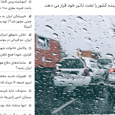
آسوشیتدپرس افشا ک
ده کشور را تحت تاثیر خود قرار می دهد.
باعث ضربه مغزی ۷۰۰ نظامی آمریکایی شد
خیبرشکن ایران به س
چینی مجهز شد؟/ تهدید 
آمریکا
تلاش ناموفق اسرائی
ایران، دو قربانی در موس
واکنش خانواده شهید 
کوثری: شهدا هیچ تلفن 
سامانه‌های دفاع هو
ایران رسید؟
تغییرات شدید محصو
امروز جمعه ۱۶ مرداد ۱۴۰۵ را ببینند
مدودف: مایه شرمسا
بمباران اتمی ژاپنی‌ها نام
تنها منشاء شاد بو
تغییر بزرگ در بازار 