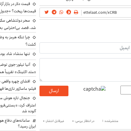
قیمت‌ها ریخت؟ +جدول
سحر دولتشاهی سکو
شد، قصد بی‌احترامی به 
چرا تنگه هرمز به و
گشت؟
تنها منشاء شاد بو
آنیا تیلور-جوی توضی
«متد اکتینگ» تقریباً 
افشای چهره واقعی «
فیلم؛ ماساژور نازی‌ها قه
ارسال
جنجال تازه هوش مصن
اعتراف کرد: «بستنی‌ف
آلوده شد
سامانه‌های دفاع هو
منتشرشده: 1
در انتظار بررسی: 0
غیرقابل انتشار: 0
ایران رسید؟