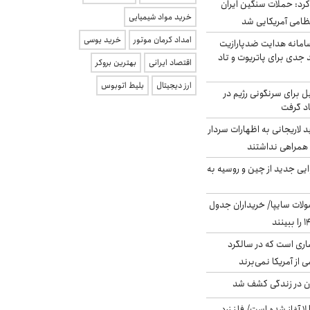
رد: حملات سنگین ایران
خرید مواد شیمیایی
امداد کرمان موتور
خرید یوسی
امانه هدایت ضدپارازیت
جدی برای پاتریوت و تاد
اقتصاد ایرانی
بهترین بروکر
ارز دیجیتال
بلیط اتوبوس
ل برای سرنگونی رژیم در
اد گرفت
لاریجانی به اظهارات سردار
همراهی نداشتند
ایی جدید از چین و روسیه به
لات سایپا/ خریداران جدول
ری است که در سالگرد
ی از آمریکا نمی‌برند
دن در زندگی کشف شد
طلا آغاز شده است/ فلز زرد