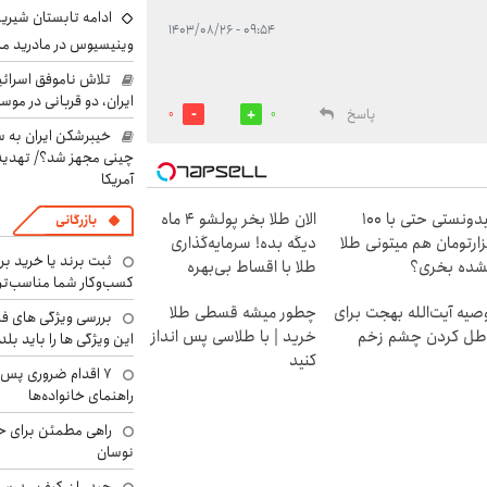
ادامه تابستان شیرین
۰۹:۵۴ - ۱۴۰۳/۰۸/۲۶
وینیسیوس در مادرید م
تلاش ناموفق اسرائی
ایران، دو قربانی در موس
پاسخ
0
0
خیبرشکن ایران به س
چینی مجهز شد؟/ تهدید 
آمریکا
میدونستی حتی با ۱۰۰
الان طلا بخر پولشو 4 ماه
بازرگانی
ارتومان هم میتونی طلا
دیگه بده! سرمایه‌گذاری
ثبت برند یا خرید برن
شده بخری؟
طلا با اقساط بی‌بهره
کسب‌وکار شما مناسب‌ت
صیه آیت‌الله بهجت برای
چطور میشه قسطی طلا
بررسی ویژگی های فن
طل کردن چشم زخم
خرید | با طلاسی پس انداز
این ویژگی ها را باید بلد
کنید
۷ اقدام ضروری پس 
راهنمای خانواده‌ها
راهی مطمئن برای ح
نوسان