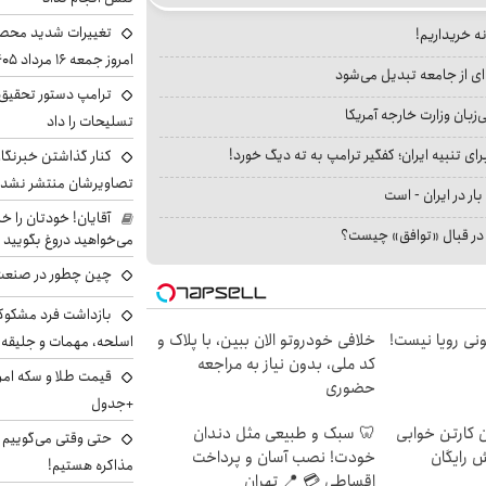
تغییرات شدید محصو
نه خریداریم!
امروز جمعه ۱۶ مرداد ۱۴۰۵ را ببینند
ای از جامعه تبدیل می‌شود
ترامپ دستور تحقیق 
بان وزارت خارجه آمریکا
تسلیحات را داد
ای تنبیه ایران؛ کفگیر ترامپ به ته دیگ خورد!
کنار گذاشتن خبرنگار
تصاویرشان منتشر نشد
بار در ایران - است
آقایان! خودتان را 
ا در قبال «توافق» چیست؟
می‌خواهید دروغ بگویید
چین چطور در صنعت
بازداشت فرد مشکوک 
هی 800 میلیونی رویا نیست!
خلافی خودروتو الان ببین، با پلاک و
اسلحه، مهمات و جلیق
کد ملی، بدون نیاز به مراجعه
حضوری
+جدول
ن کارتن خوابی
🦷 سبک و طبیعی مثل دندان
حتی وقتی می‌گوییم م
ش رایگان
خودت! نصب آسان و پرداخت
مذاکره هستیم!
اقساطی 💳 📍 تهران