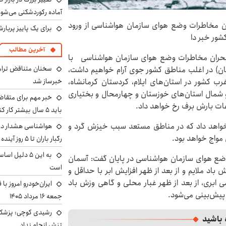
آماده رکوردشکنی می‌شو
ن مخاطرات وضع هوای سازمان هواشناسی از ورود
برای یک پاییز پربار
آخرین مطالب
بحران مخاطرات وضع هوای سازمان هواشناسی با
سخنان متناقض ترامپ 
اینکه از امروز (جمعه، ۲۵ آبان) تا روز یکشنبه (۲۷ آبان) در اغلب مناطق کشور جوی آرام خواهیم داشت،
خبرساز شد
نه بارشی از غرب کشور در استان‌های ایلام، کردستان کرمانشاه،
 و شمال استان‌های خوزستان و چهارمحال و بختیاری
خبر مهم برای متقاض
اعات بارش برف رخ خواهد داد.
باید ۵ سال بیشتر کار کنند
خ خواهد داد که در مناطق مستعد سبب خیزش گرد و
هواشناسی هشدار داد
واج خواهد بود.
رگبار باران تا ۵ روز آینده
به این ۵ دلیل
ضع هوای سازمان هواشناسی در پایان گفت: آسمان
است
باد ملایم و از بعد از ظهر افزایش ابر با حداقل و
ا صاف تا کمی ابری، از بعد از ظهر غبار محلی و گاهی وزش باد
ایران‌خودرو امروز با
جمعه ۱۶ مرداد ۱۴۰۵
رشیدی کوچی: پزشکیا
 باشید
تنش انجام نداد