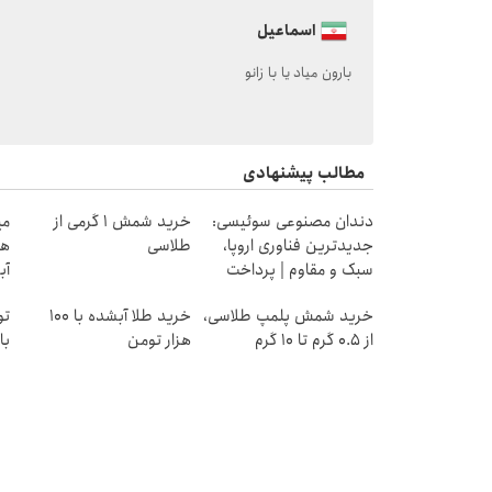
اسماعیل
بارون میاد یا با زانو
مطالب پیشنهادی
دندان مصنوعی سوئیسی:
خرید شمش 1 گرمی از
جدیدترین فناوری اروپا،
طلاسی
هز
سبک و مقاوم | پرداخت
آب
قسطی
خرید شمش پلمپ طلاسی،
خرید طلا آبشده با 100
تو
از ۰.۵ گرم تا ۱۰ گرم
هزار تومن
با