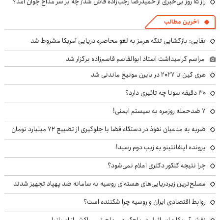
راز ۱۵ روز بی‌خبری از حمیدرضا رجب‌زاده فاش شد/ چه بر سر مداح جوان آمد؟
آخرین مطالب
بقایی: بازگشایی تنگه هرمز به لغو محاصره دریایی آمریکا مشروط شد
مراسم گرامیداشت استاد ابوالقاسم قاسم‌زاده برگزار شد
هری کین تا ۲۰۲۷ در بایرن مونیخ ماندنی شد
۳۰ دقیقه سونا چه تاثیری دارد؟
۷ ضدحمله روزمره به سیستم ایمنی!
ضربه به مدعیان نفوذ در دستگاه قضا با جلوگیری از تضییع ۷۲ میلیارد تومان
پرونده اینفانتینو به زیپ دوم رسید!
چرا نتیجه کنکور دکتری اعلام نمی‌شود؟
مسلح‌ترین زیردریایی‌های هسته‌ای روسیه به سامانه ضد پهپاد تجهیز شدند
روابط اقتصادی ایران و روسیه چرا شکننده است؟
نقش آمریکا و اسرائیل در باج‌گیری مهاجرتی مراکش از اسپانیا