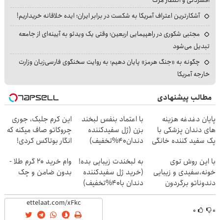
آشکارترین اعتراف آمریکا به شکست در برابر ایران؛ ایده خلاقانه خریداریم!
مجتبی شکوری در راهپیمایی اربعین؛ وقتی یک ویدئو به آیینه‌ای از جامعه
تبدیل می‌شود
چگونه به «جنگ هرمز» پایان دهیم؛ به روایت سخنگوی فارسی‌زبان وزارت
خارجه آمریکا
مطالب پیشنهادی
پایان دغدغه هزینه
با اعتماد بنفس لبخند
این کرم جلبک، جوری
های دندان پزشکی با
بزن (ژل سفیدکننده
چروکاتو صاف میکنه که
پک سفید کننده خانگی
دندان40%تخفیف)
انگار بوتاکس کردی!
(تخفیف ویژه)
با این روش توی
به لبخندت زیبایی بده!
وام خرید ۲۰ گرم طلا -
خونه،سفیدی و زیبایی
(خرید ژل سفیدکننده
بدون ضامن و چک
دندوناتو برگردون
دندان با40%تخفیف)
(40%off)
۰
۰