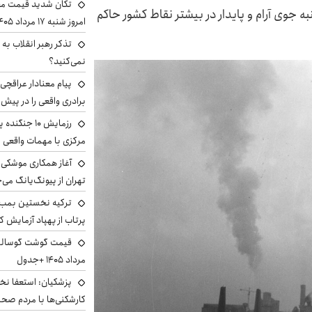
تکان شدید قیمت محص
جوی آرام و پایدار در بیشتر نقاط کشور حاکم
امروز شنبه ۱۷ مرداد ۱۴۰۵
تذکر رهبر انقلاب به 
نمی‌کنید؟
پیام معنادار عراقچی:
برادری واقعی را در پیش 
رزمایش ۱۰ جن
مرکزی با مهمات واقعی
آغاز همکاری موشکی ا
تهران از پیونگ‌یانگ می‌
ترکیه نخستین بمب س
پرتاب از پهپاد آزمایش ک
مرداد ۱۴۰۵ +جدول
پزشکیان: استعفا نخوا
کارشکنی‌ها با مردم صح