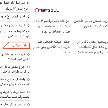
دلار بازا
+نرخ امروز ۱۷ مرداد
این داروی تلخ چاره
ید شمش پلمپ طلاسی،
الان طلا بخر پولشو 4 ماه
تأیید ربایش و قتل 
۱ گرم
دیگه بده! سرمایه‌گذاری
آدمکش‌ها فیلم جنایت را
طلا با اقساط بی‌بهره
فرستادند +عکس
یدآمپول‌های لاغری از
چطور میشه قسطی طلا
بازرگانی
روخانه های اطرافت،
خرید | با طلاسی پس انداز
سال فوری همراه با پک
کنید
!
تغییر کرده است؟
چراغ سقفی توکار؛ ان
بزرگ در طراحی داخلی
راهنمای جامع مستم
انواع حکم، فیش حقوقی 
ثبت برند یا خرید برن
کسب‌وکار شما مناسب‌ت
بررسی ویژگی های فن