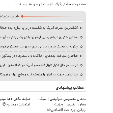
سه درجه سانتی‌گراد بالای صفر خواهد رسید.
شاید ندیده
آشکارترین اعتراف آمریکا به شکست در برابر ایران؛ ایده خلاقا
مجتبی شکوری در راهپیمایی اربعین؛ وقتی یک ویدئو به آیینه‌
چگونه به «جنگ هرمز» پایان دهیم؛ به روایت سخنگوی فارسی‌ز
فراخوان دریافت ایده‌های «خلاقانه و نامتعارف» در پنتاگون بر
ترامپ در حال تکرار کارزار فاجعه‌بار آمریکا در افغانستان - این 
چرا ترامپ حمله به ایران را متوقف کرد؛ موضع ایران و آمریک
مطالب پیشنهادی
دندان مصنوعی سوئیسی | سبک،
درآمد ما
مقاوم، طبیعی! ویزیت
امتحانش مجانیه😉
رایگان+پرداخت اقساطی😍