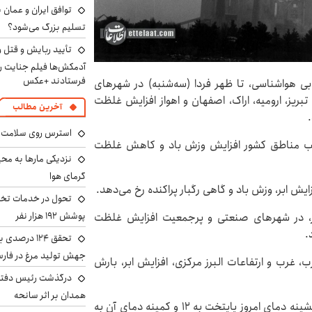
توافق ایران و عمان ب
تسلیم بزرگ می‌شود؟
تأیید ربایش و قتل 
آدمکش‌ها فیلم جنایت را
فرستادند +عکس
ی هواشناسی، تا ظهر فردا (سه‌شنبه) در شهرهای
ریز، ارومیه، اراک، اصفهان و اهواز افزایش غلظت
آخرین مطالب
استرس روی سلامت ب
 غالب مناطق کشور افزایش وزش باد و کاهش غلظت
نزدیکی مارها به مح
گرمای هوا
ش ابر، وزش باد و گاهی رگبار پراکنده رخ می‌دهد.
تحول در خدمات تخص
پوشش ۱۹۲ هزار نفر
شور، در شهرهای صنعتی و پرجمعیت افزایش غلظت
.
تحقق ۱۲۴ درص
جهش تولید مرغ در فار
، غرب و ارتفاعات البرز مرکزی، افزایش ابر، بارش
درگذشت رئیس دفتر ن
همدان بر اثر سانحه
آسمان امروز تهران صاف تا کمی ابری و غبارآلود است. بیشینه دمای امروز پایتخت به ۱۲ و کمینه دمای آن به