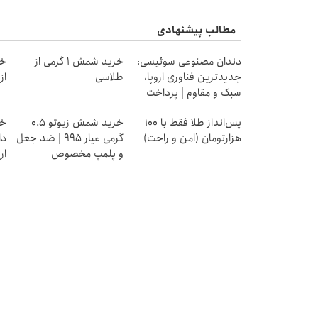
مطالب پیشنهادی
دندان مصنوعی سوئیسی:
خرید شمش 1 گرمی از
خر
جدیدترین فناوری اروپا،
طلاسی
از ۰.۵ گرم تا ۰
سبک و مقاوم | پرداخت
قسطی
پس‌انداز طلا فقط با ۱۰۰
خرید شمش زیوتو ۰.۵
خر
هزارتومان (امن و راحت)
گرمی عیار ۹۹۵ | ضد جعل
دا
و پلمپ مخصوص
ار
یخ