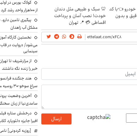
کولاک بورس در اول
 خودرو 👈با کد
🦷 سبک و طبیعی مثل دندان
از ۱۰۰هزار واحد رشد کرد
قیق و بدون
خودت! نصب آسان و پرداخت
پیگیری تامین دارو، 
اقساطی 💳 📍 تهران
مشکل آب زاهدان
نخستین کارگاه آموزش
می‌شود/ «روایت در قاب
سینمایی
از مزارشریف تا تهران
خبر را زنده نگه داشتند
هند جنگنده فرانسوی ر
سراغ سوخو-30 روسیه می‌رود
آخرین وضعیت پروند
ساعدی‌نیا از زبان سخنگ
درخشش ستاره فیلم ف
ارسال
افیرا جایزه «لئوپارد کلاب
[روزبه کردونی] نامی