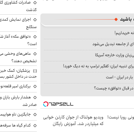
گذشت
 باشید
اجرای نمایش کمدی 
سنگلج
نه خریداریم!
«توافق مکه» آغاز ش
است؟
ای از جامعه تبدیل می‌شود
ماهی‌های وحشی می‌تو
بان وزارت خارجه آمریکا
تشخیص دهند؟
ای تنبیه ایران؛ کفگیر ترامپ به ته دیگ خورد!
پزشکیان: کمک خبرنگ
حدت در داخل کشور بسی
بار در ایران - است
برکناری امیر قلعه‌ن
ا در قبال «توافق» چیست؟
هشدار بارش باران و
صادر شد
جایگزین ناو هواپیما
هی 800 میلیونی رویا نیست!
ویدیو هولناک از جوان کارتن خوابی
که میلیاردر شد. آموزش رایگان
کدام گیاه ها سرفه‌ه