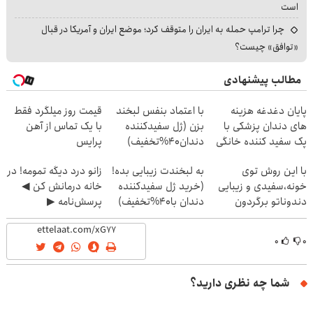
است
چرا ترامپ حمله به ایران را متوقف کرد؛ موضع ایران و آمریکا در قبال
«توافق» چیست؟
مطالب پیشنهادی
پایان دغدغه هزینه
با اعتماد بنفس لبخند
قیمت روز میلگرد فقط
های دندان پزشکی با
بزن (ژل سفیدکننده
با یک تماس از آهن
پک سفید کننده خانگی
دندان40%تخفیف)
پرایس
با این روش توی
به لبخندت زیبایی بده!
زانو درد دیگه تمومه! در
خونه،سفیدی و زیبایی
(خرید ژل سفیدکننده
خانه درمانش کن ◀
دندوناتو برگردون
دندان با40%تخفیف)
پرسش‌نامه ▶
(40%off)
۰
۰
شما چه نظری دارید؟