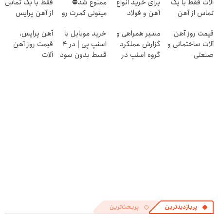
آلات فقط با یک
برای خرید انواع
ممنوع شد⛔
فقط با یک تماس
تماس از آهن
آهن و فولاد
میتونی کمرت رو
از آهن پرایس
پرایس
در منزل درمان
قیمت روز آهن
مسیر همراهی و
خرید موبایل با
آهن پرایس،
کنی! 👈🏻
آلات ساختمانی و
گزارش عملکرد
اسنپ پی | در ۴
قیمت روز آهن
پرسش‌نامه
صنعتی
گروه اسنپ در
قسط بدون سود
آلات
۱۴۰۴
و کارمزد!
پربازدیدترین
پربحث‌ترین