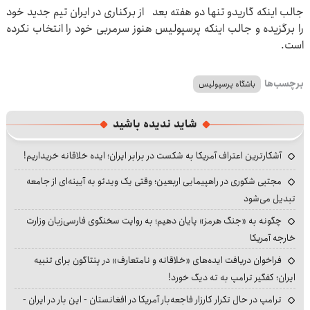
جالب اینکه گاریدو تنها دو هفته بعد از برکناری در ایران تیم جدید خود
را برگزیده و جالب اینکه پرسپولیس هنوز سرمربی خود را انتخاب نکرده
است.
برچسب‌ها
باشگاه پرسپولیس
شاید ندیده باشید
آشکارترین اعتراف آمریکا به شکست در برابر ایران؛ ایده خلاقانه خریداریم!
مجتبی شکوری در راهپیمایی اربعین؛ وقتی یک ویدئو به آیینه‌ای از جامعه
تبدیل می‌شود
چگونه به «جنگ هرمز» پایان دهیم؛ به روایت سخنگوی فارسی‌زبان وزارت
خارجه آمریکا
فراخوان دریافت ایده‌های «خلاقانه و نامتعارف» در پنتاگون برای تنبیه
ایران؛ کفگیر ترامپ به ته دیگ خورد!
ترامپ در حال تکرار کارزار فاجعه‌بار آمریکا در افغانستان - این بار در ایران -