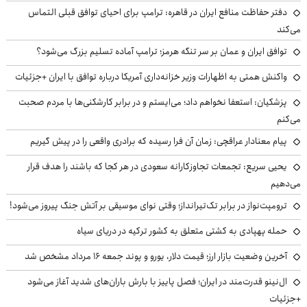
دفتر حفاظت منافع ایران در قاهره: ترامپ برای احیای توافق قبلی التماس
می‌کند
توافق ایران و عمان بر سر تنگه هرمز؛ ترامپ آماده تسلیم بزرگ می‌شود؟
واکنش همتی به اظهارات وزیر خزانه‌داری آمریکا درباره توافق با ایران +جزئیات
پزشکیان: استعفا نخواهم داد؛ می‌ایستم و در برابر کارشکنی‌ها با مردم صحبت
می‌کنم
پیام معنادار عراقچی: زمان آن فرا رسیده که برادری واقعی را در پیش گیریم
یحیی سریع: تجمعات تجاوزکارانه سعودی در هر کجا که باشند را هدف قرار
می‌دهیم
ترومپت‌نواز در برابر تک‌تیرانداز؛ وقتی نوای موسیقی بر آتش جنگ پیروز می‌شود!
حمله پهپادی به کشتی متعلق به کشور ترکیه در دریای سیاه
آخرین وضعیت بازار ارز؛ قیمت دلار، یورو و پوند جمعه ۱۶ مرداد مشخص شد
ال‌نینو قدرت‌مند در ایران؛ فصل پاییز با بارش باران‌های شدید آغاز می‌شود
+جزئیات