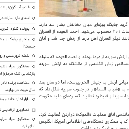
قبض آب گران‌تر شده
ادعای تازه امارات در
ه «فیلق ثامن» (تیپ ۸) است. این گروه جایگاه ویژه‌ای میان مخالفان بشار اسد دارد،
پرونده کلثوم اکبری،
چراکه خاستگاه این تیپ استان درعاست که مهد اعتراضات ۲۰۱۱ محسوب می‌شود. احمد العوده از افسران
 سابق سوریه بود که با آغاز اعتراضات سال ۲۰۱۱ مانند دیگر افسران اهل درعا از ارتش جدا شد و آنان
ماجرای پیامک « م
چیست؟
نقشه ترور مسی و رون
ارتش سوریه از درعا بودند و احمد العوده که متولد
یسانس زبان انگلیسی از دانشگاه به ارتش سوریه
سخنگوی سپاه «شرط 
بازگشایی تنگه هرمز را اع
ن میانی ارتش به جیش الحر پیوست، اما دو سال بعد
م به «شباب السنة» را در جنوب سوریه شکل داد که
سال غیبت در نهاوند
عا، سویدا و قنیطره فعالیت گسترده‌ای علیه حکومت
بازار اجاره خانه و 
تصاویری از قدیمی‌ت
السنة تحت فرماندهی اتاق عملیات «الموک» در اردن فعالیت کرد.
سخنگوی سپاه شرایط 
 با همکاری دستگاه‌های اطلاعاتی آمریکا، انگلیس
اعلام کرد
وب سوریه نقش کلیدی داشت.