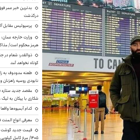
بدترین خبر عمر فوق‌
درگذشت
پرسپولیس مقابل آل
وزارت خارجه عمان: ح
هرمز محکوم است/ مذاکر
ذوالقدر: شعام در جن
کوتاه نخواهد آمد
طعنه مدودوف به زلن
نابودی روسیه راهزنان و ق
مقصد جدید ستاره 
شکاری با پیکان به لیگ م
کدام آبمیوه‌ها واقع
معرفی انواع المنت ف
۱۴۰۵/ مرغ کامل کیلویی چند شد؟ +جدول