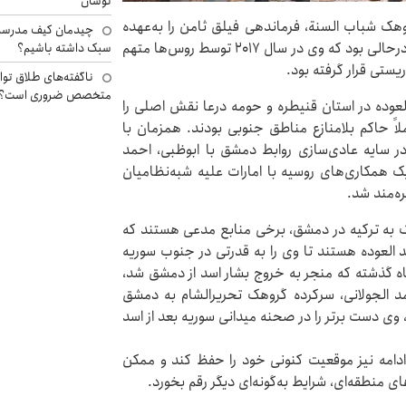
نوسان
روهک شباب السنة، فرماندهی فیلق ثامن را به‌عهده
چیدمان کیف مدرسه؛
گرفت و به متحد روسیه در جنوب سوریه تبدیل شد، این درحالی بود که وی در سال ۲۰۱۷ توسط روس‌ها متهم
سبک داشته باشیم؟
یستی قرار گرفته بود.
ناگفته‌های طلاق توا
متخصص ضروری است؟
عوده در استان قنیطره و حومه درعا نقش اصلی را
اً حاکم بلامنازع مناطق جنوبی بودند. همزمان با
در سایه عادی‌سازی روابط دمشق با ابوظبی، احمد
همکاری‌های روسیه با امارات علیه شبه‌نظامیان
ه‌مند شد.
یک به ترکیه در دمشق، برخی منابع مدعی هستند که
د العوده هستند تا وی را به قدرتی در جنوب سوریه
اه گذشته که منجر به خروج بشار اسد از دمشق شد،
حمد الجولانی، سرکرده گروهک تحریرالشام به دمشق
، وی دست برتر را در صحنه میدانی سوریه بعد از اسد
ادامه نیز موقعیت کنونی خود را حفظ کند و ممکن
های منطقه‌ای، شرایط به‌گونه‌ای دیگر رقم بخورد.