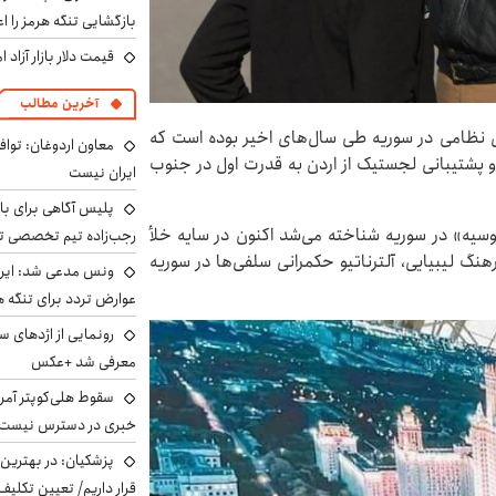
بازگشایی تنگه هرمز را اع
قیمت دلار بازار آزاد امروز شنب
آخرین مطالب
ی نظامی در سوریه طی سال‌های اخیر بوده است که
معاون اردوغان: تواف
و پشتیبانی لجستیک از اردن به قدرت اول در جنوب
ایران نیست
پلیس آگاهی برای ب
وسیه» در سوریه شناخته می‌شد اکنون در سایه خلأ
رجب‌زاده تیم تخصصی ت
نگ لیبیایی، آلترناتیو حکمرانی سلفی‌ها در سوریه
ونس مدعی شد: ایران 
عوارض تردد برای تنگه ه
رونمایی از اژدهای 
معرفی شد +عکس
سقوط هلی‌کوپتر آمر
خبری در دسترس نیست
پزشکیان‌: در بهترین
قرار داریم/ تعیین تکل