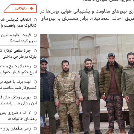
بازرگانی
با همکاری نیروهای مقاومت و پشتیبانی هوایی روس‌ها در
 طریق «خالد المحامید»، برادر همسرش با نیروهای
انتخاب گیربکس شاف
کاتالوگ همه واقعیت را 
تغییر کرده است؟
چراغ سقفی توکار؛ ان
بزرگ در طراحی داخلی
راهنمای جامع مستم
انواع حکم، فیش حقوقی 
ثبت برند یا خرید برن
کسب‌وکار شما مناسب‌ت
بررسی ویژگی های فن
این ویژگی ها را باید بلد
۷ اقدام ضروری پس 
راهنمای خانواده‌ها
راهی مطمئن برای ح