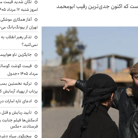
تکان شدید قیمت محص
ست که اکنون جدی‌ترین رقیب ابومحمد
امروز شنبه ۱۷ مرداد ۱۴۰۵
آغاز همکاری موشکی ا
تهران از پیونگ‌یانگ می‌
تذکر رهبر انقلاب به 
نمی‌کنید؟
جایگزین ناو هواپیما
مرداد ۱۴۰۵ +جدول
ترکیه نخستین بمب س
پرتاب از پهپاد آزمایش ک
ادعای تازه امارات در
تأیید ربایش و قتل 
آدمکش‌ها فیلم جنایت را
فرستادند +عکس
سخنگوی سپاه «شرط 