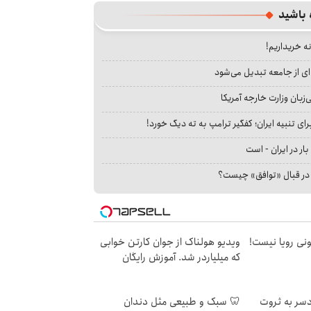
 باشید
نه خریداریم!
ای از جامعه تبدیل می‌شود
بان وزارت خارجه آمریکا
ای تنبیه ایران؛ کفگیر ترامپ به ته دیگ خورد!
بار در ایران - است
ا در قبال «توافق» چیست؟
هی 800 میلیونی رویا نیست!
ویدیو هولناک از جوان کارتن خوابی
که میلیاردر شد. آموزش رایگان
سر به ثروت
🦷 سبک و طبیعی مثل دندان