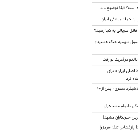
 است؟ آبفا توضیح داد
باره حمله موشکی ایران
 قاتل سریالی به کجا رسید؟
شمول سهمیه جنگ هستید»
الدو در آمریکا لو رفت
اصلی ایران» برای
لام کرد
مشاهده پرنده نادر «شبگرد مصری» پس از ۶۰
مشکل ناتمام مستاجران
رین خبرنگاران مشهد!
بازگشایی تنگه هرمز را