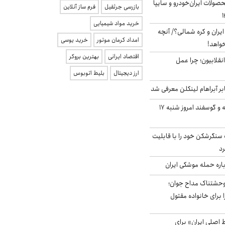
ولات ایران‌خودرو و سایپا
بازرسی جرثقیل
فرم ساز آنلاین
خرید مواد شیمیایی
یران و کره شمالی؟/ آنچه
امداد کرمان موتور
خرید یوسی
خواهد!
اقتصاد ایرانی
بهترین بروکر
انقلابیون؛ چرا عمل
ارز دیجیتال
بلیط اتوبوس
بر آبراهام لینکلن معرفی شد
قیمت گوشت گوساله و گوسفند امروز شنبه ۱۷
نگرشکن خود را با قابلیت
رد
باره حمله موشکی ایران
وحشتناک مداح جوان؛
 برای خانواده مقتول
اصلی ایران» برای