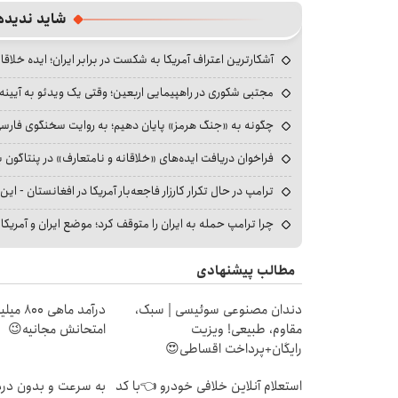
شاید ندیده
آشکارترین اعتراف آمریکا به شکست در برابر ایران؛ ایده خلاقا
مجتبی شکوری در راهپیمایی اربعین؛ وقتی یک ویدئو به آیینه‌
چگونه به «جنگ هرمز» پایان دهیم؛ به روایت سخنگوی فارسی‌ز
فراخوان دریافت ایده‌های «خلاقانه و نامتعارف» در پنتاگون بر
ترامپ در حال تکرار کارزار فاجعه‌بار آمریکا در افغانستان - این 
چرا ترامپ حمله به ایران را متوقف کرد؛ موضع ایران و آمریک
مطالب پیشنهادی
دندان مصنوعی سوئیسی | سبک،
درآمد ما
مقاوم، طبیعی! ویزیت
امتحانش مجانیه😉
رایگان+پرداخت اقساطی😍
استعلام آنلاین خلافی خودرو 👈با کد
به سرعت و بدون درد