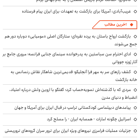
غریب‌آبادی: آمریکا برای بازگشت به تعهدات برای ایران پیام فرستاده
آخرین مطالب
بازگشت ارواح باستان به پرده نقره‌ای؛ ستارگان اصلی «مومیایی» دوباره دور هم
جمع می‌شوند
ادای احترام سن سباستین به پدرخوانده سینمای جنایی فرانسه؛ مروری جامع بر
آثار ژوزه جووانی
کشف رازهای سر به مهر فرا آنجلیکو؛ قدیمی‌ترین شاهکار نقاش رنسانس به
خانه بازگشت
مردی که با گذشته‌اش تسویه‌حساب کرد؛ گفتگو با اروین ولش درباره اعتیاد،
انضباط و دنیای مدرن
پیامدهای دیپلماسی کودکستانی ترامپ در قبال ایران برای آمریکا و جهان
اسرائیل چگونه امارات - همسایه ایران - را مسلح کرد
جزئیات عملیات فرامرزی نیروهای ویژه ایران برای ترور سران گروه‌های تروریستی