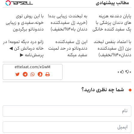
مطالب پیشنهادی
پایان دغدغه هزینه
به لبخندت زیبایی بده!
با این روش توی
های دندان پزشکی با
(خرید ژل سفیدکننده
خونه،سفیدی و زیبایی
پک سفید کننده خانگی
دندان با40%تخفیف)
دندوناتو برگردون
(40%off)
با اعتماد بنفس لبخند
این ژل سفیدکننده
زانو درد دیگه تمومه! در
بزن (ژل سفیدکننده
دندوناتو در حد لمینت
خانه درمانش کن ◀
دندان40%تخفیف)
سفید میکنه
پرسش‌نامه ▶
(40%تخفیف)
۰
۰
شما چه نظری دارید؟