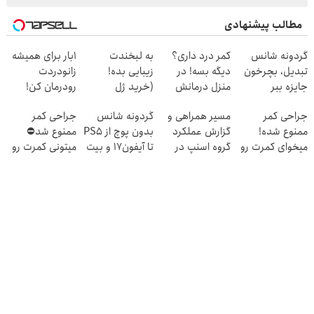
مطالب پیشنهادی
گردونه شانس
کمر درد داری؟
به لبخندت
1بار برای همیشه
تبدیل، بچرخون
دیگه بسه! در
زیبایی بده!
زانودردت
جایزه ببر
منزل درمانش
(خرید ژل
رودرمان کن!
کن
سفیدکننده
(تکنولوژی آلمان)
جراحی کمر
مسیر همراهی و
گردونه شانس
جراحی کمر
(◀پرسش‌نامه)
دندان
◂پرسشنامه▸
ممنوع شده!
گزارش عملکرد
بدون پوچ از PS5
ممنوع شد⛔
با40%تخفیف)
میخوای کمرت رو
گروه اسنپ در
تا آیفون17 و بیت
میتونی کمرت رو
در منزل درمان
۱۴۰۴
کوین 🔥
در منزل درمان
کنی؟
کنی! 👈🏻
((پرسش‌نامه))
پرسش‌نامه