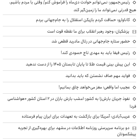
رئیس‌جمهور: نمی‌توانم حوادث دی‌ماه را فراموش کنم/ وقتی با مردم باشیم،
هیچ قدرتی نمی‌تواند ما را زمین‌گیر کند
کاناوارو: حماقت کردم بازیکن استقلال را به جام‌جهانی بردم
پزشکیان: وجود رهبر انقلاب برای ما نقطه قوت است
حضور ستاره جام‌جهانی در رئال مادرید قطعی شد
رئیس فیفا باید به مهدی تاج حسودی کند!
این پیش بینی قیمت طلا تا پایان تابستان ۱۴۰۵ را از دست ندهید
فواید مهم صاف نشستن که باید بدانید
عجیب اما واقعی؛ مغز می‌خواهد چاق بمانیم!
نفوذ جریان بارش‌زا به کشور؛ امشب بارش باران در ۲ استان کشور +هواشناسی
فردا
غریب‌آبادی: آمریکا برای بازگشت به تعهدات برای ایران پیام فرستاده
دو برنامه سرپرستی روزنامه اطلاعات در مشهد برای بهره‌گیری از تجربه
پیشکسوتان