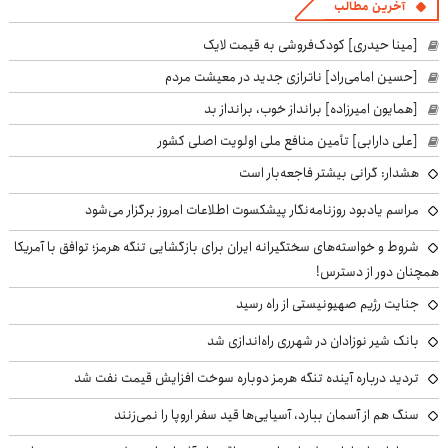
آخرین مطالب
[مینا حیدری] کودک‌فروشی به قیمت لایک
[حسین امامی‌راد] ناترازی جدید در معیشت مردم
[همایون امیرزاده] برانداز خوب، برانداز بد
[علی دارابی] تأمین منافع ملی اولویت اصلی کشور
هشدار: گرانی بیشتر فاجعه‌بار است
مراسم یادبود روزنامه‌نگار پیشکسوت اطلاعات امروز برگزار می‌شود
شروط و خواسته‌های سختگیرانه ایران برای بازگشایی تنگه هرمز؛ توافق با آمریکا
همچنان دور از دسترس!
جنایت رژیم صهیونیستی از راه رسید
بانک شیر نوزادان در شهرری راه‌اندازی شد
تردید درباره آینده تنگه هرمز دوباره سوخت افزایش قیمت نفت شد
سنگ هم از آسمان ببارد، آسیایی‌ها قید سفر اروپا را نمی‌زنند