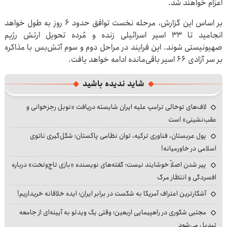
اعزام خواهند شد.
بر اساس این گزارش، مرحله نخست توافق حدود 6 روز به طول خواهد
انجامید تا 33 اسیر اسرائیلی زنده و مُرده تحویل ارتش رژیم
صهیونیستی شوند. این فرایند در مراحل دوم و سوم آتش‌بس با مذاکره
بر سر آزادی 66 اسیر باقی‌مانده ادامه خواهد یافت.
شاید ندیده باشید
لاف‌های توخالی ترامپ علیه ایران شایسته دریافت «نوبل رجزخوانی و
عقب‌نشینی» است
پول عربستان، فناوری ترکیه، توان نظامی پاکستان؛ شکل‌گیری ناتوی
اسلامی در خاورمیانه!
پیر شدن اصلاً خوشایند نیست؛ گفته‌های نویسنده «بازی تاج‌وتخت» درباره
افسردگی و انتظار مرگ
آشکارترین اعتراف آمریکا به شکست در برابر ایران؛ ایده خلاقانه خریداریم!
مجتبی شکوری در راهپیمایی اربعین؛ وقتی یک ویدئو به آیینه‌ای از جامعه
تبدیل می‌شود