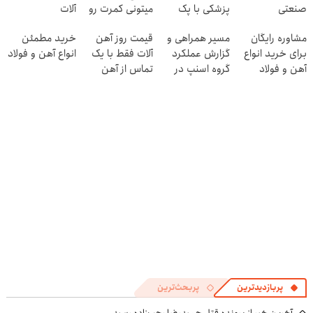
صنعتی
پزشکی با پک
میتونی کمرت رو
آلات
سفید کننده
در منزل درمان
مشاوره رایگان
مسیر همراهی و
قیمت روز آهن
خرید مطمئن
خانگی
کنی! 👈🏻
برای خرید انواع
گزارش عملکرد
آلات فقط با یک
انواع آهن و فولاد
پرسش‌نامه
آهن و فولاد
گروه اسنپ در
تماس از آهن
۱۴۰۴
پرایس
پربازدیدترین
پربحث‌ترین
آخرین خبر از پرونده قتل حمیدرضا رجب‌زاده رسید