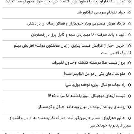
دیدار استاندار اردبیل با معاون وزیر اقتصاد آذربایجان حول محور توسعه تجارت
جواد نکونام سرمربی تراکتور شد
کارگاه هوش مصنوعی ویژه خبرنگاران و فعالان رسانه‌ای در دشتی
انهدام باند سرقت ۱۸۰ میلیاردی سیم و کابل برق در رفسنجان
آخرین اخبار از افزایش قیمت بنزین از زبان سخنگوی دولت/ افزایش مبلغ
کالابرگ قطعی است
پرواز قیمت طلا در هفته گذشته +جدول تغییرات
عفونت دهان یکی از عوامل آلزایمر است!
راه نجات فوتبال ایران: توقف پول‌پاشی!
قیمت ارزهای دیجیتال امروز یکشنبه ۱۸ مرداد ۱۴۰۵
روستای پـِیمُد؛ آرمیده در میان رودخانه، جنگل و کوهستان
خالق «هزارپای انسانی» زمین‌گیر شد؛ اعتراف تکان‌دهنده به ام‌اس و اشتهای
سیری‌ناپذیر به خودتخریبی