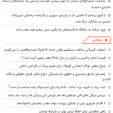
بازگشت تمساح‌های مرگبار به شهر؛ میسن گودینگ و امیلی راد ستاره‌های دنباله
«خزش» شدند
از کوچ‌ پرماجرا تا طنین تار در پاریس؛ مروری بر کارنامه درخشان امین‌الله
حسین در سالگرد درگذشت
ورود ترکیه به باشگاه جنگنده‌های رادارگریز نسل پنجم؛ هند عقب ماند
بازرگانی
انتخاب گیربکس شافت مستقیم؛ وقتی اعداد کاتالوگ همه واقعیت را نمی‌گویند
قیمت اجاره ماشین در کیش در سال ۱۴۰۵ چقدر تغییر کرده است؟
چراغ سقفی توکار؛ انتخابی کوچک برای تغییر بزرگ در طراحی داخلی
راهنمای جامع مستمری و حقوق بازنشستگی؛ انواع حکم، فیش حقوقی و نکات
کلیدی
ثبت برند یا خرید برند آماده : کدام راه برای کسب‌وکار شما مناسب‌تر است؟
بررسی ویژگی های فنی جرثقیل ها: هر بازرسی این ویژگی ها را باید بلد باشد
۷ اقدام ضروری پس از تشکیل پرونده مواد مخدر؛ راهنمای خانواده‌ها
راهی مطمئن برای حفظ ارزش پول در شرایط نوسان