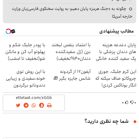
چگونه به «جنگ هرمز» پایان دهیم؛ به روایت سخنگوی فارسی‌زبان وزارت
خارجه آمریکا
مطالب پیشنهادی
پایان دغدغه هزینه
با اعتماد بنفس لبخند
با پودر جلبک شکم و
های دندان پزشکی با
بزن (ژل سفیدکننده
پهلوتو آب کن و مانکن
پک سفید کننده خانگی
دندان40%تخفیف)
شو(تخفیف تا امشب)
این کرم جلبک، جوری
آیفون17 از گردونه
با این روش توی
چروکاتو صاف میکنه که
شانس جایزه بگیر 🎁
خونه،سفیدی و زیبایی
انگار بوتاکس کردی!
دندوناتو برگردون
(تخفیف ویژه)
(40%off)
۰
۰
شما چه نظری دارید؟