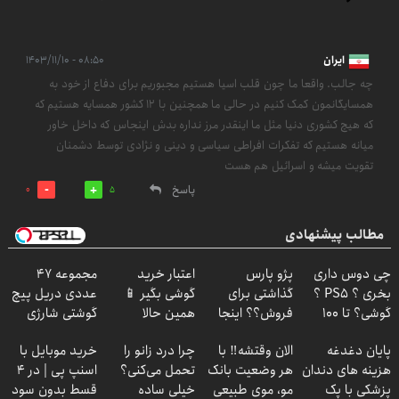
ایران
۰۸:۵۰ - ۱۴۰۳/۱۱/۱۰
چه جالب. واقعا ما چون قلب اسیا هستیم مجبوریم برای دفاع از خود به
همسایگانمون کمک کنیم در حالی ما همچنین با 12 کشور همسایه هستیم که
که هیچ کشوری دنیا مثل ما اینقدر مرز نداره بدش اینجاس که داخل خاور
میانه هستیم که تفکرات افراطی سیاسی و دینی و نژادی توسط دشمنان
تقویت میشه و اسرائیل هم هست
پاسخ
0
5
مطالب پیشنهادی
چی دوس داری
پژو پارس
اعتبار خرید
مجموعه 47
بخری ؟ PS5 ؟
گذاشتی برای
گوشی بگیر 📱
عددی دریل پیچ
گوشی؟ تا 100
فروش؟؟ اینجا
همین حالا
گوشتی شارژی
میلیون اعتبار بگیر
راحت بفروشش
درخواست اعتبار
(تخفیف به مدت
پایان دغدغه
الان وقتشه‼️ با
چرا درد زانو را
خرید موبایل با
و قسطی بخر ✅
بده 🎯
محدود)
هزینه های دندان
هر وضعیت بانک
تحمل می‌کنی؟
اسنپ پی | در ۴
پزشکی با پک
مو، موی طبیعی
خیلی ساده
قسط بدون سود