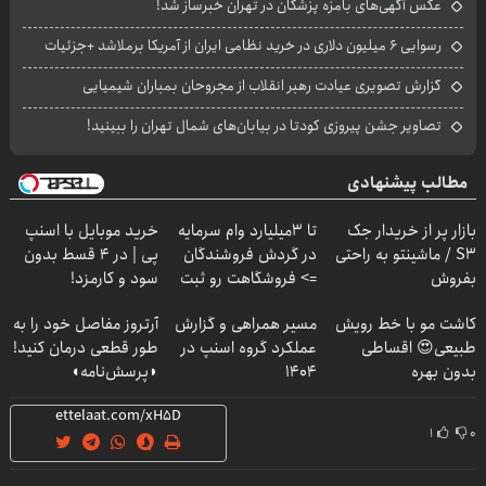
عکس آگهی‌های بامزه پزشکان در تهران خبرساز شد!
رسوایی ۶ میلیون دلاری در خرید نظامی ایران از آمریکا برملاشد +جزئیات
گزارش تصویری عیادت رهبر انقلاب از مجروحان بمباران شیمیایی
تصاویر جشن پیروزی کودتا در بیابان‌های شمال تهران را ببینید!
مطالب پیشنهادی
بازار پر از خریدار جک
تا 3میلیارد وام سرمایه
خرید موبایل با اسنپ
S3 / ماشینتو به راحتی
در گردش فروشندگان
پی | در ۴ قسط بدون
بفروش
=> فروشگاهت رو ثبت
سود و کارمزد!
کن
کاشت مو با خط رویش
مسیر همراهی و گزارش
آرتروز مفاصل خود را به
طبیعی😍 اقساطی
عملکرد گروه اسنپ در
طور قطعی درمان کنید!
بدون بهره
۱۴۰۴
◗پرسش‌نامه◖
۱
۰