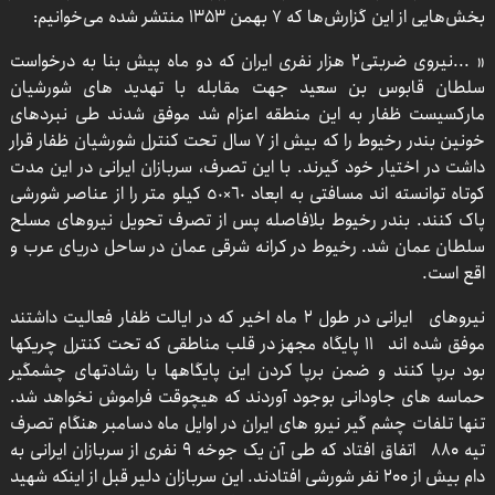
بخش‌هایی از این گزارش‌ها که ۷ بهمن ۱۳۵۳ منتشر شده می‌خوانیم:
« ...نیروی ضربتی۲ هزار نفری ایران که دو ماه پیش بنا به درخواست
سلطان قابوس بن سعید جهت مقابله با تهدید های شورشیان
مارکسیست ظفار به این منطقه اعزام شد موفق شدند طی نبردهای
خونین بندر رخیوط را که بیش از ۷ سال تحت کنترل شورشیان ظفار قرار
داشت در اختیار خود گیرند. با این تصرف، سربازان ایرانی در این مدت
کوتاه توانسته اند مسافتی به ابعاد ٦٠×٥٠ کیلو متر را از عناصر شورشی
پاک کنند. بندر رخیوط بلافاصله پس از تصرف تحویل نیروهای مسلح
سلطان عمان شد. رخیوط در کرانه شرقی عمان در ساحل دریای عرب و
اقع است.
نیروهای ایرانی در طول ۲ ماه اخیر که در ایالت ظفار فعالیت داشتند
موفق شده اند ۱۱ پایگاه مجهز در قلب مناطقی که تحت کنترل چریکها
بود برپا کنند و ضمن برپا کردن این پایگاهها با رشادتهای چشمگیر
حماسه های جاودانی بوجود آوردند که هیچوقت فراموش نخواهد شد.
تنها تلفات چشم گیر نیرو های ایران در اوایل ماه دسامبر هنگام تصرف
تیه ۸۸۰ اتفاق افتاد که طی آن یک جوخه ۹ نفری از سربازان ایرانی به
دام بیش از ۲۰۰ نفر شورشی افتادند. این سربازان دلیر قبل از اینکه شهید