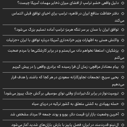
دلیل واقعی خشم ترامپ از افشای میزان ذخایر مهمات آمریکا چیست؟
دفتر حفاظت منافع ایران در قاهره: ترامپ برای احیای توافق قبلی التماس
می‌کند
توافق ایران با عمان بر سر تنگه هرمز؛ ترامپ آماده تسلیم بزرگ می‌شود؟
واکنش همتی به اظهارات وزیر خزانه‌داری آمریکا درباره توافق با ایران +جزئیات
پزشکیان: استعفا نخواهم داد؛ می‌ایستم و در برابر کارشکنی‌ها با مردم صحبت
می‌کنم
پیام معنادار عراقچی: زمان آن فرا رسیده که برادری واقعی را در پیش گیریم
یحیی سریع: تجمعات تجاوزکارانه سعودی در هر کجا که باشند را هدف قرار
می‌دهیم
ترومپت‌نواز در برابر تک‌تیرانداز؛ وقتی نوای موسیقی بر آتش جنگ پیروز می‌شود!
حمله پهپادی به کشتی متعلق به کشور ترکیه در دریای سیاه
آخرین وضعیت بازار ارز؛ قیمت دلار، یورو و پوند جمعه ۱۶ مرداد مشخص شد
ال‌نینو قدرت‌مند در ایران؛ فصل پاییز با بارش باران‌های شدید آغاز می‌شود