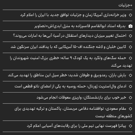
+جزئیات
وزیر خزانه‌داری آمریکا زمان و جزئیات توافق جدید با ایران را اعلام کرد
بدرقه استاد ابوالقاسم قاسم‌زاده به منزل ابدی‌اش+تصاویر
احتمال تغییر میزبان دیدارهای استقلال در آسیا؛ آبی‌ها به امارات می‌روند؟
کابین خلبان و لاشه جنگنده اف-۱۵ آمریکایی که با پدافند ایران سرنگون شد
حمله سگ‌های ولگرد به یک کودک ۹ ساله؛ خطری بزرگ امنیت شهروندان را
تهدید می‌کند
بارش باران، رعدوبرق و طوفان شدید؛ خطر سیل این مناطق را تهدید می‌کند
ادعای وال‌استریت ژورنال: حمله روسیه به یکی از اعضای ناتو قطعی است
خبر خوب برای بازنشستگان: واریزی معوقات انجام می‌شود
مقام سعودی: توافقنامه دفاعی عربستان، پاکستان و ترکیه تهدیدی برای
کشورهای منطقه نیست
پیاتزا فهرست نهایی تیم ملی را برای رقابت‌های آسیایی اعلام کرد