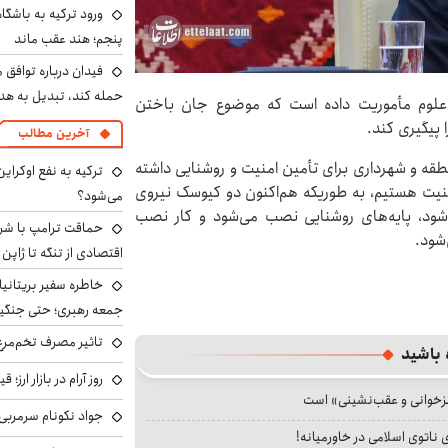
ورود ترکیه به باشگا
پنجم؛ هند عقب ماند
فیدان درباره توافق 
حمله کند، تبدیل به هد
علوم مأموریت داده است که موضوع جان باختن
 پیگیری کند.
آخرین مطالب
منطقه و شهرداری برای تأمین امنیت و روشنایی داشته
ترکیه به نفع اوکرای
امنیت هستیم، به طوریکه هم‌اکنون دو کیوسک نیروی
می‌شود؟
شود، پایه‌های روشنایی نصب می‌شود و کار نصب
حماقت ترامپ با شرق
‌شود.
اقتصادی از تنگه تا ژاپن
خاطره سفیر بریتانیا 
جمعه رهبری؛ حتی جنگید
تاثیر مصرف تخم‌مرغ
 باشید
روز آرام در بازار ارز؛
جزخوانی و عقب‌نشینی» است
جواد نکونام سرمربی 
 ناتوی اسلامی در خاورمیانه!