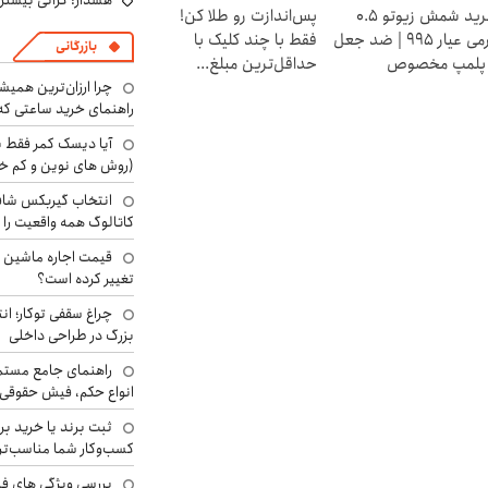
هشدار: گرانی بیشتر 
خرید شمش زیوتو ۰.۵
پس‌اندازت رو طلا کن!
گرمی عیار ۹۹۵ | ضد جعل
فقط با چند کلیک با
بازرگانی
 پلمپ مخصوص
حداقل‌ترین مبلغ...
چرا ارزان‌ترین همی
راهنمای خرید ساعتی که 
آیا دیسک کمر فقط ب
(روش های نوین و کم خ
انتخاب گیربکس شاف
کاتالوگ همه واقعیت را 
تغییر کرده است؟
چراغ سقفی توکار؛ ان
بزرگ در طراحی داخلی
راهنمای جامع مستم
انواع حکم، فیش حقوقی 
ثبت برند یا خرید برن
کسب‌وکار شما مناسب‌ت
بررسی ویژگی های فن