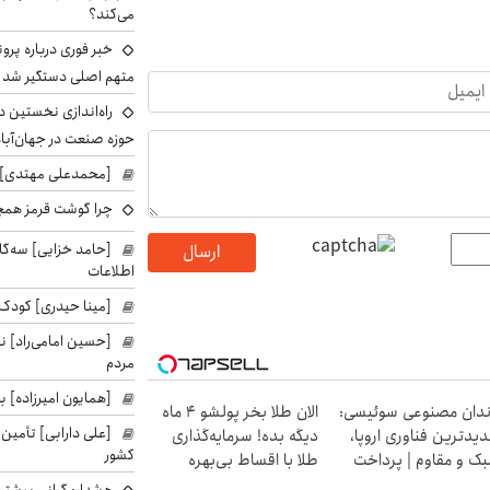
می‌کند؟
خبر فوری درباره پرو
متهم اصلی دستگیر شد
راه‌اندازی نخستین 
حوزه صنعت در جهان‌آباد
[محمدعلی مهتدی] با
چرا گوشت قرمز همچ
[حامد خزایی] سه‌گا
ارسال
اطلاعات
[مینا حیدری] کودک‌
[حسین امامی‌راد] ن
مردم
[همایون امیرزاده] بر
دان مصنوعی سوئیسی:
الان طلا بخر پولشو 4 ماه
[علی دارابی] تأمین
یدترین فناوری اروپا،
دیگه بده! سرمایه‌گذاری
کشور
ک و مقاوم | پرداخت
طلا با اقساط بی‌بهره
سطی