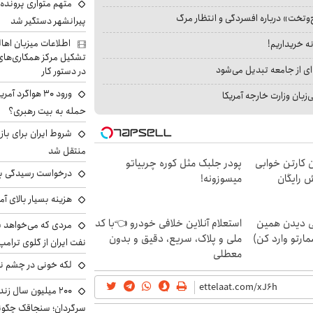
متهم متواری پرونده ا
‌وتخت» درباره افسردگی و انتظار مرگ
پیرانشهر دستگیر شد
اطلاعات میزبان اها
نه خریداریم!
تشکیل مرکز همکاری‌های ر
ای از جامعه تبدیل می‌شود
در دستور کار
ورود ۳۰ هواگرد
بان وزارت خارجه آمریکا
حمله به بیت رهبری؟
شروط ایران برای باز
منتقل شد
ن کارتن خوابی
پودر جلبک مثل کوره چربیاتو
درخواست رسیدگی به 
ش رایگان
میسوزونه!
هزینه بسیار بالای آ
لی دیدن همین
استعلام آنلاین خلافی خودرو 👈با کد
مردی که می‌خواهد 
مارتو وارد کن)
ملی و پلاک، سریع، دقیق و بدون
نفت ایران از گلوی ترامپ
معطلی
لکه خونی در چشم نگ
۲۰۰ میلیون سال ز