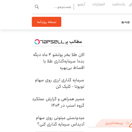
ی
یادداشت
انتشارات
آرشیو
ویدیو
نسخه روزنامه
مطالب پیشنهادی
الان طلا بخر پولشو 4 ماه دیگه
بده! سرمایه‌گذاری طلا با
اقساط بی‌بهره
سرمایه گذاری ارزی روی سهام
تویوتا - کلیک کن
مسیر همراهی و گزارش عملکرد
گروه اسنپ در ۱۴۰۴
میدونستی میتونی روی سهام
پربحث‌ترین
آدیداس سرمایه گذاری کنی؟