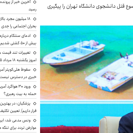
آخرین خبر از پرونده
وع قتل دانشجوی دانشگاه تهران را پیگیری
رسید
بحران اجتماعی را جدی 
ادعای سنتکام درباره
بیش از ۵۰ کشتی شدیم!
تغییرات تند قیمت مح
امروز یکشنبه ۱۸ مرداد ۱۴۰۵ +جدول
سقوط هلی‌کوپتر آمر
خبری در دسترس نیست
ورود ۳۰ هواگرد
حمله به بیت رهبری؟
پزشکیان‌: در بهترین
قرار داریم/ تعیین تکل
ونس مدعی شد: ایران 
عوارض تردد برای تنگه ه