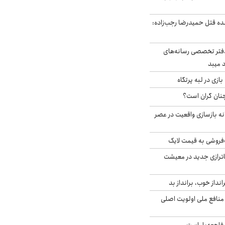
نده قتل حمیدرضا رجب‌زاده:
دفتر تخصصی رسانه‌های
 میبد
زی در لبه پرتگاه
نان گران است؟
نه بازسازی واقعیت در عصر
فروشی به قیمت لایک
اترازی جدید در معیشت
انداز خوب، برانداز بد
 منافع ملی اولویت اصلی