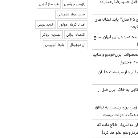
 قتل حمیدرضا رجب‌زاده
بازرسی جرثقیل
فرم ساز آنلاین
خرید مواد شیمیایی
۱۸ میلیون مجرد بالای ۴۵ سال؟ باید نشانه‌های
امداد کرمان موتور
خرید یوسی
گرفت
اقتصاد ایرانی
بهترین بروکر
 محاصره دریایی ایران: مانع
ارز دیجیتال
بلیط اتوبوس
صولات ایران‌خودرو و سایپا
یکایی؛ از سرنوشت خلبان
 آمریکایی به خاک ایران قبل از
 زمان برای رسیدن به توافق
یف جنگ با دولت نیست
به آمریکا اطلاع داده که
رمز وضع نخواهد کرد!