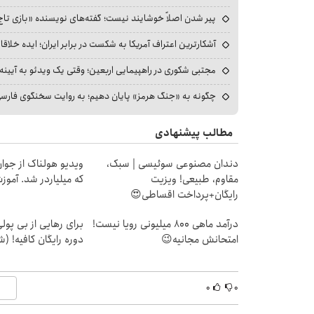
پیر شدن اصلاً خوشایند نیست؛ گفته‌های نویسنده «بازی تاج
آشکارترین اعتراف آمریکا به شکست در برابر ایران؛ ایده خلاقا
مجتبی شکوری در راهپیمایی اربعین؛ وقتی یک ویدئو به آیینه‌
چگونه به «جنگ هرمز» پایان دهیم؛ به روایت سخنگوی فارسی‌ز
مطالب پیشنهادی
دندان مصنوعی سوئیسی | سبک،
ویدیو هولناک از جوا
مقاوم، طبیعی! ویزیت
که میلیاردر شد. آموز
رایگان+پرداخت اقساطی😍
درآمد ماهی 800 میلیونی رویا نیست!
برای رهایی از بی پو
امتحانش مجانیه😉
دوره رایگان کافیه! (ش
۰
۰