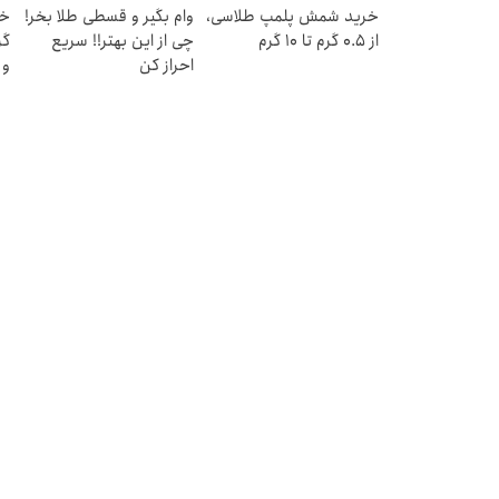
خرید شمش پلمپ طلاسی،
وام بگیر و قسطی طلا بخر!
از ۰.۵ گرم تا ۱۰ گرم
چی از این بهتر!! سریع
احراز کن
و