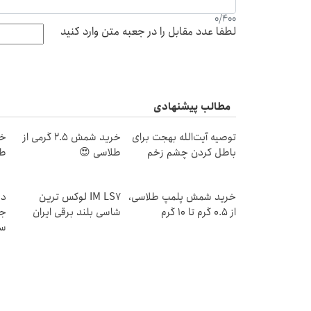
0
/
400
لطفا عدد مقابل را در جعبه متن وارد کنید
مطالب پیشنهادی
توصیه آیت‌الله بهجت برای
خرید شمش 2.5 گرمی از
باطل کردن چشم زخم
طلاسی 😍
طل
خرید شمش پلمپ طلاسی،
IM LS7 لوکس ترین
دن
از ۰.۵ گرم تا ۱۰ گرم
شاسی بلند برقی ایران
جد
سب
ق