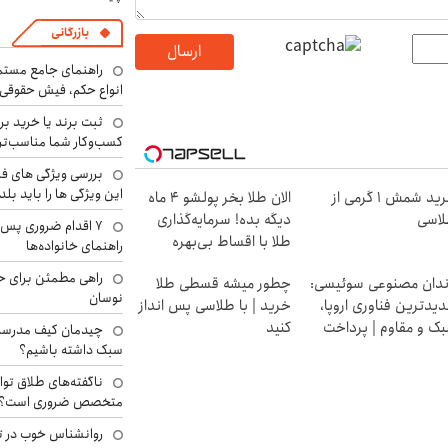
بازرگانی
ارسال
راهنمای جامع مستم
انواع حکم، فیش حقوقی 
ثبت برند یا خرید برن
کسب‌وکار شما مناسب‌ت
بررسی ویژگی های فن
این ویژگی ها را باید بلد
خرید شمش 1 گرمی از
الان طلا بخر پولشو 4 ماه
اسی
دیگه بده! سرمایه‌گذاری
۷ اقدام ضروری پس 
طلا با اقساط بی‌بهره
راهنمای خانواده‌ها
راهی مطمئن برای ح
دان مصنوعی سوئیسی:
چطور میشه قسطی طلا
نوسان
یدترین فناوری اروپا،
خرید | با طلاسی پس انداز
ک و مقاوم | پرداخت
کنید
چیدمان کیف مدرسه؛
سطی
سبک داشته باشیم؟
ناگفته‌های طلاق توا
متخصص ضروری است؟
روانشناس خوب در ت