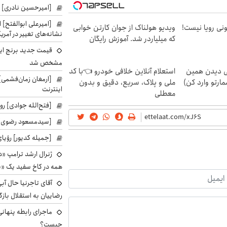
[امیرحسین نادری] 
[امیرعلی ابوالفتح] 
هی 800 میلیونی رویا نیست!
ویدیو هولناک از جوان کارتن خوابی
نشانه‌های تغییر در آمریک
که میلیاردر شد. آموزش رایگان
قیمت جدید برنج ایر
مشخص شد
لی دیدن همین
استعلام آنلاین خلافی خودرو 👈با کد
[ارمغان زمان‌فشمی] 
مارتو وارد کن)
ملی و پلاک، سریع، دقیق و بدون
اینترنت
معطلی
[فتح‌الله جوادی] روز
[سیدمسعود رضوی] 
[جمیله کدیور] رؤیای
ژنرال ارشد ترامپ «دن
همه در کاخ سفید یک «پ
آقای تاجرنیا حال آب
رضاییان به استقلال بازگر
ماجرای رابطه پنهانی
چیست؟