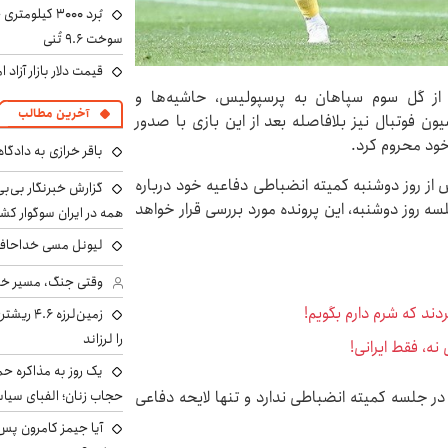
سوخت ۹.۶ تُنی
قیمت دلار بازار آزاد امروز شنب
از گل سوم سپاهان به پرسپولیس، حاشیه‌ها و
آخرین مطالب
ن فوتبال نیز بلافاصله بعد از این بازی با صدور
 خود محروم کرد.
باقر خرازی به دادگا
ش از روز دوشنبه کمیته انضباطی دفاعیه خود درباره
گزارش خبرنگار بی‌بی‌
سه روز دوشنبه، این پرونده مورد بررسی قرار خواهد
همه در ایران سوگوار ک
لیونل مسی خداحافظ
وقتی جنگ، مسیر خبر 
دند که شرم دارم بگویم!
زمین‌لرزه
را لرزاند
ه، فقط ایرانی!
یک روز به مذاکره حم
در جلسه کمیته انضباطی ندارد و تنها لایحه دفاعی
حجاب زنان؛ الفبای سیاس