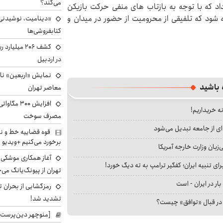
می‌کند؟
داد که با توجه به بازتاب های منفی حرکت بازیکن
 شود که تلفیقی از محرومیت از حضور در میدان و
«دینامیت، نوشیدنی 
کتابفروشی‌ها
کشف ۲۰۶ میل
در اردبیل
نمایش «اربعین» ناص
 باشید
معاصر تهران
افزایش ۰۰
نه خریداریم!
مصرف سوخت
ای از جامعه تبدیل می‌شود
قوه قضاییه خط و نش
برخورد می‌کنیم +ویدیو
بان وزارت خارجه آمریکا
آغاز همکاری موشکی ا
ای تنبیه ایران؛ کفگیر ترامپ به ته دیگ خورد!
تهران از پیونگ‌یانگ می‌
بار در ایران - است
رمزگشایی از بحران ت
تشدید شد!
ا در قبال «توافق» چیست؟
[منوچهر دین‌پرست]