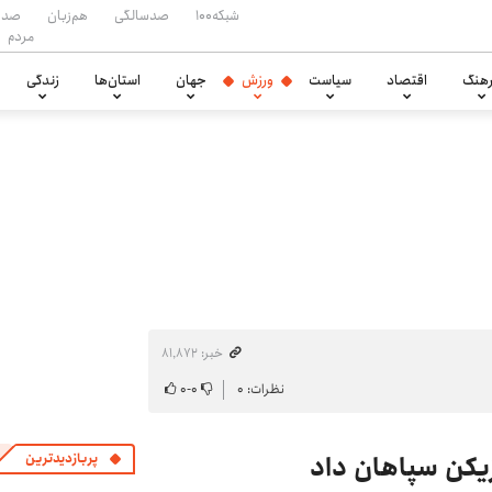
شبکه۱۰۰
صدسالگی
هم‌زبان
صدا
مردم
هنگ
اقتصاد
سیاست
ورزش
جهان
استان‌ها
زندگی
خبر: ۸۱٬۸۷۲
نظرات: ۰
۰
-
۰
کن سپاهان داد
پربازدیدترین