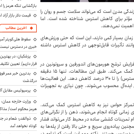
بازگشایی تنگه هرمز را اع
دگی مدرن است که می‌تواند سلامت جسم و روان را
قیمت دلار بازار آزاد امروز شنب
ری مؤثر برای کاهش استرس شناخته شده است. اما
ن اهمیت نمی‌دهند.
آخرین مطالب
 زمان بسیار کمی دارند، این است که حتی ورزش‌های
سقوط هلی‌کوپتر آمر
در حد۱۰ تا ۲۰ دقیقه هم می‌توانند تأثیرات قابل‌توجهی در کاهش استرس داشته
خبری در دسترس نیست
پزشکیان‌: در بهترین
فزایش ترشح هورمون‌های اندورفین و سروتونین در
قرار داریم/ تعیین تکل
مغز، به بهبود خلق‌وخو و کاهش استرس و اضطراب کمک می‌کند. طبق این مطالعات، تنها ۱۵ دقیقه
بدترین خبر عمر فوق‌
پیاده‌روی تند در روز می‌تواند سطح کورتیزول (هورمون استرس) را تا ۳۰ درصد کاهش دهد. این فعالیت‌ها
درگذشت
‌ای ایده‌آل محسوب می‌شوند. چون نیازی به تجهیزات
پرسپولیس مقابل آل
وزارت خارجه عمان: ح
ق تمرکز حواس نیز به کاهش استرس کمک می‌کند.
هرمز محکوم است/ مذاکر
 زمانی کوتاه انجام می‌شوند، ذهن را از نگرانی‌های
ذوالقدر: شعام در جن
ام تمرینات کششی ساده در محیط کار می‌تواند فشار
ن پیاده‌روی سریع و حتی بالا رفتن از پله‌ها به‌
کوتاه نخواهد آمد
 در دسترس هستند. نکته مهم این است که تداوم در