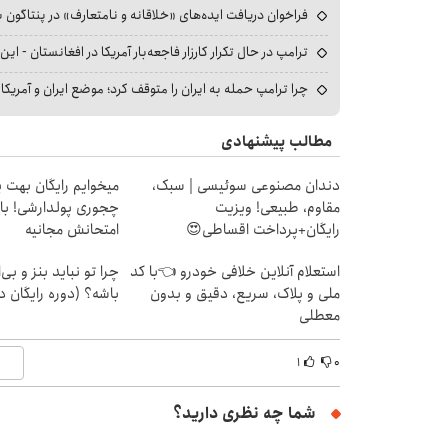
فراخوان دریافت ایده‌های «خلاقانه و نامتعارف» در پنتاگون بر
ترامپ در حال تکرار کارزار فاجعه‌بار آمریکا در افغانستان - این 
چرا ترامپ حمله به ایران را متوقف کرد؛ موضع ایران و آمریک
مطالب پیشنهادی
دندان مصنوعی سوئیسی | سبک،
میخوایم رایگان بهت ی
مقاوم، طبیعی! ویزیت
چجوری پولدارشی! باو
رایگان+پرداخت اقساطی😍
امتحانش مجانیه
استعلام آنلاین خلافی خودرو 👈با کد
چرا تو نباید بنز و بی‌ا
ملی و پلاک، سریع، دقیق و بدون
باشه؟ (دوره رایگان د
معطلی
۱
۰
شما چه نظری دارید؟