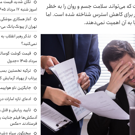
تکان شدید قیمت محص
ه می‌تواند سلامت جسم و روان را به خطر
امروز شنبه ۱۷ مرداد ۱۴۰۵
ؤثر برای کاهش استرس شناخته شده است. اما
آغاز همکاری موشکی ا
یا به آن اهمیت نمی‌دهند.
تهران از پیونگ‌یانگ می‌
تذکر رهبر انقلاب به 
نمی‌کنید؟
مرداد ۱۴۰۵ +جدول
ترکیه نخستین بمب س
پرتاب از پهپاد آزمایش ک
جایگزین ناو هواپیما
ادعای تازه امارات در
تأیید ربایش و قتل 
آدمکش‌ها فیلم جنایت را
فرستادند +عکس
سخنگوی سپاه «شرط 