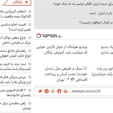
بازرگانی
ای تنبیه ایران؛ کفگیر ترامپ به ته دیگ خورد!
انتخاب گیربکس شاف
بار در ایران - است
کاتالوگ همه واقعیت را 
ا در قبال «توافق» چیست؟
تغییر کرده است؟
چراغ سقفی توکار؛ ان
بزرگ در طراحی داخلی
اد بدیم
ویدیو هولناک از جوان کارتن خوابی
راهنمای جامع مستم
ر نداری
که میلیاردر شد. آموزش رایگان
انواع حکم، فیش حقوقی 
ثبت برند یا خرید برن
م‌و زیر پات
🦷 سبک و طبیعی مثل دندان
کسب‌وکار شما مناسب‌ت
رآمد میلیاردی)
خودت! نصب آسان و پرداخت
بررسی ویژگی های فن
اقساطی 💳 📍 تهران
این ویژگی ها را باید بلد
۷ اقدام ضروری پس 
راهنمای خانواده‌ها
راهی مطمئن برای ح
نوسان