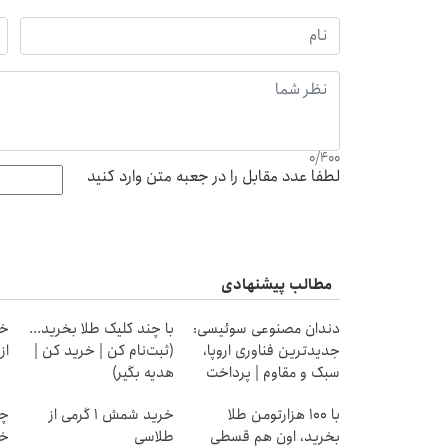
0
/
400
لطفا عدد مقابل را در جعبه متن وارد کنید
مطالب پیشنهادی
دندان مصنوعی سوئیسی:
با چند کلیک طلا بخرید...
خر
جدیدترین فناوری اروپا،
(ثبت‌نام کن | خرید کن |
از ۰.۵ گرم تا ۰
سبک و مقاوم | پرداخت
هدیه بگیر)
قسطی
با ۱۰۰ هزارتومن طلا
خرید شمش 1 گرمی از
چط
بخرید، اون هم قسطی
طلاسی
خر