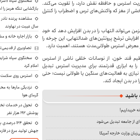
سخنگوی سپاه «شرط 
یت استرس و حافظه نقش دارد، را تقویت می‌کند.
بازگشایی تنگه هرمز را اع
شی از مغز که واکنش‌های ترس و اضطراب را کنترل
سال غیبت در نهاوند
ن می‌تواند التهاب را در بدن افزایش دهد که خود
بازار اجاره خانه و 
افزایش ترشح پروتئین‌های ضدالتهابی، این چرخه را
در معرض استرس طولانی‌مدت هستند، اهمیت دارد.
تصاویری از قدیمی‌ت
نظیم قند خون، از نوسانات خلقی ناشی از استرس
سخنگوی سپاه شرایط 
ش را به ابزاری قدرتمند برای مدیریت استرس تبدیل
اعلام کرد
س نیازی به فعالیت‌های سنگین یا طولانی نیست؛ حتی
استرس روی سلامت ب
 در بدن ایجاد کند.
نزدیکی مارها به مح
گرمای هوا
 باشید
تحول در خدمات تخص
نه خریداریم!
پوشش ۱۹۲ هزار نفر
ای از جامعه تبدیل می‌شود
تحقق ۱۲۴ درص
جهش تولید مرغ در فار
بان وزارت خارجه آمریکا