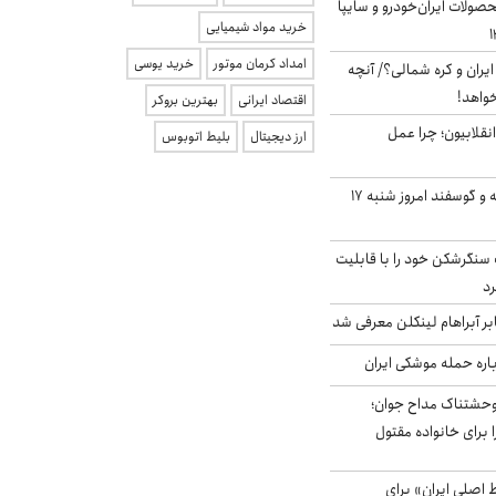
ولات ایران‌خودرو و سایپا
خرید مواد شیمیایی
امداد کرمان موتور
خرید یوسی
یران و کره شمالی؟/ آنچه
خواهد!
اقتصاد ایرانی
بهترین بروکر
انقلابیون؛ چرا عمل
ارز دیجیتال
بلیط اتوبوس
قیمت گوشت گوساله و گوسفند امروز شنبه ۱۷
نگرشکن خود را با قابلیت
رد
بر آبراهام لینکلن معرفی شد
باره حمله موشکی ایران
وحشتناک مداح جوان؛
 برای خانواده مقتول
اصلی ایران» برای