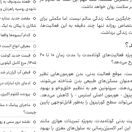
طعنه مدودوف به زلن
ی بر سلامت روان خواهد داشت.
نابودی روسیه راهزنان و ق
ه ورزش‌ ۱۰ تا ۲۰ دقیقه‌ای اصلا جایگزین سبک زندگی سالم نیست، اما مکملی برای
مقصد جدید ستاره 
صاص روزانه تنها چند دقیقه به این فعالیت‌ها،
شکاری با پیکان به لیگ م
ت زندگی برداشت.
کدام آبمیوه‌ها واقع
د؟
معرفی انواع المنت ف
همان طور که گفتیم، یکی از مهم‌ترین اثرات ورزش، به‌ویژه فعالیت‌های کوتاه‌مدت با مدت زمان ۱۰ تا ۲۰
رخ می‌دهد؟
۱۴۰۵/ مرغ کامل کیلویی چند شد؟ +جدول
قبض آب گران‌تر شده
است. موقع فعالیت بدنی، بدن هورمون‌هایی نظیر
به‌عنوان مسکن‌های طبیعی بدن شناخته می‌شوند،
ادعای تازه امارات در
دهند. سروتونین هم به تنظیم خلق‌وخو و بهبود
پرونده کلثوم اکبری،
ول - هورمون اصلی استرس - را کاهش می‌دهد.
 ۱۵ دقیقه دویدن سبک می‌تواند سطح کورتیزول را به‌طور قابل‌توجهی پایین
ماجرای پیامک « م
چیست؟
 بدنی کوتاه‌مدت، به‌ویژه تمرینات هوازی مانند
نقشه ترور مسی و رون
این امر اکسیژن‌رسانی به سلول‌های مغزی را بهبود