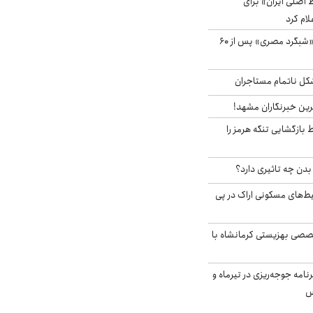
اصلی ایران» برای
لام کرد
مشاهده پرنده نادر «شبگرد مصری» پس از ۶۰
مشکل ناتمام مستاجران
رین خبرنگاران مشهد!
بازگشایی تنگه هرمز را
دن چه تاثیری دارد؟
یط‌های مسکونی اراک در پی
صی بهزیستی کرمانشاه با
دی برنامه جوجه‌ریزی در تیرماه و
س