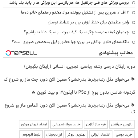
بررسی ویژگی های فنی جرثقیل ها: هر بازرسی این ویژگی ها را باید بلد باشد
۷ اقدام ضروری پس از تشکیل پرونده مواد مخدر؛ راهنمای خانواده‌ها
راهی مطمئن برای حفظ ارزش پول در شرایط نوسان
چیدمان کیف مدرسه؛ چگونه یک کیف مرتب و سبک داشته باشیم؟
ناگفته‌های طلاق توافقی در ایران؛ چرا حضور وکیل متخصص ضروری است؟
مطالب پیشنهادی
دوره رایگان درسی رشته ریاضی، تجربی، انسانی (رایگان بگیرش)
🌟 می‌خوای مثل رتبه‌برترها بدرخشی؟ همین الان دوره جت ماز رو شروع ک
گردونه شانس بدون پوچ از PS5 تا آیفون17 و بیت کوین 🔥
🌟 می‌خوای مثل رتبه‌برترها بدرخشی؟ همین الان دوره الماس ماز رو شروع
ک
بازرسی جرثقیل
فرم ساز آنلاین
خرید مواد شیمیایی
امداد کرمان موتور
خرید یوسی
اقتصاد ایرانی
بهترین بروکر
ارز دیجیتال
بلیط اتوبوس