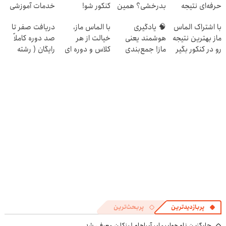
حرفه‌ای نتیجه
بدرخشی؟ همین
کنکور شو!
خدمات آموزشی
بگیر و رتبه برتر
الان دوره الماس
برای کنکوری‌ها
با اشتراک الماس
🧠 یادگیری
با الماس ماز،
دریافت صفر تا
شو!
ماز رو شروع ک
ماز بهترین نتیجه
هوشمند یعنی
خیالت از هر
صد دوره کاملاً
رو در کنکور بگیر
ماز! جمع‌بندی
کلاس و دوره ای
رایگان ( رشته
تابستون رایگان
راحته
ریاضی، تجربی،
رو از دست نده
انسانی)
📘
پربازدیدترین
پربحث‌ترین
جایگزین ناو هواپیمابر آبراهام لینکلن معرفی شد