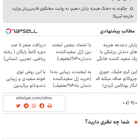
چگونه به «جنگ هرمز» پایان دهیم؛ به روایت سخنگوی فارسی‌زبان وزارت
خارجه آمریکا
مطالب پیشنهادی
پایان دغدغه هزینه
با اعتماد بنفس لبخند
دریافت صفر تا صد
های دندان پزشکی با
بزن (ژل سفیدکننده
دوره کاملاً رایگان ( رشته
پک سفید کننده خانگی
دندان40%تخفیف)
ریاضی، تجربی، انسانی)
این کرم جلبک، جوری
به لبخندت زیبایی بده!
با این روش توی
چروکاتو صاف میکنه که
(خرید ژل سفیدکننده
خونه،سفیدی و زیبایی
انگار بوتاکس کردی!
دندان با40%تخفیف)
دندوناتو برگردون
(تخفیف ویژه)
(40%off)
۰
۰
شما چه نظری دارید؟