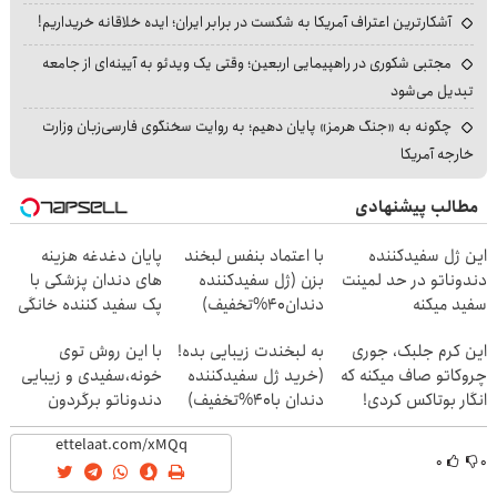
آشکارترین اعتراف آمریکا به شکست در برابر ایران؛ ایده خلاقانه خریداریم!
مجتبی شکوری در راهپیمایی اربعین؛ وقتی یک ویدئو به آیینه‌ای از جامعه
تبدیل می‌شود
چگونه به «جنگ هرمز» پایان دهیم؛ به روایت سخنگوی فارسی‌زبان وزارت
خارجه آمریکا
مطالب پیشنهادی
این ژل سفیدکننده
با اعتماد بنفس لبخند
پایان دغدغه هزینه
دندوناتو در حد لمینت
بزن (ژل سفیدکننده
های دندان پزشکی با
سفید میکنه
دندان40%تخفیف)
پک سفید کننده خانگی
(40%تخفیف)
این کرم جلبک، جوری
به لبخندت زیبایی بده!
با این روش توی
چروکاتو صاف میکنه که
(خرید ژل سفیدکننده
خونه،سفیدی و زیبایی
انگار بوتاکس کردی!
دندان با40%تخفیف)
دندوناتو برگردون
(تخفیف ویژه)
(40%off)
۰
۰