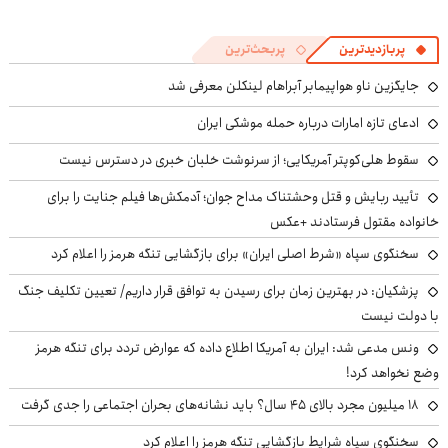
پربازدیدترین
پربحث‌ترین
جایگزین ناو هواپیمابر آبراهام لینکلن معرفی شد
ادعای تازه امارات درباره حمله موشکی ایران
سقوط هلی‌کوپتر آمریکایی؛ از سرنوشت خلبان خبری در دسترس نیست
تأیید ربایش و قتل وحشتناک مداح جوان؛ آدمکش‌ها فیلم جنایت را برای
خانواده مقتول فرستادند +عکس
سخنگوی سپاه «شرط اصلی ایران» برای بازگشایی تنگه هرمز را اعلام کرد
پزشکیان‌: در بهترین زمان برای رسیدن به توافق قرار داریم/ تعیین تکلیف جنگ
با دولت نیست
ونس مدعی شد: ایران به آمریکا اطلاع داده که عوارض تردد برای تنگه هرمز
وضع نخواهد کرد!
۱۸ میلیون مجرد بالای ۴۵ سال؟ باید نشانه‌های بحران اجتماعی را جدی گرفت
سخنگوی سپاه شرایط بازگشایی تنگه هرمز را اعلام کرد