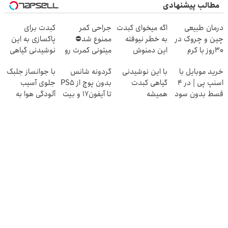
مطالب پیشنهادی
درمان طبیعی
اگه میخوای کبدت
جراحی کمر
کبدت برای
چین و چروک در
به خطر نیوفته
ممنوع شد⛔
پاکسازی به این
30روز با کرم
این دمنوش
میتونی کمرت رو
نوشیدنی گیاهی
جوانساز
گیاهی رو
در منزل درمان
نیاز داره
خرید موبایل با
با این نوشیدنی
گردونه شانس
با جوانساز جلبک
آلمانی(45%تخفیف)
فراموش نکن
کنی! 👈🏻
اسنپ پی | در ۴
گیاهی کبدت
بدون پوچ از PS5
جلوی آسیب
پرسش‌نامه
قسط بدون سود
همیشه
تا آیفون17 و بیت
آلودگی هوا به
و کارمزد!
پرقدرته55%تخفیف
کوین 🔥
پوستت رو بگیر❗
(تخفیف تا
امشب)