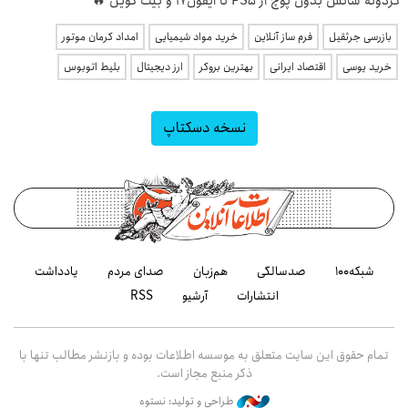
گردونه شانس بدون پوچ از PS5 تا آیفون17 و بیت کوین 🔥
بازرسی جرثقیل
فرم ساز آنلاین
خرید مواد شیمیایی
امداد کرمان موتور
خرید یوسی
اقتصاد ایرانی
بهترین بروکر
ارز دیجیتال
بلیط اتوبوس
نسخه دسکتاپ
شبکه۱۰۰
صدسالگی
هم‌زبان
صدای مردم
یادداشت
انتشارات
آرشیو
RSS
تمام حقوق این سایت متعلق به موسسه اطلاعات بوده و بازنشر مطالب تنها با
ذکر منبع مجاز است.
طراحی و تولید: نستوه