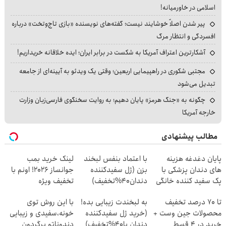
اسلامی در خاورمیانه!
پیر شدن اصلاً خوشایند نیست؛ گفته‌های نویسنده «بازی تاج‌وتخت» درباره
افسردگی و انتظار مرگ
آشکارترین اعتراف آمریکا به شکست در برابر ایران؛ ایده خلاقانه خریداریم!
مجتبی شکوری در راهپیمایی اربعین؛ وقتی یک ویدئو به آیینه‌ای از جامعه
تبدیل می‌شود
چگونه به «جنگ هرمز» پایان دهیم؛ به روایت سخنگوی فارسی‌زبان وزارت
خارجه آمریکا
مطالب پیشنهادی
پایان دغدغه هزینه
با اعتماد بنفس لبخند
لینک خرید بمب
های دندان پزشکی با
بزن (ژل سفیدکننده
جوانساز 2026! اونم با
پک سفید کننده خانگی
دندان40%تخفیف)
تخفیف ویژه
تا 70 درصد تخفیف
به لبخندت زیبایی بده!
با این روش توی
محصولات جین وست +
(خرید ژل سفیدکننده
خونه،سفیدی و زیبایی
خرید در 4 قسط
دندان با40%تخفیف)
دندوناتو برگردون