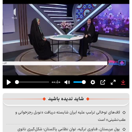
00:50
Play
Mute
Settings
PIP
Enter
Dow
fullscre
شاید ندیده باشید
لاف‌های توخالی ترامپ علیه ایران شایسته دریافت «نوبل رجزخوانی و
عقب‌نشینی» است
پول عربستان، فناوری ترکیه، توان نظامی پاکستان؛ شکل‌گیری ناتوی