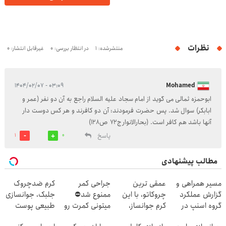
نظرات
منتشرشده: 1
در انتظار بررسی: 0
غیرقابل انتشار: 0
۰۳:۰۹ - ۱۴۰۴/۰۲/۰۷
Mohamed
ابوحمزه ثمالی می گوید از امام سجاد علیه السلام راجع به آن دو نفر (عمر و
ابابکر) سوال شد. پس حضرت فرمودند: آن دو کافرند و هر کس دوست دار
آنها باشد هم کافر است. (بحارالانوار ج72 ص128)
پاسخ
1
0
مطالب پیشنهادی
مسیر همراهی و
عمقی ترین
جراحی کمر
کرم ضدچروک
گزارش عملکرد
چروکاتو، با این
ممنوع شد⛔
جلبک، جوانسازی
گروه اسنپ در
کرم جوانساز،
میتونی کمرت رو
طبیعی پوست
۱۴۰۴
صاف کن(50%
در منزل درمان
شما40%تخفیف