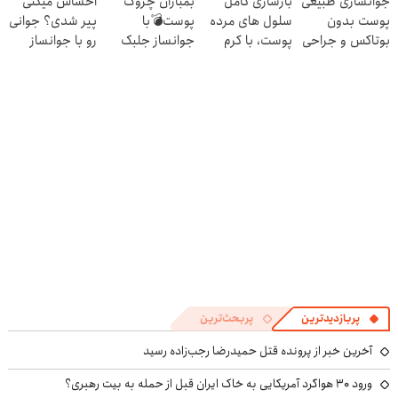
جوانسازی طبیعی
بازسازی کامل
بمباران چروک
احساس میکنی
تخفیف سفارش
کنی! 👈🏻
پوست بدون
سلول های مرده
پوست💣با
پیر شدی؟ جوانی
فوری)
پرسش‌نامه
بوتاکس و جراحی
پوست، با کرم
جوانساز جلبک
رو با جوانساز
😳! خرید با
جوانساز
(تخفیف تاامشب)
جلبک تجربه کن
تخفیف ویژه
جلبک(50%
تخفیف)
پربازدیدترین
پربحث‌ترین
آخرین خبر از پرونده قتل حمیدرضا رجب‌زاده رسید
ورود ۳۰ هواگرد آمریکایی به خاک ایران قبل از حمله به بیت رهبری؟