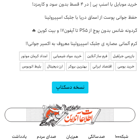
خرید موبایل با اسنپ پی | در ۴ قسط بدون سود و کارمزد!
حفظ جوانی پوست از اعماق دریا با جلبک اسپیرولینا
گردونه شانس بدون پوچ از PS5 تا آیفون17 و بیت کوین 🔥
کرم آلمانی عصاره ی جلبک اسپیرولینا معروف به اکسیر جوانی!!
بازرسی جرثقیل
فرم ساز آنلاین
خرید مواد شیمیایی
امداد کرمان موتور
خرید یوسی
اقتصاد ایرانی
بهترین بروکر
ارز دیجیتال
بلیط اتوبوس
نسخه دسکتاپ
شبکه۱۰۰
صدسالگی
هم‌زبان
صدای مردم
یادداشت