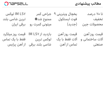
مطالب پیشنهادی
تا 70 درصد
یخچال ویترینی 9
جراحی کمر
IM LS7 لوکس
تخفیف
فوت ایستکول
ممنوع شد⛔
ترین شاسی بلند
محصولات جین
(جدید)
میتونی کمرت رو
برقی ایران
وست + خرید در
در منزل درمان
قیمت روز آهن
قیمت روز آهن
بازدید از IM LS7
قیمت روز میلگرد
4 قسط
کنی! 👈🏻
آلات ساختمانی و
آلات فقط با یک
لوکس ترین
فقط با یک تماس
پرسش‌نامه
صنعتی
تماس از آهن
شاسی بلند برقی
از آهن پرایس
پرایس
ایران در باشگاه
انقلاب