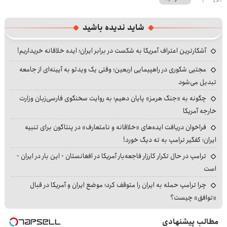
شاید ندیده باشید
آشکارترین اعتراف آمریکا به شکست در برابر ایران؛ ایده خلاقانه خریداریم!
مجتبی شکوری در راهپیمایی اربعین؛ وقتی یک ویدئو به آیینه‌ای از جامعه
تبدیل می‌شود
چگونه به «جنگ هرمز» پایان دهیم؛ به روایت سخنگوی فارسی‌زبان وزارت
خارجه آمریکا
فراخوان دریافت ایده‌های «خلاقانه و نامتعارف» در پنتاگون برای تنبیه
ایران؛ کفگیر ترامپ به ته دیگ خورد!
ترامپ در حال تکرار کارزار فاجعه‌بار آمریکا در افغانستان - این بار در ایران -
است
چرا ترامپ حمله به ایران را متوقف کرد؛ موضع ایران و آمریکا در قبال
«توافق» چیست؟
مطالب پیشنهادی