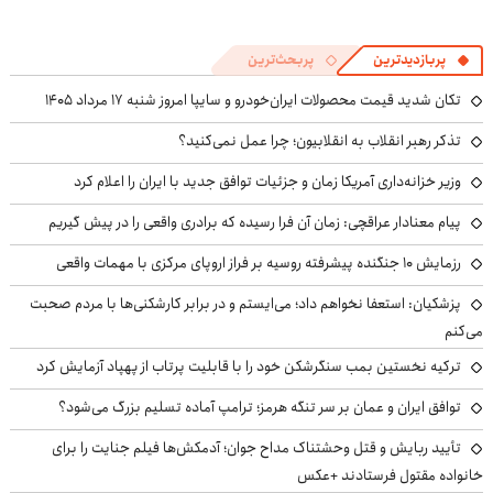
پربازدیدترین
پربحث‌ترین
تکان شدید قیمت محصولات ایران‌خودرو و سایپا امروز شنبه ۱۷ مرداد ۱۴۰۵
تذکر رهبر انقلاب به انقلابیون؛ چرا عمل نمی‌کنید؟
وزیر خزانه‌داری آمریکا زمان و جزئیات توافق جدید با ایران را اعلام کرد
پیام معنادار عراقچی: زمان آن فرا رسیده که برادری واقعی را در پیش گیریم
رزمایش ۱۰ جنگنده پیشرفته روسیه بر فراز اروپای مرکزی با مهمات واقعی
پزشکیان: استعفا نخواهم داد؛ می‌ایستم و در برابر کارشکنی‌ها با مردم صحبت
می‌کنم
ترکیه نخستین بمب سنگرشکن خود را با قابلیت پرتاب از پهپاد آزمایش کرد
توافق ایران و عمان بر سر تنگه هرمز؛ ترامپ آماده تسلیم بزرگ می‌شود؟
تأیید ربایش و قتل وحشتناک مداح جوان؛ آدمکش‌ها فیلم جنایت را برای
خانواده مقتول فرستادند +عکس