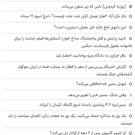
[روزبه کردونی] نامی که زیر ستون می‌ماند
دلار بازار آزاد ۲هزار تومان گران شد؛ علت چیست؟ +نرخ امروز ۱۷ مرداد
این داروی تلخ چاره حل بحران «بنزین» است؟
تأیید ربایش و قتل وحشتناک مداح جوان؛ آدمکش‌ها فیلم جنایت را برای
خانواده مقتول فرستادند +عکس
باقر خرازی به دادگاه ویژه روحانیت احضار شد
گزارش خبرنگار بی‌بی‌سی از سفر با قطار به میناب؛ همه در ایران سوگوار
کشته‌های جنگ هستند
لیونل مسی خداحافظی می‌کند؟
وقتی جنگ، مسیر خبر را تغییر می‌دهد
زمین‌لرزه ۴.۶ ریشتری بامداد امروز گلباف کرمان را لرزاند
یک روز به مذاکره حمله می‌کنند، یک روز به حجاب زنان؛ الفبای سیاست را بلد
نیستید
آیا جیمز کامرون پس از ۲ دهه از آواتار دل می‌کند؟