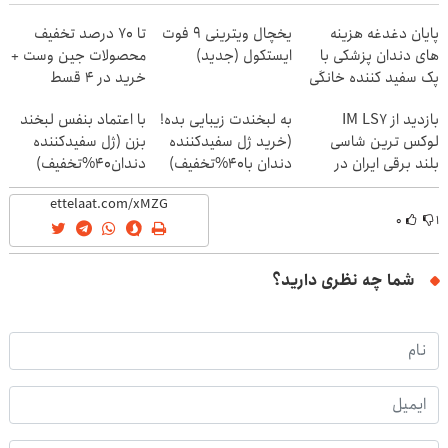
پایان دغدغه هزینه
یخچال ویترینی 9 فوت
تا 70 درصد تخفیف
های دندان پزشکی با
ایستکول (جدید)
محصولات جین وست +
پک سفید کننده خانگی
خرید در 4 قسط
بازدید از IM LS7
به لبخندت زیبایی بده!
با اعتماد بنفس لبخند
لوکس ترین شاسی
(خرید ژل سفیدکننده
بزن (ژل سفیدکننده
بلند برقی ایران در
دندان با40%تخفیف)
دندان40%تخفیف)
باشگاه انقلاب
۰
۱
شما چه نظری دارید؟