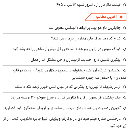
قیمت دلار بازار آزاد امروز شنبه ۱۷ مرداد ۱۴۰۵
آخرین مطالب
جایگزین ناو هواپیمابر آبراهام لینکلن معرفی شد
کدام گیاه ها سرفه‌های مداوم را درمان می کند؟
کولاک بورس در اولین روز هفته؛ شاخص کل بیش از ۱۰۰هزار واحد رشد کرد
پیگیری تامین دارو، حمایت از بیماران و حل مشکل آب زاهدان
نخستین کارگاه آموزشی جشنواره «ریلیمو» برگزار می‌شود/ «روایت در قاب
عمودی» با حضور سه چهره سینمایی
از مزارشریف تا تهران؛ روایتگرانی که در میان آتش خبر را زنده نگه داشتند
هند جنگنده فرانسوی رافال را کنار می‌گذارد و سراغ سوخو-30 روسیه می‌رود
آخرین وضعیت پرونده شهدای میناب و ساعدی‌نیا از زبان سخنگوی قوه قضاییه
درخشش ستاره فیلم فرهادی در لوکارنو؛ ویرژینی افیرا جایزه «لئوپارد کلاب» را از
آن خود کرد