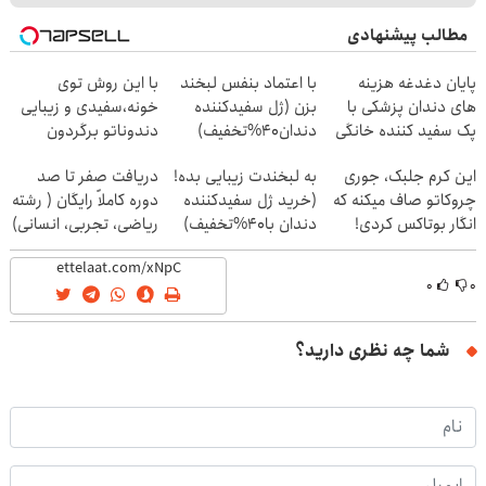
مطالب پیشنهادی
پایان دغدغه هزینه
با اعتماد بنفس لبخند
با این روش توی
های دندان پزشکی با
بزن (ژل سفیدکننده
خونه،سفیدی و زیبایی
پک سفید کننده خانگی
دندان40%تخفیف)
دندوناتو برگردون
(40%off)
این کرم جلبک، جوری
به لبخندت زیبایی بده!
دریافت صفر تا صد
چروکاتو صاف میکنه که
(خرید ژل سفیدکننده
دوره کاملاً رایگان ( رشته
انگار بوتاکس کردی!
دندان با40%تخفیف)
ریاضی، تجربی، انسانی)
(تخفیف ویژه)
۰
۰
شما چه نظری دارید؟