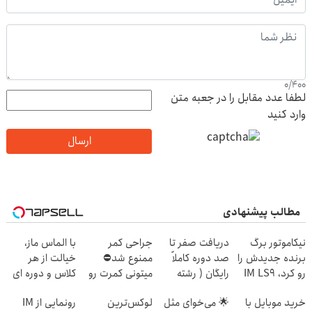
0
/
400
لطفا عدد مقابل را در جعبه متن
وارد کنید
ارسال
مطالب پیشنهادی
نیکاموتور برگ
دریافت صفر تا
جراحی کمر
با الماس ماز،
برنده جدیدش را
صد دوره کاملاً
ممنوع شد⛔
خیالت از هر
رو کرد، IM LS9
رایگان ( رشته
میتونی کمرت رو
کلاس و دوره ای
رسماً وارد بازار
ریاضی، تجربی،
در منزل درمان
راحته
خرید موبایل با
🌟 می‌خوای مثل
لوکس‌ترین
رونمایی از IM
ایران شد
انسانی)
کنی! 👈🏻