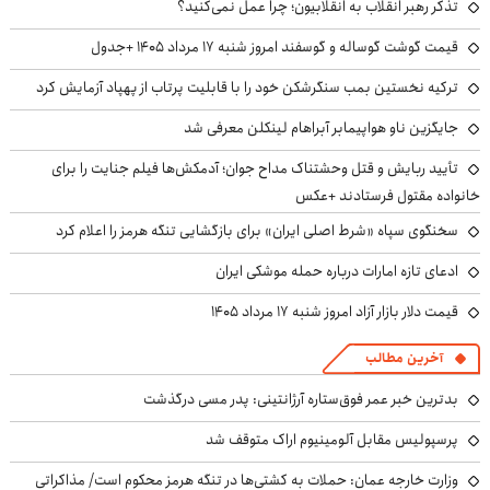
تذکر رهبر انقلاب به انقلابیون؛ چرا عمل نمی‌کنید؟
قیمت گوشت گوساله و گوسفند امروز شنبه ۱۷ مرداد ۱۴۰۵ +جدول
ترکیه نخستین بمب سنگرشکن خود را با قابلیت پرتاب از پهپاد آزمایش کرد
جایگزین ناو هواپیمابر آبراهام لینکلن معرفی شد
تأیید ربایش و قتل وحشتناک مداح جوان؛ آدمکش‌ها فیلم جنایت را برای
خانواده مقتول فرستادند +عکس
سخنگوی سپاه «شرط اصلی ایران» برای بازگشایی تنگه هرمز را اعلام کرد
ادعای تازه امارات درباره حمله موشکی ایران
قیمت دلار بازار آزاد امروز شنبه ۱۷ مرداد ۱۴۰۵
آخرین مطالب
بدترین خبر عمر فوق‌ستاره آرژانتینی: پدر مسی درگذشت
پرسپولیس مقابل آلومینیوم اراک متوقف شد
وزارت خارجه عمان: حملات به کشتی‌ها در تنگه هرمز محکوم است/ مذاکراتی