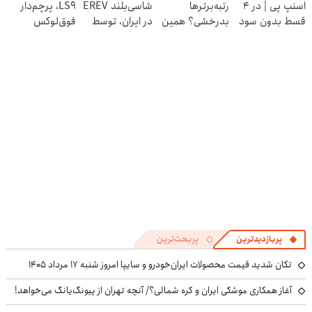
اسنپ پی | در ۴
رتبه‌برترها
شاسی‌بلند EREV
LS9، پرچم‌دار
پرسش‌نامه
قسط بدون سود
بدرخشی؟ همین
در ایران، توسط
فوق‌لوکس
و کارمزد!
الان دوره جت ماز
نیکا موتور
EREV وارد بازار
رو شروع ک
رونمایی شد!
ایران شد
پربازدیدترین
پربحث‌ترین
تکان شدید قیمت محصولات ایران‌خودرو و سایپا امروز شنبه ۱۷ مرداد ۱۴۰۵
آغاز همکاری موشکی ایران و کره شمالی؟/ آنچه تهران از پیونگ‌یانگ می‌خواهد!