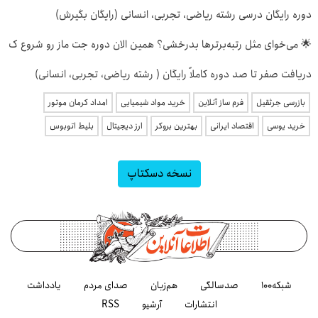
دوره رایگان درسی رشته ریاضی، تجربی، انسانی (رایگان بگیرش)
🌟 می‌خوای مثل رتبه‌برترها بدرخشی؟ همین الان دوره جت ماز رو شروع ک
دریافت صفر تا صد دوره کاملاً رایگان ( رشته ریاضی، تجربی، انسانی)
بازرسی جرثقیل
فرم ساز آنلاین
خرید مواد شیمیایی
امداد کرمان موتور
خرید یوسی
اقتصاد ایرانی
بهترین بروکر
ارز دیجیتال
بلیط اتوبوس
نسخه دسکتاپ
شبکه۱۰۰
صدسالگی
هم‌زبان
صدای مردم
یادداشت
انتشارات
آرشیو
RSS