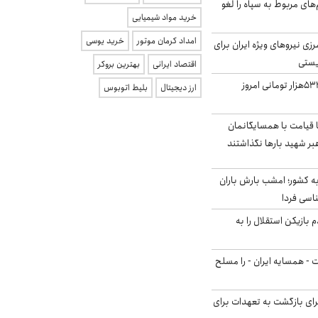
‌های مربوط به سپاه را لغو
خرید مواد شیمیایی
امداد کرمان موتور
خرید یوسی
زی نیروهای ویژه ایران برای
ریستی
اقتصاد ایرانی
بهترین بروکر
ارزش سهام عدالت ۵۳۲هزار تومانی امروز
ارز دیجیتال
بلیط اتوبوس
ا قیامت با همسایگانمان
بر شهید بارها نگذاشتند
به کشور؛ امشب بارش باران
 بازیکن استقلال را به
ت - همسایه ایران - را مسلح
برای بازگشت به تعهدات برای