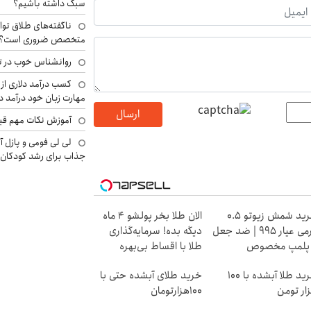
سبک داشته باشیم؟
ناگفته‌های طلاق توا
متخصص ضروری است؟
روانشناس خوب در ت
کسب درآمد دلاری از 
مهارت زبان خود درآمد د
ارسال
آموزش نکات مهم قبل 
لی لی فومی و پازل آ
جذاب برای رشد کودکان
خرید شمش زیوتو ۰.۵
الان طلا بخر پولشو 4 ماه
گرمی عیار ۹۹۵ | ضد جعل
دیگه بده! سرمایه‌گذاری
 پلمپ مخصوص
طلا با اقساط بی‌بهره
خرید طلا آبشده با 100
خرید طلای آبشده حتی با
ار تومن
۱۰۰هزارتومان