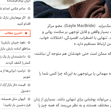
ایران پیام فرستاده
ساغر غلامی اعدام شد
اگر موهایتان نازک ش
اقدام کنید
به گزارش«اطلاعات آنلاین» به نقل از parade، دکتر گیل مک‌براید (Gayle MacBride)، عضو مرکز
د: «تنهایی تاثیرات بسیار واقعی و قابل توجهی بر سلامت روانی و
آخرین مطالب
تنهایی با اضطراب، افسردگی، اختلالات خواب،
نفوذ جریان بارش‌زا ب
 ارتباط مستقیم دارد.»
مناطق آماده بارش باران
اند که ممکن است حتی خودشان هم متوجه آن نباشند:
دانشمندان راز یک زن
کمتر را کشف کردند
ترامپ: ایرانی‌ها از 
مهمانی یا بی‌توجهی به این‌که چرا کسی شما را
شویم
+جدول
کیهان مثل همیشه ساز
 می‌تواند پوششی برای تنهایی باشد. بسیاری از زنان
 مختلف هستند و به نظر می‌رسد که همه چیز را
فرار دشمن باز نکنید!