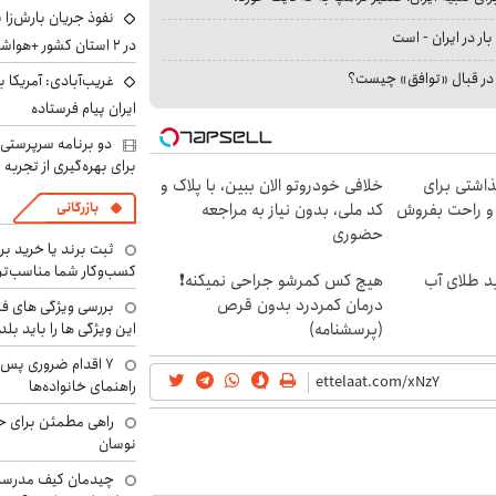
نفوذ جریان بارش‌زا 
بار در ایران - است
در ۲ استان کشور +هواشناسی فردا
ا در قبال «توافق» چیست؟
غریب‌آبادی: آمریکا 
ایران پیام فرستاده
دو برنامه سرپرستی 
برای بهره‌گیری از تجربه
اشتی برای
خلافی خودروتو الان ببین، با پلاک و
بازرگانی
و راحت بفروش
کد ملی، بدون نیاز به مراجعه
حضوری
ثبت برند یا خرید برن
کسب‌وکار شما مناسب‌ت
رید طلای آب
هیچ کس کمرشو جراحی نمیکنه❗
درمان کمردرد بدون قرص
بررسی ویژگی های فن
این ویژگی ها را باید بلد
(پرسشنامه)
۷ اقدام ضروری پس 
راهنمای خانواده‌ها
راهی مطمئن برای ح
نوسان
چیدمان کیف مدرسه؛