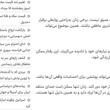
تغییر تند قیمت محصو
امروز پنجشنبه ۱۵ مرداد ۱۴۰۵ +جدول
ی عمیق نیست. برخی زنان به‌راحتی روابطی برقرار
+جدول
پذیری عاطفی باشند. همین موضوع می‌تواند
بازگشت ارواح باستان 
اصلی «مومیایی» دوباره
ادای احترام سن سبا
جنایی فرانسه؛ مروری جام
 نیازهای خود را نادیده می‌گیرند. این رفتار ممکن
ل‌زدگی شود.
کشف رازهای سر به مه
شاهکار نقاش رنسانس ب
مردی که با گذشته‌ا
می‌تواند پوششی برای احساسات واقعی آن‌ها باشد.
با اروین ولش درباره اعت
پیامدهای دیپلماسی 
ا از خود دور کند. زنان تنها ممکن است صدای منتقد
ایران برای آمریکا و جهان
 در آن‌ها ایراد دارد و به همین دلیل تنها هستند.
اسرائیل چگونه امارا
کرد