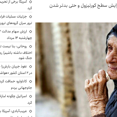
آمریکا برخی از تحریم
فزایش سطح کورتیزول و حتی بدتر شدن
کرد
جزئیات عملیات فرامر
ترور سران گروه‌های ترو
چهارشنبه ۱۴ مرداد
روحانی: بنا نیست ت
اختلاف داشته باشیم/ ره
جنگ شود
نفوذ جریان بارش‌زا 
در ۲ استان کشور +هواشناسی فردا
کاناوارو: حماقت کردم
جام‌جهانی بردم
اسرائیل چگونه امارا
کرد
غریب‌آبادی: آمریکا 