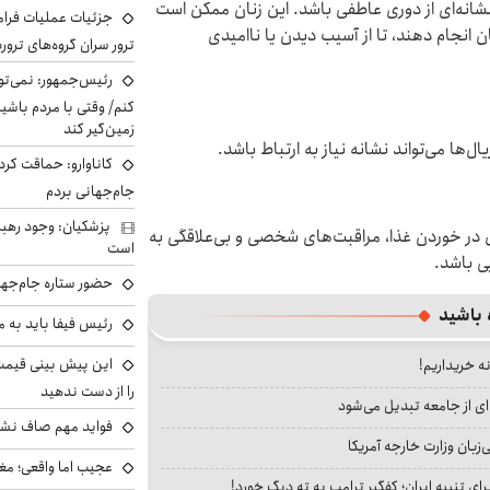
 نشانه‌ای از دوری عاطفی باشد. این زنان ممکن است
جزئیات عملیات فرامر
 انجام دهند، تا از آسیب دیدن یا ناامیدی
ترور سران گروه‌های ترو
رئیس‌جمهور: نمی‌تو
کنم/ وقتی با مردم باشیم
زمین‌گیر کند
ها می‌تواند نشانه‌ نیاز به ارتباط باشد.
کاناوارو: حماقت کردم
جام‌جهانی بردم
پزشکیان: وجود رهبر
در خوردن غذا، مراقبت‌های شخصی و بی‌علاقگی به
است
ی باشد.
حضور ستاره جام‌جها
 باشید
رئیس فیفا باید به 
نه خریداریم!
را از دست ندهید
ای از جامعه تبدیل می‌شود
فواید مهم صاف نشس
بان وزارت خارجه آمریکا
عجیب اما واقعی؛ مغ
ای تنبیه ایران؛ کفگیر ترامپ به ته دیگ خورد!