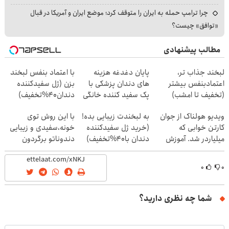
چرا ترامپ حمله به ایران را متوقف کرد؛ موضع ایران و آمریکا در قبال
«توافق» چیست؟
مطالب پیشنهادی
لبخند جذاب تر،
پایان دغدغه هزینه
با اعتماد بنفس لبخند
اعتمادبنفس بیشتر
های دندان پزشکی با
بزن (ژل سفیدکننده
(تخفیف تا امشب)
پک سفید کننده خانگی
دندان40%تخفیف)
ویدیو هولناک از جوان
به لبخندت زیبایی بده!
با این روش توی
کارتن خوابی که
(خرید ژل سفیدکننده
خونه،سفیدی و زیبایی
میلیاردر شد. آموزش
دندان با40%تخفیف)
دندوناتو برگردون
رایگان
(40%off)
۰
۰
شما چه نظری دارید؟