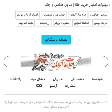
۱ میلیارد اعتبار خرید طلا | بدون ضامن و چک
بازرسی جرثقیل
فرم ساز آنلاین
خرید مواد شیمیایی
امداد کرمان موتور
خرید یوسی
اقتصاد ایرانی
بهترین بروکر
ارز دیجیتال
بلیط اتوبوس
نسخه دسکتاپ
شبکه۱۰۰
صدسالگی
هم‌زبان
صدای مردم
یادداشت
انتشارات
آرشیو
RSS
تمام حقوق این سایت متعلق به موسسه اطلاعات بوده و بازنشر مطالب تنها با
ذکر منبع مجاز است.