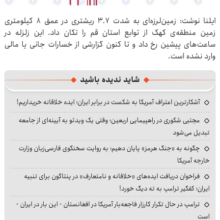
ایلنا نوشت: زمین‌لرزه‌ای به شدت ۳.۷ ریشتری در عمق ۸ کیلومتری
زمین منطقه‌ی کهک از توابع استان قم را تکان داد. این زلزله در
ساعت‌های پیشین رخ داد و تا کنون گزارشی از خسارات جانی یا مالی
وارد نشده است.
شاید ندیده باشید
آشکارترین اعتراف آمریکا به شکست در برابر ایران؛ ایده خلاقانه خریداریم!
مجتبی شکوری در راهپیمایی اربعین؛ وقتی یک ویدئو به آیینه‌ای از جامعه
تبدیل می‌شود
چگونه به «جنگ هرمز» پایان دهیم؛ به روایت سخنگوی فارسی‌زبان وزارت
خارجه آمریکا
فراخوان دریافت ایده‌های «خلاقانه و نامتعارف» در پنتاگون برای تنبیه
ایران؛ کفگیر ترامپ به ته دیگ خورد!
ترامپ در حال تکرار کارزار فاجعه‌بار آمریکا در افغانستان - این بار در ایران -
است