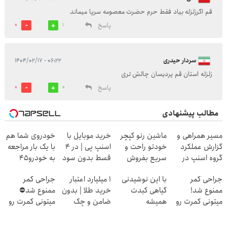
قم اگرزلزله بیاد فقط حرم حضرت معصومه سرپا میماند
پاسخ
0
1
سردار حیدری
۰۶:۲۲ - ۱۴۰۴/۰۲/۱۷
زلزله استان قم پردیسان چالش تری
پاسخ
0
0
مطالب پیشنهادی
مسیر همراهی و
ماشین رنو کپچر
خرید موبایل با
خودروی شما هم
گزارش عملکرد
خودتو راحت و
اسنپ پی | در ۴
با یک بار مراجعه
گروه اسنپ در
سریع بفروش
قسط بدون سود
به خودرو45
۱۴۰۴
و کارمزد!
فروخته خواهد
جراحی کمر
با این نوشیدنی
۱ میلیارد اعتبار
جراحی کمر
شد
ممنوع شد!
گیاهی کبدت
خرید طلا | بدون
ممنوع شد⛔
میتونی کمرت رو
همیشه
ضامن و چک
میتونی کمرت رو
در منزل درمان
پرقدرته55%تخفیف
در منزل درمان
کنی!
کنی! 👈🏻