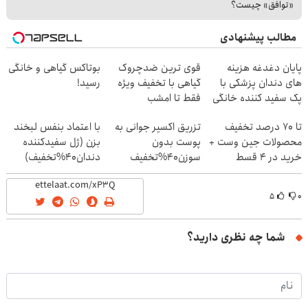
«توافق» چیست؟
مطالب پیشنهادی
پایان دغدغه هزینه
قوی ترین ضدچروک
بوتاکس گیاهی و خانگی
های دندان پزشکی با
گیاهی با تخفیف ویژه
رسید!
پک سفید کننده خانگی
فقط تا امشب
تا 70 درصد تخفیف
تزریق اکسیر جوانی به
با اعتماد بنفس لبخند
محصولات جین وست +
پوست بدون
بزن (ژل سفیدکننده
خرید در 4 قسط
سوزن40%تخفیف
دندان40%تخفیف)
۵
۰
شما چه نظری دارید؟