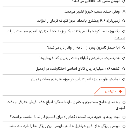
لیونل مسی خداحافظی می‌کند؟
وقتی جنگ، مسیر خبر را تغییر می‌دهد
زمین‌لرزه ۴.۶ ریشتری بامداد امروز گلباف کرمان را لرزاند
یک روز به مذاکره حمله می‌کنند، یک روز به حجاب زنان؛ الفبای سیاست را بلد
نیستید
آیا جیمز کامرون پس از ۲ دهه از آواتار دل می‌کند؟
«دینامیت، نوشیدنی گوارا» پشت ویترین کتابفروشی‌ها
کشف ۲۰۶ میلیارد ریال کالای اساسی احتکارشده در اردبیل
نمایش «اربعین» ناصر تقوایی در موزه هنرهای معاصر تهران
بازرگانی
راهنمای جامع مستمری و حقوق بازنشستگی؛ انواع حکم، فیش حقوقی و نکات
کلیدی
ثبت برند یا خرید برند آماده : کدام راه برای کسب‌وکار شما مناسب‌تر است؟
بررسی ویژگی های فنی جرثقیل ها: هر بازرسی این ویژگی ها را باید بلد باشد