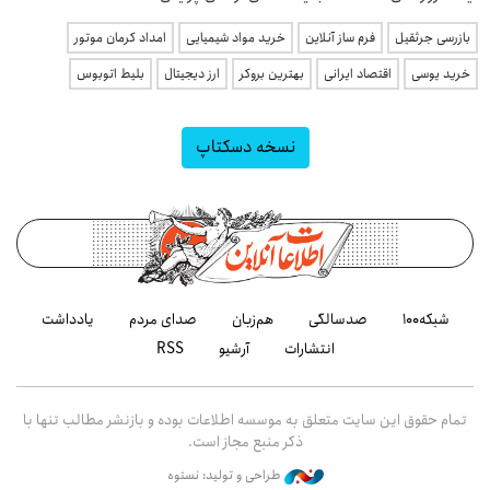
بازرسی جرثقیل
فرم ساز آنلاین
خرید مواد شیمیایی
امداد کرمان موتور
خرید یوسی
اقتصاد ایرانی
بهترین بروکر
ارز دیجیتال
بلیط اتوبوس
نسخه دسکتاپ
شبکه۱۰۰
صدسالگی
هم‌زبان
صدای مردم
یادداشت
انتشارات
آرشیو
RSS
تمام حقوق این سایت متعلق به موسسه اطلاعات بوده و بازنشر مطالب تنها با
ذکر منبع مجاز است.
طراحی و تولید: نستوه