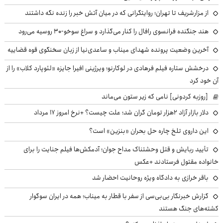
از مزارشریف تا تهران؛ روایتگرانی که در میان آتش خبر را زنده نگه داشتند
هند جنگنده فرانسوی رافال را کنار می‌گذارد و سراغ سوخو-30 روسیه می‌رود
آخرین وضعیت پرونده شهدای میناب و ساعدی‌نیا از زبان سخنگوی قوه قضاییه
درخشش ستاره فیلم فرهادی در لوکارنو؛ ویرژینی افیرا جایزه «لئوپارد کلاب» را از
آن خود کرد
[روزبه کردونی] نامی که زیر ستون می‌ماند
دلار بازار آزاد ۲هزار تومان گران شد؛ علت چیست؟ +نرخ امروز ۱۷ مرداد
این داروی تلخ چاره حل بحران «بنزین» است؟
تأیید ربایش و قتل وحشتناک مداح جوان؛ آدمکش‌ها فیلم جنایت را برای
خانواده مقتول فرستادند +عکس
باقر خرازی به دادگاه ویژه روحانیت احضار شد
گزارش خبرنگار بی‌بی‌سی از سفر با قطار به میناب؛ همه در ایران سوگوار
کشته‌های جنگ هستند