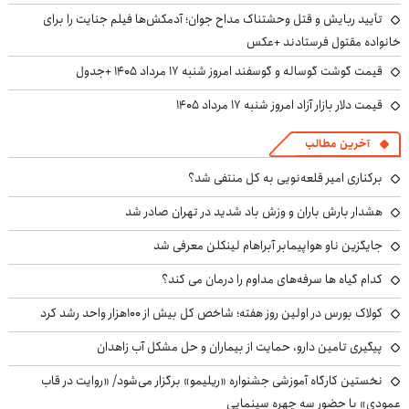
تأیید ربایش و قتل وحشتناک مداح جوان؛ آدمکش‌ها فیلم جنایت را برای
خانواده مقتول فرستادند +عکس
قیمت گوشت گوساله و گوسفند امروز شنبه ۱۷ مرداد ۱۴۰۵ +جدول
قیمت دلار بازار آزاد امروز شنبه ۱۷ مرداد ۱۴۰۵
آخرین مطالب
برکناری امیر قلعه‌نویی به کل منتفی شد؟
هشدار بارش باران و وزش باد شدید در تهران صادر شد
جایگزین ناو هواپیمابر آبراهام لینکلن معرفی شد
کدام گیاه ها سرفه‌های مداوم را درمان می کند؟
کولاک بورس در اولین روز هفته؛ شاخص کل بیش از ۱۰۰هزار واحد رشد کرد
پیگیری تامین دارو، حمایت از بیماران و حل مشکل آب زاهدان
نخستین کارگاه آموزشی جشنواره «ریلیمو» برگزار می‌شود/ «روایت در قاب
عمودی» با حضور سه چهره سینمایی