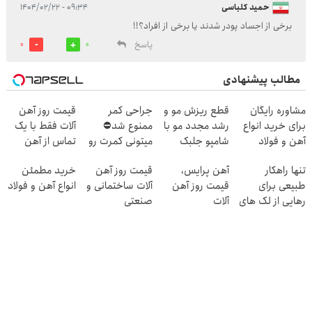
حمید کلباسی
۰۹:۳۴ - ۱۴۰۴/۰۲/۲۲
برخی از اجساد پودر شدند یا برخی از افراد؟!!
پاسخ
0
0
مطالب پیشنهادی
مشاوره رایگان
قطع ریزش مو و
جراحی کمر
قیمت روز آهن
برای خرید انواع
رشد مجدد مو با
ممنوع شد⛔
آلات فقط با یک
آهن و فولاد
شامپو جلبک
میتونی کمرت رو
تماس از آهن
آلمانی+پک روتین
در منزل درمان
پرایس
تنها راهکار
آهن پرایس،
قیمت روز آهن
خرید مطمئن
پوستی(هدیه)
کنی! 👈🏻
طبیعی برای
قیمت روز آهن
آلات ساختمانی و
انواع آهن و فولاد
پرسش‌نامه
رهایی از لک های
آلات
صنعتی
پوستی