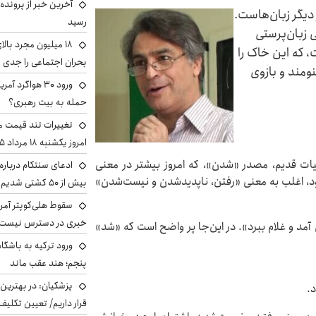
آخرین خبر از پرونده
 دیگر زبان‌هاست.
رسید
 زبان‌پرستی
، که این خاک را
بحران اجتماعی را جدی 
نومند و بازوی
ورود ۳۰ هواگرد
حمله به بیت رهبری؟
تغییرات تند قیمت مح
امروز یکشنبه ۱۸ مرداد ۱۴۰۵ +جدول
ات قدیم، مصدر «شدن»، که امروز بیشتر در معنی
ادعای سنتکام درباره
رود، اغلب به معنی «رفتن، ناپدیدشدن و نیست‌شدن»
بیش از ۵۰ کشتی شدیم!
سقوط هلی‌کوپتر آمر
خبری در دسترس نیست
د و غلام ببرد». در این‌جا پر واضح است که «شد»
ورود ترکیه به باشگا
پنجم؛ هند عقب ماند
پزشکیان‌: در بهترین
د.
قرار داریم/ تعیین تکل