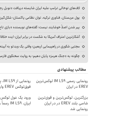
لاف‌های توخالی ترامپ علیه ایران شایسته دریافت «نوبل ر
پول عربستان، فناوری ترکیه، توان نظامی پاکستان؛ شکل‌گیری
پیر شدن اصلاً خوشایند نیست؛ گفته‌های نویسنده «بازی تاج
آشکارترین اعتراف آمریکا به شکست در برابر ایران؛ ایده خلاقا
مجتبی شکوری در راهپیمایی اربعین؛ وقتی یک ویدئو به آیینه‌
چگونه به «جنگ هرمز» پایان دهیم؛ به روایت سخنگوی فارسی‌ز
مطالب پیشنهادی
رونمایی رسمی IM LS9 لوکس‌ترین
رونمایی
EREV در ایران
فوق‌لوکس EREV وارد بازار ایران شد
بزرگترین، لوکس‌ترین و قوی‌ترین
ورود یک غول لوکس 
شاسی بلند EREV در در ایران
ایران، IM LS9 رسماً رونمایی شد
رونمایی شد