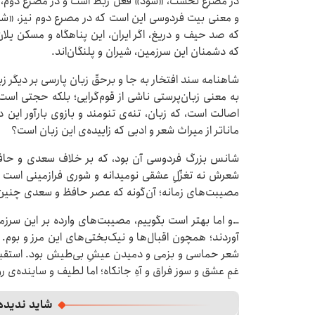
در مصرع نخست، «شود» فعل ربط است و در مصرع دوم، ب
و معنی بیت فردوسی این است که در مصرع دوم نیز، «ش
که صد حیف و دریغ، اگر ایران، این پناهگاه و مسکن‌ یل
که دشمنان این سرزمین، شیران و پلنگان‌اند.
شاهنامه سند افتخار به جا و برحقّ زبان پارسی بر دیگر ز
به معنی زبان‌پرستی ناشی از قوم‌گرایی؛ بلکه حجتی است 
اصالت است، که زبان، تنه‌ی تنومند و بازوی بارآور این
ماناتر از میراث شعر و ادبی که زاییده‌ی این زبان است؟
شانس بزرگ فردوسی آن بود، که بر خلاف سعدی و حاف
شعرش نه تغزّلِ عشقی نومیدانه و شوری فرازمینی است و 
مصیبت‌های زمانه؛ آن‌گونه که عصر حافظ و سعدی چنین ف
…و اما بهتر است بگوییم، مصیبت‌های وارده بر این سرزمی
آوردند؛ همچون اقبال‌ها و نیک‌بختی‌های این مرز و بوم. 
شعر حماسی و بزمی و دمیدن عیشِ بی‌طیش بود. استقبال ش
غمِ عشق و سوز فراق و آهِ جانکاه؛ اما لطیف و ساینده‌ی رو
شاید ندیده