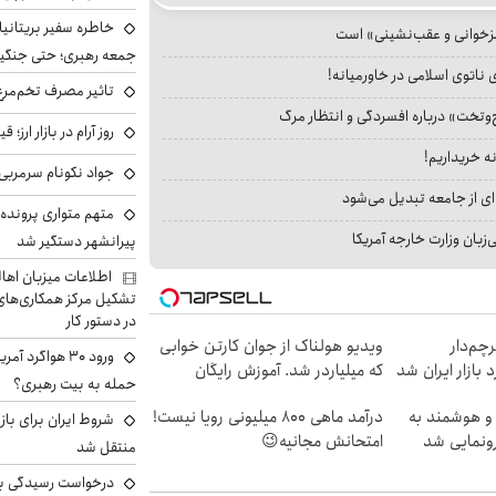
خاطره سفیر بریتانیا 
جزخوانی و عقب‌نشینی» است
جمعه رهبری؛ حتی جنگید
 ناتوی اسلامی در خاورمیانه!
تاثیر مصرف تخم‌مرغ
‌وتخت» درباره افسردگی و انتظار مرگ
روز آرام در بازار ارز؛
نه خریداریم!
جواد نکونام سرمربی 
ای از جامعه تبدیل می‌شود
متهم متواری پرونده ا
بان وزارت خارجه آمریکا
پیرانشهر دستگیر شد
اطلاعات میزبان اها
تشکیل مرکز همکاری‌های ر
در دستور کار
 از IM LS9، پرچم‌دار
ویدیو هولناک از جوان کارتن خوابی
ورود ۳۰ هواگرد
که میلیاردر شد. آموزش رایگان
حمله به بیت رهبری؟
و هوشمند به
درآمد ماهی 800 میلیونی رویا نیست!
شروط ایران برای باز
امتحانش مجانیه😉
منتقل شد
درخواست رسیدگی به 