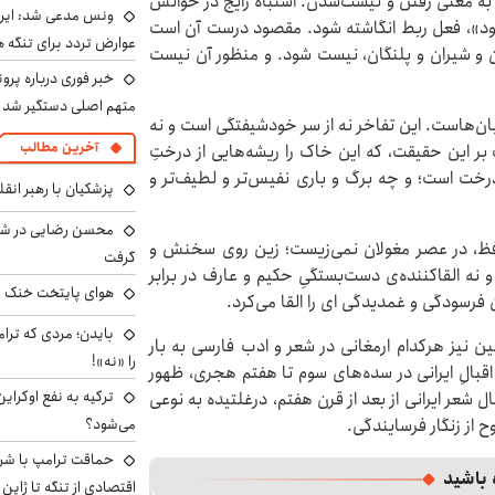
ه معنی رفتن و نیست‌شدن. اشتباه رایج در خوانش
ونس مدعی شد: ایران 
ود»، فعل ربط انگاشته شود. مقصود درست آن است
عوارض تردد برای تنگه ه
ان و شیران و پلنگان، نیست شود. و منظور آن نیست
خبر فوری درباره پرو
متهم اصلی دستگیر شد
بان‌هاست. این تفاخر نه از سر خودشیفتگی است و نه
آخرین مطالب
بر این حقیقت، که این خاک را ریشه‌هایی از درختِ
 درخت است؛ و چه برگ و باری نفیس‌تر و لطیف‌تر و
پزشکیان با رهبر انقل
محسن رضایی در شور
ظ، در عصر مغولان نمی‌زیست؛ زین روی سخنش و
گرفت
نه القاکننده‌ی دست‌بستگیِ حکیم و عارف در برابر
هوای پایتخت خنک م
رسودگی و غمدیدگی ای را القا می‌کرد.
بایدن؛ مردی که ترا
ن نیز هرکدام ارمغانی در شعر و ادب فارسی به بار
را «نه»!
اقبالِ ایرانی در سده‌های سوم تا هفتم هجری، ظهور
ترکیه به نفع اوکرای
عر ایرانی از بعد از قرن هفتم، درغلتیده به نوعی
ح از زنگار فرسایندگی.
می‌شود؟
حماقت ترامپ با شرق
 باشید
اقتصادی از تنگه تا ژاپن