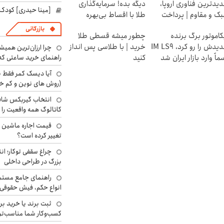
یدترین فناوری اروپا،
دیگه بده! سرمایه‌گذاری
[مینا حیدری] کودک‌
ک و مقاوم | پرداخت
طلا با اقساط بی‌بهره
سطی
بازرگانی
کاموتور برگ برنده
چطور میشه قسطی طلا
جدیدش را رو کرد، IM LS9
خرید | با طلاسی پس انداز
چرا ارزان‌ترین همی
ماً وارد بازار ایران شد
کنید
راهنمای خرید ساعتی که 
آیا دیسک کمر فقط ب
(روش های نوین و کم خ
انتخاب گیربکس شاف
کاتالوگ همه واقعیت را 
تغییر کرده است؟
چراغ سقفی توکار؛ ان
بزرگ در طراحی داخلی
راهنمای جامع مستم
انواع حکم، فیش حقوقی 
ثبت برند یا خرید برن
کسب‌وکار شما مناسب‌ت