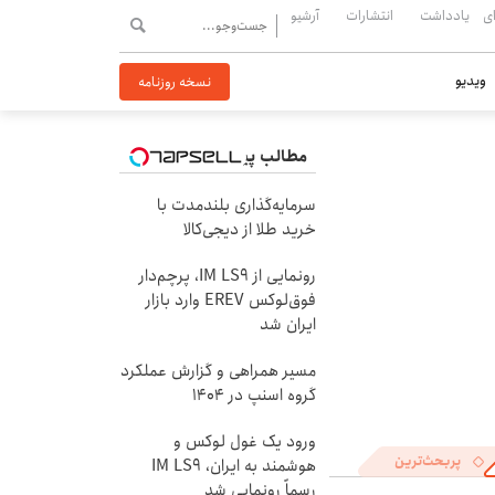
ی
یادداشت
انتشارات
آرشیو
ویدیو
نسخه روزنامه
مطالب پیشنهادی
سرمایه‌گذاری بلندمدت با
خرید طلا از دیجی‌کالا
رونمایی از IM LS9، پرچم‌دار
فوق‌لوکس EREV وارد بازار
ایران شد
مسیر همراهی و گزارش عملکرد
گروه اسنپ در ۱۴۰۴
ورود یک غول لوکس و
پربحث‌ترین
هوشمند به ایران، IM LS9
رسماً رونمایی شد