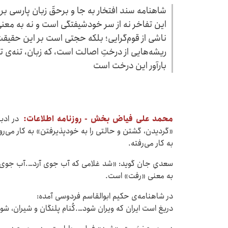
شاهنامه سند افتخار به جا و برحقّ زبان پارسی بر
این تفاخر نه از سر خودشیفتگی است و نه به معنی
ناشی از قوم‌گرایی؛ بلکه حجتی است بر این حقیقت
ریشه‌هایی از درختِ اصالت است، که زبان، تنه‌ی ت
بارآور این درخت است
محمد علی فیاض بخش - روزنامه اطلاعات:
در ادبی
«گردیدن، گشتن و حالتی را به خودپذیرفتن» به کار می‌
به کار می‌رفته.
سعدیِ جان گوید: «شد غلامی که آب جوی آرد….آب جوی آم
به معنی «رفت» است.
در شاهنامه‌ی حکیم ابوالقاسم فردوسی آمده:
دریغ است ایران که ویران شود….کُنام پلنگان و شیران، شو