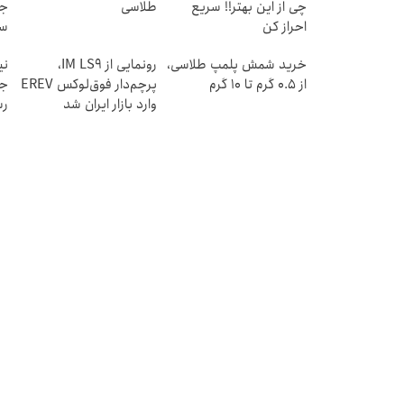
چی از این بهتر!! سریع
طلاسی
جد
احراز کن
سب
ق
خرید شمش پلمپ طلاسی،
رونمایی از IM LS9،
نی
از ۰.۵ گرم تا ۱۰ گرم
پرچم‌دار فوق‌لوکس EREV
وارد بازار ایران شد
رس